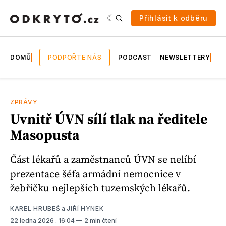
Přihlásit k odběru
DOMŮ
PODPOŘTE NÁS
PODCAST
NEWSLETTERY
E
ZPRÁVY
Uvnitř ÚVN sílí tlak na ředitele
Masopusta
Část lékařů a zaměstnanců ÚVN se nelíbí
prezentace šéfa armádní nemocnice v
žebříčku nejlepších tuzemských lékařů.
KAREL HRUBEŠ
a
JIŘÍ HYNEK
22 ledna 2026
. 16:04
2 min čtení