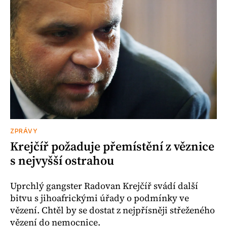
ZPRÁVY
Krejčíř požaduje přemístění z věznice
s nejvyšší ostrahou
Uprchlý gangster Radovan Krejčíř svádí další
bitvu s jihoafrickými úřady o podmínky ve
vězení. Chtěl by se dostat z nejpřísněji střeženého
vězení do nemocnice.