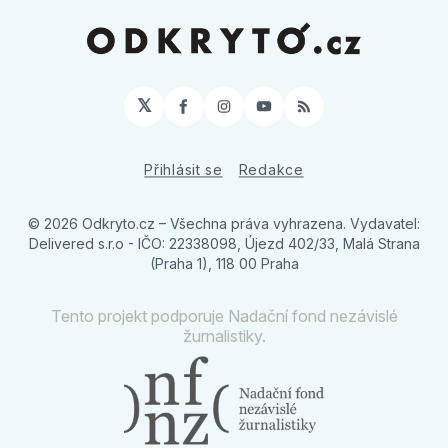
𝕏
Facebook
Instagram
YouTube
RSS
Přihlásit se
Redakce
© 2026 Odkryto.cz
– Všechna práva vyhrazena. Vydavatel:
Delivered s.r.o - IČO: 22338098, Újezd 402/33, Malá Strana
(Praha 1), 118 00 Praha
Tento projekt podporuje Nadační fond nezávislé
žurnalistiky.