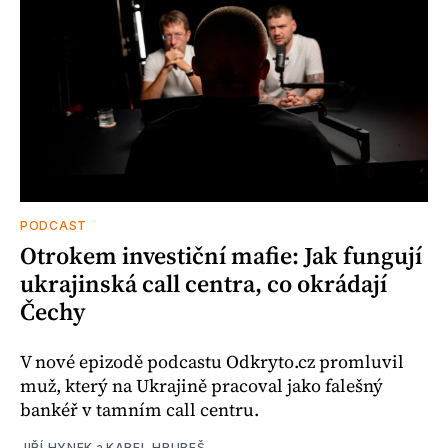
PODCAST
Otrokem investiční mafie: Jak fungují
ukrajinská call centra, co okrádají
Čechy
V nové epizodě podcastu Odkryto.cz promluvil
muž, který na Ukrajině pracoval jako falešný
bankéř v tamním call centru.
JIŘÍ HYNEK
a
KAREL HRUBEŠ