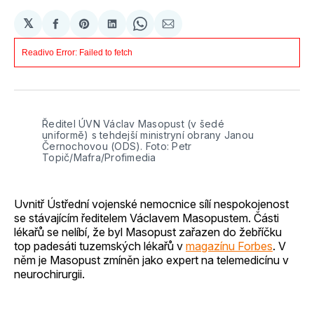
𝕏
Sdílet
Share
Sdílet
Share
Sdílet
na
on
na
on
e-
Facebooku
Pinterest
LinkedIn
WhatsApp
mailem
Ředitel ÚVN Václav Masopust (v šedé 
uniformě) s tehdejší ministryní obrany Janou 
Černochovou (ODS). Foto: Petr 
Topič/Mafra/Profimedia
Uvnitř Ústřední vojenské nemocnice sílí nespokojenost
se stávajícím ředitelem Václavem Masopustem. Části
lékařů se nelíbí, že byl Masopust zařazen do žebříčku
top padesáti tuzemských lékařů v
magazínu Forbes
. V
něm je Masopust zmíněn jako expert na telemedicínu v
neurochirurgii.