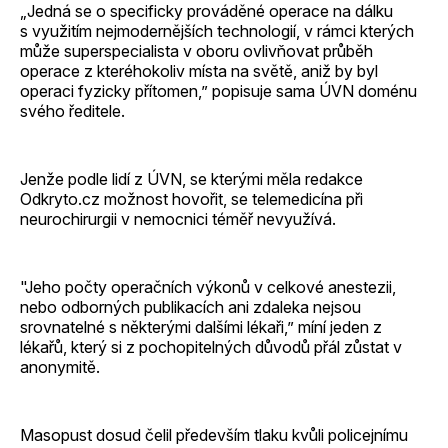
„Jedná se o specificky prováděné operace na dálku
s využitím nejmodernějších technologií, v rámci kterých
může superspecialista v oboru ovlivňovat průběh
operace z kteréhokoliv místa na světě, aniž by byl
operaci fyzicky přítomen,” popisuje sama ÚVN doménu
svého ředitele.
Jenže podle lidí z ÚVN, se kterými měla redakce
Odkryto.cz možnost hovořit, se telemedicína při
neurochirurgii v nemocnici téměř nevyužívá.
"Jeho počty operačních výkonů v celkové anestezii,
nebo odborných publikacích ani zdaleka nejsou
srovnatelné s některými dalšími lékaři,” míní jeden z
lékařů, který si z pochopitelných důvodů přál zůstat v
anonymitě.
Masopust dosud čelil především tlaku kvůli policejnímu