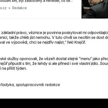
 soudní síni, byl zaskočený a nevěděl, co se
roběhlo setkání s Radovanem Krejčířem po
o.cz
Redakce
ch, popsal reportér Jiří Hynek v nové epizodě
dkryto.cz.
 základní právo, věznice je povinna poskytovat mi odpovídajíc
enici, takže chléb jíst nemohu. V tuto chvíli se necítím se dost d
 ve výpovědi, chci se nejdřív najíst,“ řekl Krejčíř.
ské služby oponovali, že vězeň dostal stejné "menu“ jako př
jčíř připustil s tím, že tehdy si ale přinesl i své vlastní jídlo. 
 na příští týden.
Vladyka, spolupracovník redakce