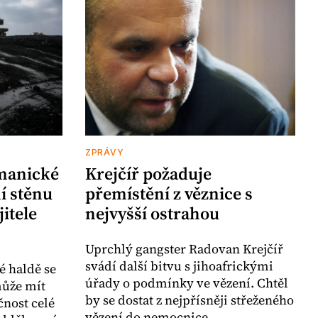
ZPRÁVY
řmanické
Krejčíř požaduje
í stěnu
přemístění z věznice s
itele
nejvyšší ostrahou
Uprchlý gangster Radovan Krejčíř
svádí další bitvu s jihoafrickými
é haldě se
úřady o podmínky ve vězení. Chtěl
může mít
by se dostat z nejpřísněji střeženého
nost celé
vězení do nemocnice.