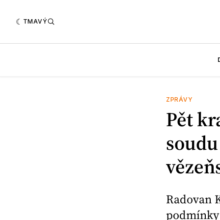
TMAVÝ
ZPRÁVY
Pět kr
soudu 
vězeňs
Radovan Kr
podmínky 