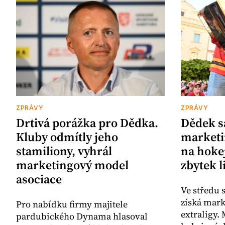
ZPRÁVY
ZPRÁVY
Drtivá porážka pro Dědka.
Dědek s
Kluby odmítly jeho
marketi
stamiliony, vyhrál
na hokej
marketingový model
zbytek l
asociace
Ve středu 
získá mark
Pro nabídku firmy majitele
extraligy. 
pardubického Dynama hlasoval