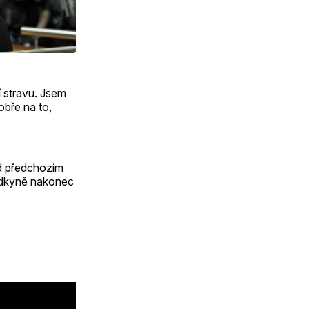
í stravu. Jsem
obře na to,
ed předchozím
Soudkyně nakonec