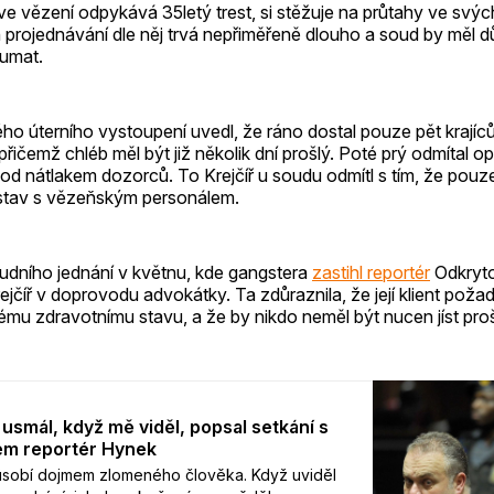
si ve vězení odpykává 35letý trest, si stěžuje na průtahy ve svýc
h projednávání dle něj trvá nepřiměřeně dlouho a soud by měl 
umat.
ho úterního vystoupení uvedl, že ráno dostal pouze pět krají
přičemž chléb měl být již několik dní prošlý. Poté prý odmítal op
 pod nátlakem dozorců. To Krejčíř u soudu odmítl s tím, že pouz
 stav s vězeňským personálem.
oudního jednání v květnu, kde gangstera
zastihl reportér
Odkryto
rejčíř v doprovodu advokátky. Ta zdůraznila, že její klient poža
ému zdravotnímu stavu, a že by nikdo neměl být nucen jíst proš
 usmál, když mě viděl, popsal setkání s
em reportér Hynek
působí dojmem zlomeného člověka. Když uviděl