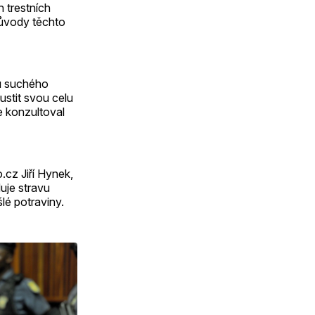
h trestních
důvody těchto
ců suchého
ustit svou celu
e konzultoval
.cz Jiří Hynek,
duje stravu
lé potraviny.