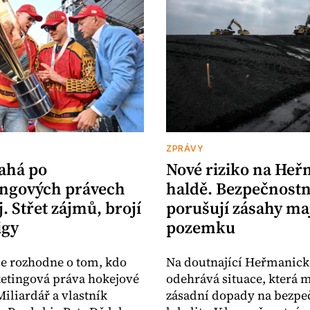
ZPRÁVY
ahá po
Nové riziko na He
ngových právech
haldě. Bezpečnostn
. Střet zájmů, brojí
porušují zásahy maj
igy
pozemku
se rozhodne o tom, kdo
Na doutnající Heřmanick
etingová práva hokejové
odehrává situace, která 
Miliardář a vlastník
zásadní dopady na bezpeč