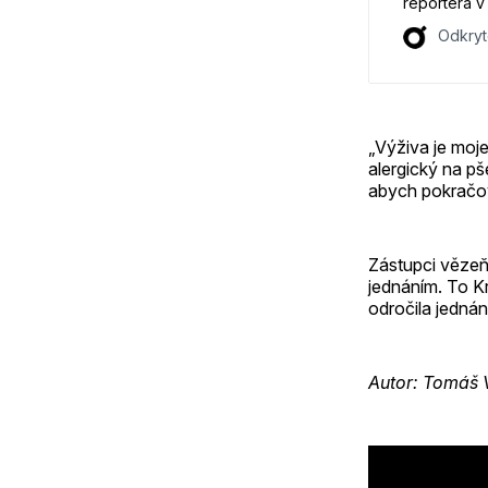
reportéra v
děje. Jak p
Odkryt
deseti lete
podcastu O
„Výživa je moje
alergický na pš
abych pokračoval
Zástupci vězeň
jednáním. To Kre
odročila jednání
Autor: Tomáš 