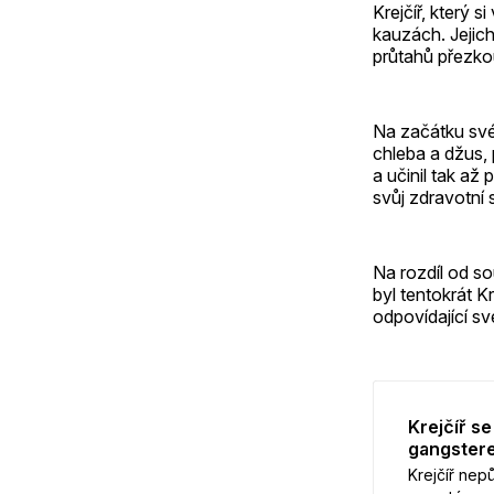
Krejčíř, který 
kauzách. Jejic
průtahů přezko
Na začátku své
chleba a džus, 
a učinil tak až
svůj zdravotní
Na rozdíl od s
byl tentokrát K
odpovídající sv
Krejčíř se
gangster
Krejčíř ne