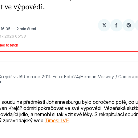
t ve výpovědi.
𝕏
Sdílet
Sh
. 16:35
2 min čtení
na
on
.07.2026 05:53
Facebo
Pin
rejčíř v JAR v roce 2011. Foto: Foto24/Herman Verwey / Camerapr
a
 u soudu na předměstí Johannesburgu bylo odročeno poté, co u
an Krejčíř odmítl pokračovat ve své výpovědi. Vězeňská služ
ídající jídlo, a nemohl si tak vzít své léky. S rekapitulací soud
cký zpravodajský web
TimesLIVE
.