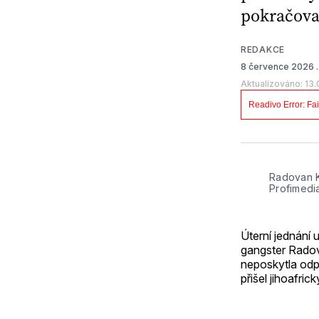
pokračova
REDAKCE
8 července 2026
Aktualizováno: 13
Radovan K
Profimedi
Úterní jednání
gangster Radov
neposkytla odpov
přišel jihoafri