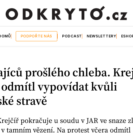
DOMŮ
PODPOŘTE NÁS
PODCAST
NEWSLETTERY
ESHO
ajíců prošlého chleba. Krej
odmítl vypovídat kvůli
ké stravě
ejčíř pokračuje u soudu v JAR ve snaze zl
v tamním vězení. Na protest včera odmítl