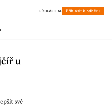
Přihlásit k odběru
PŘIHLÁSIT SE
P
číř u
epšit své