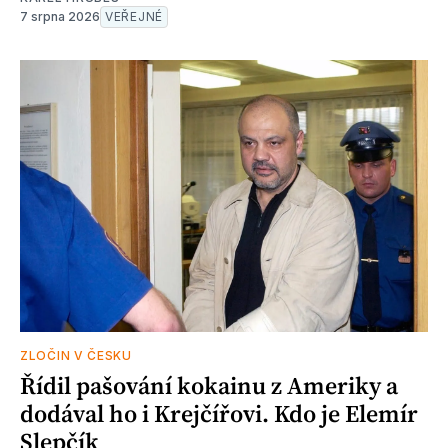
7 srpna 2026
VEŘEJNÉ
ZLOČIN V ČESKU
Řídil pašování kokainu z Ameriky a
dodával ho i Krejčířovi. Kdo je Elemír
Slepčík