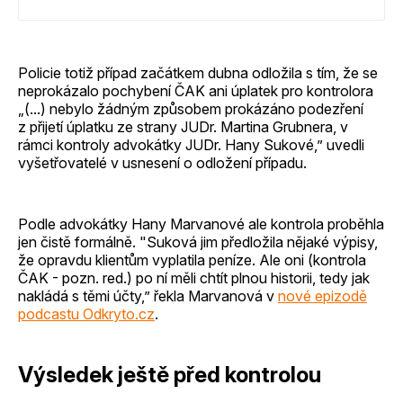
věc, brání se organizace.
Policie totiž případ začátkem dubna odložila s tím, že se
neprokázalo pochybení ČAK ani úplatek pro kontrolora
„(...) nebylo žádným způsobem prokázáno podezření
z přijetí úplatku ze strany JUDr. Martina Grubnera, v
rámci kontroly advokátky JUDr. Hany Sukové,” uvedli
vyšetřovatelé v usnesení o odložení případu.
Podle advokátky Hany Marvanové ale kontrola proběhla
jen čistě formálně. "Suková jim předložila nějaké výpisy,
že opravdu klientům vyplatila peníze. Ale oni (kontrola
ČAK - pozn. red.) po ní měli chtít plnou historii, tedy jak
nakládá s těmi účty,” řekla Marvanová v
nové epizodě
podcastu Odkryto.cz
.
Výsledek ještě před kontrolou