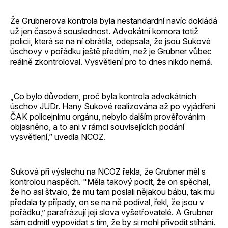
Že Grubnerova kontrola byla nestandardní navíc dokládá
už jen časová souslednost. Advokátní komora totiž
policii, která se na ní obrátila, odepsala, že jsou Sukové
úschovy v pořádku ještě předtím, než je Grubner vůbec
reálně zkontroloval. Vysvětlení pro to dnes nikdo nemá.
„Co bylo důvodem, proč byla kontrola advokátních
úschov JUDr. Hany Sukové realizována až po vyjádření
ČAK policejnímu orgánu, nebylo dalším prověřováním
objasněno, a to ani v rámci souvisejících podání
vysvětlení,” uvedla NCOZ.
Suková při výslechu na NCOZ řekla, že Grubner měl s
kontrolou naspěch. "Měla takový pocit, že on spěchal,
že ho asi štvalo, že mu tam poslali nějakou bábu, tak mu
předala ty případy, on se na ně podíval, řekl, že jsou v
pořádku,” parafrázují její slova vyšetřovatelé. A Grubner
sám odmítl vypovídat s tím, že by si mohl přivodit stíhání.