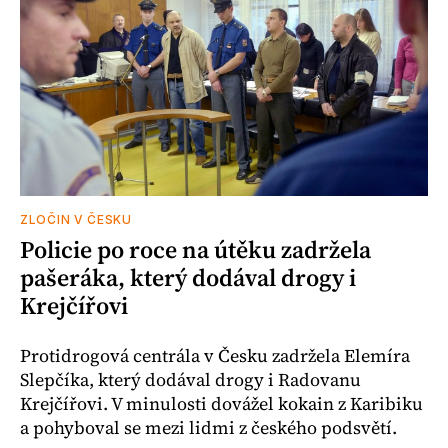
ZLOČIN V ČESKU
Policie po roce na útěku zadržela
pašeráka, který dodával drogy i
Krejčířovi
Protidrogová centrála v Česku zadržela Elemíra
Slepčíka, který dodával drogy i Radovanu
Krejčířovi. V minulosti dovážel kokain z Karibiku
a pohyboval se mezi lidmi z českého podsvětí.