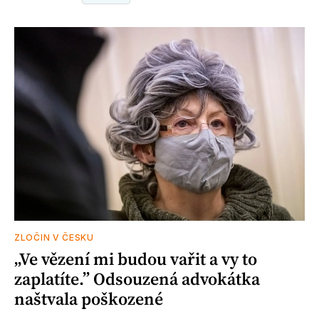
ZLOČIN V ČESKU
„Ve vězení mi budou vařit a vy to
zaplatíte.” Odsouzená advokátka
naštvala poškozené