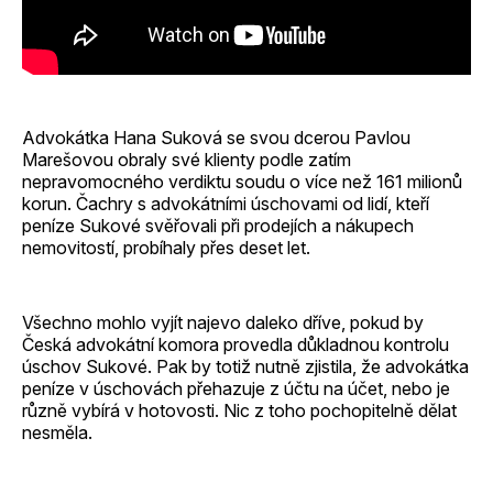
Advokátka Hana Suková se svou dcerou Pavlou
Marešovou obraly své klienty podle zatím
nepravomocného verdiktu soudu o více než 161 milionů
korun. Čachry s advokátními úschovami od lidí, kteří
peníze Sukové svěřovali při prodejích a nákupech
nemovitostí, probíhaly přes deset let.
Všechno mohlo vyjít najevo daleko dříve, pokud by
Česká advokátní komora provedla důkladnou kontrolu
úschov Sukové. Pak by totiž nutně zjistila, že advokátka
peníze v úschovách přehazuje z účtu na účet, nebo je
různě vybírá v hotovosti. Nic z toho pochopitelně dělat
nesměla.