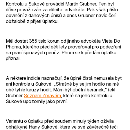
Kontrolu u Sukové prováděl Martin Grubner. Ten byl
dříve považován za elitního advokáta. Pak však přišlo
obvinění z daňových úniků a dnes Grubner navíc čelí
obžalobě z přijetí úplatku.
Měl dostat 355 tisíc korun od jiného advokáta Vieta Do
Phoma, kterého před pěti lety prověřoval pro podezření
na praní špinavých peněz. Phom se k předání úplatku
přiznal.
A některé indicie naznačují, že úplně čistá nemusela být
ani kontrola u Sukové. „Strašně by se jim hodilo na mě
obě tyhle kauzy hodit. Mám být obětní beránek,“ řekl
Grubner
Seznam Zprávám
, které na jeho kontrolu u
Sukové upozornily jako první.
Variantu o úplatku před soudem minulý týden oživila
obhájkyně Hany Sukové, která ve své závěrečné řeči