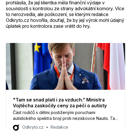
prohlásila, že její klientka měla finanční výdaje v
souvislosti s kontrolou ze strany advokátní komory. Více
to nerozvedla, ale poškození, se kterými redakce
Odkryto.cz hovořila, doufají, že by její výrok mohl údajný
úplatek pro kontrolora zase vrátit do hry.
"Tam se snad platí i za vzduch.” Ministra
Vojtěcha zaskočily ceny za péči o autisty
Část rodičů s dětmi postiženými poruchami
autistického spektra brojí proti neziskovce Nautis. Ta
získává ročně desítky milionů na darech a dotacích,
Odkryto.cz
Redakce
přesto její služby stojí rodiče nemalé peníze. Běžná