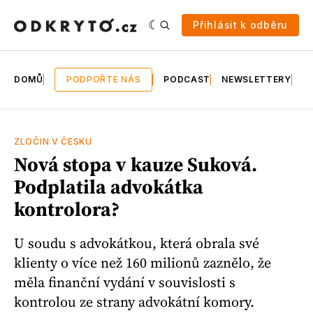
Přihlásit k odběru
DOMŮ
PODPOŘTE NÁS
PODCAST
NEWSLETTERY
E
ZLOČIN V ČESKU
Nová stopa v kauze Suková.
Podplatila advokátka
kontrolora?
U soudu s advokátkou, která obrala své
klienty o více než 160 milionů zaznělo, že
měla finanční vydání v souvislosti s
kontrolou ze strany advokátní komory.