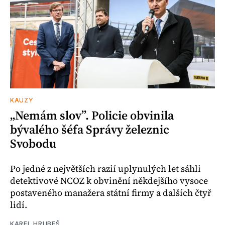
KAUZY
„Nemám slov”. Policie obvinila
bývalého šéfa Správy železnic
Svobodu
Po jedné z největších razií uplynulých let sáhli
detektivové NCOZ k obvinění někdejšího vysoce
postaveného manažera státní firmy a dalších čtyř
lidí.
KAREL HRUBEŠ