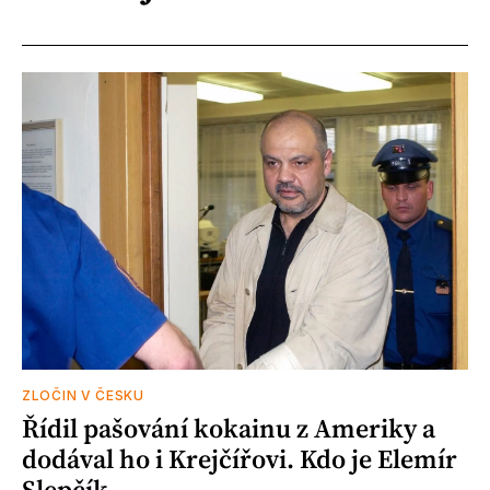
ZLOČIN V ČESKU
Řídil pašování kokainu z Ameriky a
dodával ho i Krejčířovi. Kdo je Elemír
Slepčík