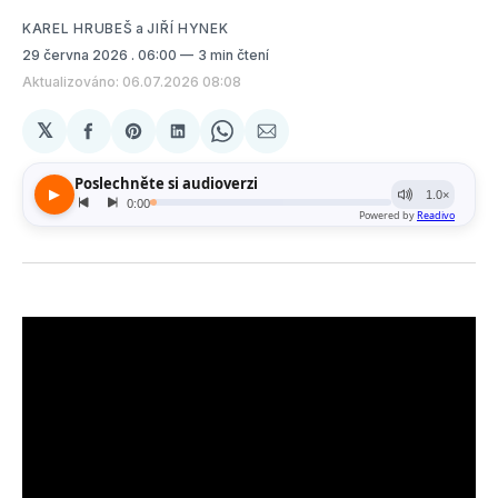
KAREL HRUBEŠ
a
JIŘÍ HYNEK
29 června 2026
. 06:00
3 min čtení
Aktualizováno: 06.07.2026 08:08
𝕏
Sdílet
Share
Sdílet
Share
Sdílet
na
on
na
on
e-
Facebooku
Pinterest
LinkedIn
WhatsApp
mailem