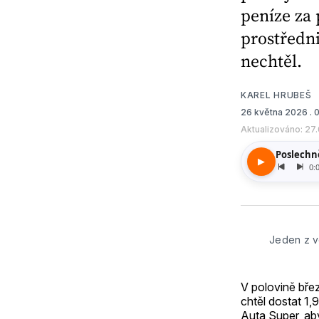
peníze za 
prostředni
nechtěl.
KAREL HRUBEŠ
26 května 2026
. 
Aktualizováno: 27
Jeden z v
V polovině bře
chtěl dostat 1,
Auta Super, ab