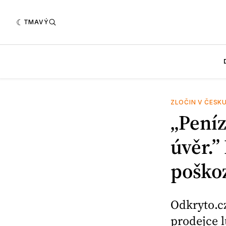
TMAVÝ
ZLOČIN V ČESK
„Peníz
úvěr.”
poško
Odkryto.c
prodejce 