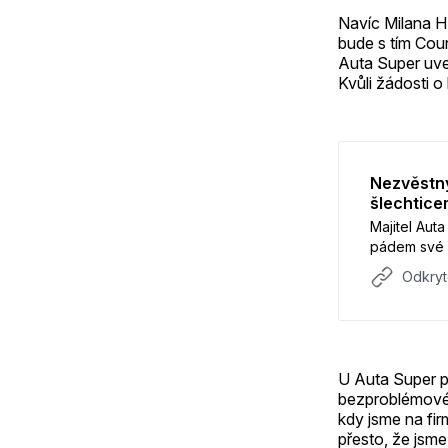
Navíc Milana H.
bude s tím Cou
Auta Super uved
Kvůli žádosti o
Nezvěstný
šlechtice
Majitel Aut
pádem své 
předcházelo
Odkryt
influenceři
U Auta Super p
bezproblémové, 
kdy jsme na fir
přesto, že jsme