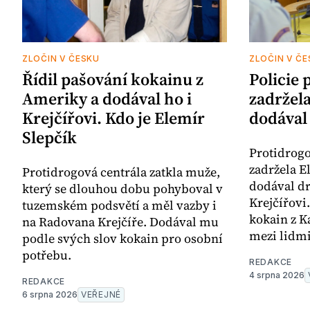
ZLOČIN V ČESKU
ZLOČIN V ČE
Řídil pašování kokainu z
Policie 
Ameriky a dodával ho i
zadržela
Krejčířovi. Kdo je Elemír
dodával 
Slepčík
Protidrogo
zadržela E
Protidrogová centrála zatkla muže,
dodával d
který se dlouhou dobu pohyboval v
Krejčířovi
tuzemském podsvětí a měl vazby i
kokain z K
na Radovana Krejčíře. Dodával mu
mezi lidmi
podle svých slov kokain pro osobní
potřebu.
REDAKCE
4 srpna 2026
REDAKCE
6 srpna 2026
VEŘEJNÉ