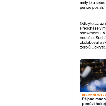
měly je u sebe
peníze poslali,
Odkryto.cz už 
Předcházely mu 
showroomu. A t
nedošlo. Suchán
zkolaboval a s
zdrojů Odkryto.c