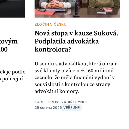
ZLOČIN V ČESKU
Nová stopa v kauze Suková.
ngovým
Podplatila advokátka
200
kontrolora?
U soudu s advokátkou, která obrala
své klienty o více než 160 milionů
ek je podle
zaznělo, že měla finanční vydání v
 policejní
souvislosti s kontrolou ze strany
advokátní komory.
KAREL HRUBEŠ
a
JIŘÍ HYNEK
29 června 2026
VEŘEJNÉ