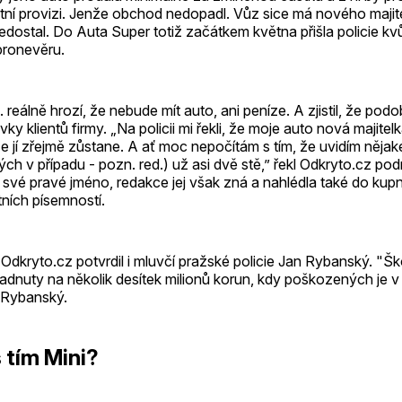
ní provizi. Jenže obchod nedopadl. Vůz sice má nového majitel
edostal. Do Auta Super totiž začátkem května přišla policie kv
pronevěru.
 reálně hrozí, že nebude mít auto, ani peníze. A zjistil, že pod
ky klientů firmy. „Na policii mi řekli, že moje auto nová majitel
že jí zřejmě zůstane. A ať moc nepočítám s tím, že uvidím nějak
h v případu - pozn. red.) už asi dvě stě,” řekl Odkryto.cz podni
t své pravé jméno, redakce jej však zná a nahlédla také do kup
tních písemností.
Odkryto.cz potvrdil i mluvčí pražské policie Jan Rybanský. "Š
nuty na několik desítek milionů korun, kdy poškozených je v t
l Rybanský.
 tím Mini?