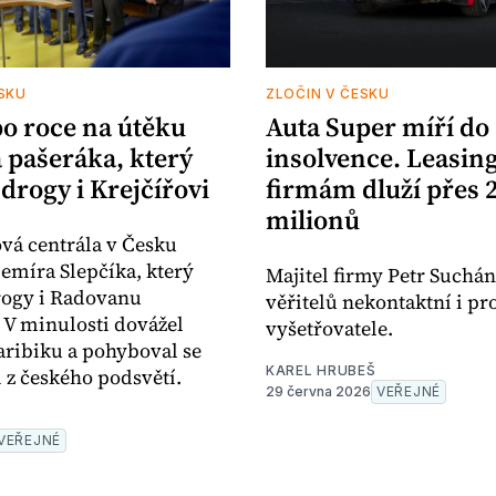
SKU
ZLOČIN V ČESKU
po roce na útěku
Auta Super míří do
 pašeráka, který
insolvence. Leasi
drogy i Krejčířovi
firmám dluží přes 
milionů
vá centrála v Česku
lemíra Slepčíka, který
Majitel firmy Petr Suchán
rogy i Radovanu
věřitelů nekontaktní i pro
. V minulosti dovážel
vyšetřovatele.
aribiku a pohyboval se
KAREL HRUBEŠ
 z českého podsvětí.
29 června 2026
VEŘEJNÉ
VEŘEJNÉ