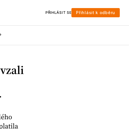
Přihlásit k odběru
PŘIHLÁSIT SE
P
vzali
r
lého
latila