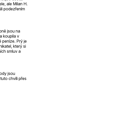
e, ale Milan H.
ůli podezřením
obně jsou na
ka koupila v
é peníze. Prý je
katel, který si
ních smluv a
kody jsou
uto chvíli přes