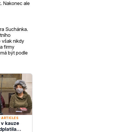
t. Nakonec ale
ra Suchánka.
tního
é však nikdy
a firmy
 má být podle