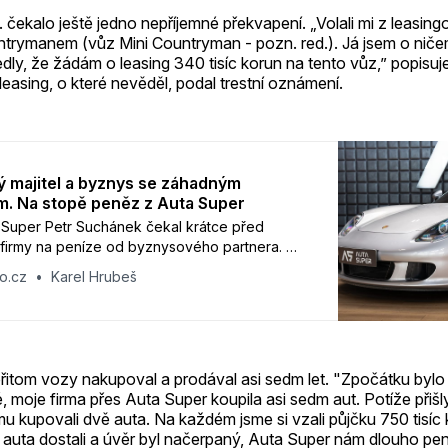
 čekalo ještě jedno nepříjemné překvapení. „Volali mi z leasing
ntrymanem (vůz Mini Countryman - pozn. red.). Já jsem o niče
ly, že žádám o leasing 340 tisíc korun na tento vůz,” popisuje
 leasing, o které nevěděl, podal trestní oznámení.
 majitel a byznys se záhadným
m. Na stopě peněz z Auta Super
a Super Petr Suchánek čekal krátce před
firmy na peníze od byznysového partnera. Co
 pádu značky, se kterou se spojovali
o.cz
Karel Hrubeš
, sportovci i byznysmeni?
řitom vozy nakupoval a prodával asi sedm let. "Zpočátku byl
moje firma přes Auta Super koupila asi sedm aut. Potíže přišly
mu kupovali dvě auta. Na každém jsme si vzali půjčku 750 tisíc
 auta dostali a úvěr byl načerpaný, Auta Super nám dlouho pen