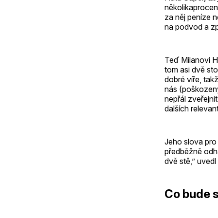
několikaprocent
za něj peníze n
na podvod a z
Teď Milanovi H.
tom asi dvě stov
dobré víře, tak
nás (poškozenýc
nepřál zveřejni
dalších relevan
Jeho slova pro 
předběžně odhad
dvě stě,” uved
Co bude s