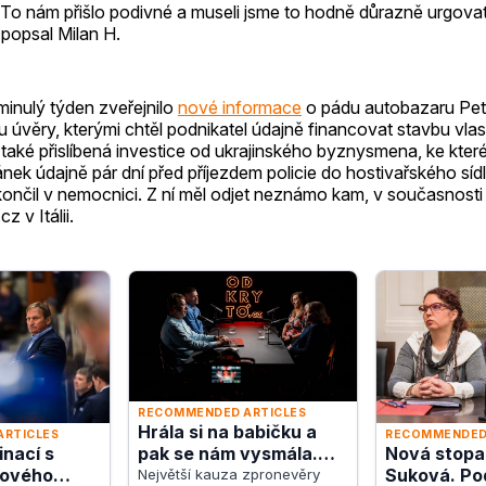
. To nám přišlo podivné a museli jsme to hodně důrazně urgova
” popsal Milan H.
minulý týden zveřejnilo
nové informace
o pádu autobazaru Pet
úvěry, kterými chtěl podnikatel údajně financovat stavbu vlas
aké přislíbená investice od ukrajinského byznysmena, ke kter
ek údajně pár dní před příjezdem policie do hostivařského sídl
končil v nemocnici. Z ní měl odjet neznámo kam, v současnosti
z v Itálii.