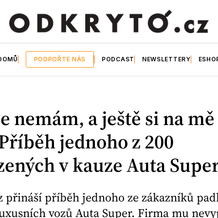
DOMŮ
PODPOŘTE NÁS
PODCAST
NEWSLETTERY
ESHO
U
e nemám, a ještě si na mě 
 Příběh jednoho z 200
zených v kauze Auta Supe
z přináší příběh jednoho ze zákazníků pad
luxusních vozů Auta Super. Firma mu nevyp