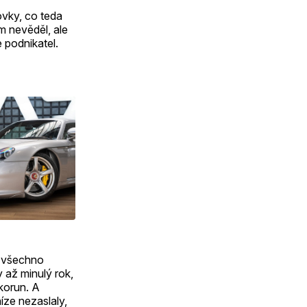
ovky, co teda
m nevěděl, ale
 podnikatel.
o všechno
 až minulý rok,
 korun. A
íze nezaslaly,