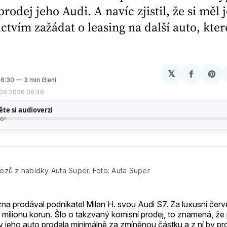
prodej jeho Audi. A navíc zjistil, že si měl 
ctvím zažádat o leasing na další auto, kter
𝕏
Sdílet
Sh
06:30
3 min čtení
na
on
.05.2026 06:46
Facebo
Pin
ozů z nabídky Auta Super. Foto: Auta Super
zna prodával podnikatel Milan H. svou Audi S7. Za luxusní čer
9 milionu korun. Šlo o takzvaný komisní prodej, to znamená, že 
y jeho auto prodala minimálně za zmíněnou částku a z ní by pr