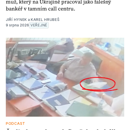
muž, který na Ukrajině pracoval jako falešný
bankéř v tamním call centru.
JIŘÍ HYNEK
a
KAREL HRUBEŠ
9 srpna 2026
VEŘEJNÉ
PODCAST