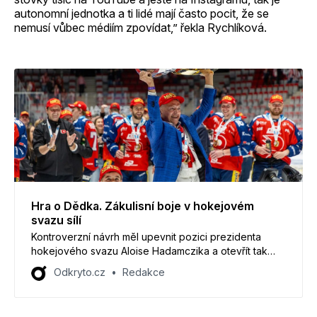
autonomní jednotka a ti lidé mají často pocit, že se
nemusí vůbec médiím zpovídat,” řekla Rychlíková.
Hra o Dědka. Zákulisní boje v hokejovém
svazu sílí
Kontroverzní návrh měl upevnit pozici prezidenta
hokejového svazu Aloise Hadamczika a otevřít tak
cestu do vedení hokeje majiteli Pardubic Petru
Odkryto.cz
Redakce
Dědkovi.