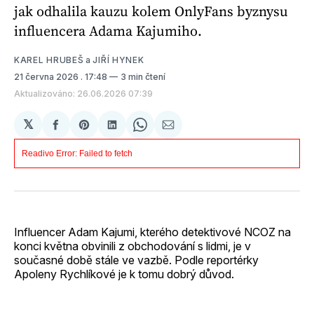
jak odhalila kauzu kolem OnlyFans byznysu
influencera Adama Kajumiho.
KAREL HRUBEŠ
a
JIŘÍ HYNEK
21 června 2026
. 17:48
3 min čtení
Aktualizováno: 26.06.2026 07:39
𝕏
Sdílet
Share
Sdílet
Share
Sdílet
na
on
na
on
e-
Facebooku
Pinterest
LinkedIn
WhatsApp
mailem
Influencer Adam Kajumi, kterého detektivové NCOZ na
konci května obvinili z obchodování s lidmi, je v
současné době stále ve vazbě. Podle reportérky
Apoleny Rychlíkové je k tomu dobrý důvod.