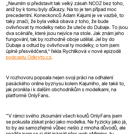
„Neumím si představit tak velký zásah NCOZ bez toho,
aniž by k tomu byly důkazy. Na to je ten případ moc
precedentní. Koneckonců Adam Kajumi je ve vazbě, to
taky značí, že byla velká obava z toho, že bude
ovlivňovat ty modelky nebo že uteče do Dubaje. To jsou
dva scénáře, které jsou nejvíce na stole. Jak znám jeho
fungování, tak by rozhodně oboje udělal. Jel by do
Dubaje a odtud by ovlivňoval ty modelky, o tom jsem
úplně přesvědčená,” řekla Rychlíková v nové epizodě
podcastu Odkryto.cz
.
V rozhovoru popsala nejen svoji práci na odhalení
pasáckého online byznysu kolem Kajumiho, ale také to,
jak pronikla i k dalším obchodníkům s modelkami, na
platformě OnlyFans.
"V rámci svého zkoumání všech koutů OnlyFans jsem
se pokusila získat práci jako modelka. Ne fyzicky jako já,
to by asi samozřejmě vůbec nešlo z mnoha důvodů, ale
snažila jsem se si dát inzerát přes web eMimino, tu