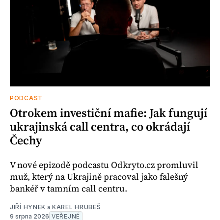
PODCAST
Otrokem investiční mafie: Jak fungují
ukrajinská call centra, co okrádají
Čechy
V nové epizodě podcastu Odkryto.cz promluvil
muž, který na Ukrajině pracoval jako falešný
bankéř v tamním call centru.
JIŘÍ HYNEK
a
KAREL HRUBEŠ
9 srpna 2026
VEŘEJNÉ