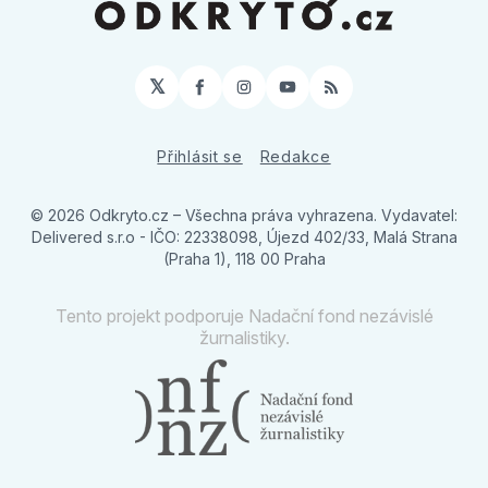
𝕏
Facebook
Instagram
YouTube
RSS
Přihlásit se
Redakce
© 2026 Odkryto.cz
– Všechna práva vyhrazena. Vydavatel:
Delivered s.r.o - IČO: 22338098, Újezd 402/33, Malá Strana
(Praha 1), 118 00 Praha
Tento projekt podporuje Nadační fond nezávislé
žurnalistiky.