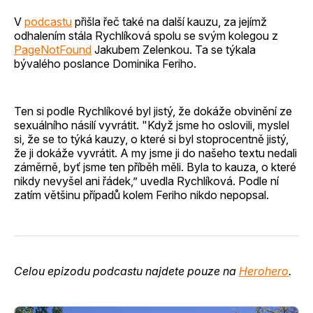
V
podcastu
přišla řeč také na další kauzu, za jejímž
odhalením stála Rychlíková spolu se svým kolegou z
PageNotFound
Jakubem Zelenkou. Ta se týkala
bývalého poslance Dominika Feriho.
Ten si podle Rychlíkové byl jistý, že dokáže obvinění ze
sexuálního násilí vyvrátit. "Když jsme ho oslovili, myslel
si, že se to týká kauzy, o které si byl stoprocentně jistý,
že ji dokáže vyvrátit. A my jsme ji do našeho textu nedali
záměrně, byť jsme ten příběh měli. Byla to kauza, o které
nikdy nevyšel ani řádek,” uvedla Rychlíková. Podle ní
zatím většinu případů kolem Feriho nikdo nepopsal.
Celou epizodu podcastu najdete pouze na
Herohero
.