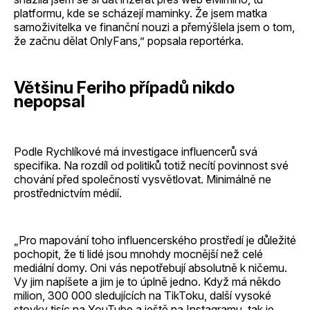
platformu, kde se scházejí maminky. Že jsem matka
samoživitelka ve finanční nouzi a přemýšlela jsem o tom,
že začnu dělat OnlyFans,” popsala reportérka.
Většinu Feriho případů nikdo
nepopsal
Podle Rychlíkové má investigace influencerů svá
specifika. Na rozdíl od politiků totiž necítí povinnost své
chování před společností vysvětlovat. Minimálně ne
prostřednictvím médií.
„Pro mapování toho influencerského prostředí je důležité
pochopit, že ti lidé jsou mnohdy mocnější než celé
mediální domy. Oni vás nepotřebují absolutně k ničemu.
Vy jim napíšete a jim je to úplně jedno. Když má někdo
milion, 300 000 sledujících na TikToku, další vysoké
stovky tisíc na YouTube a ještě na Instagramu, tak je