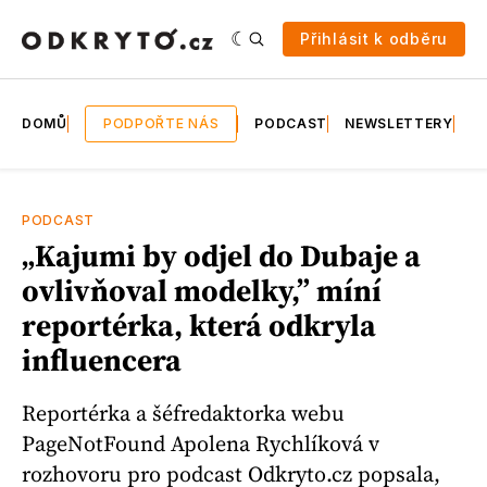
Přihlásit k odběru
DOMŮ
PODPOŘTE NÁS
PODCAST
NEWSLETTERY
E
PODCAST
„Kajumi by odjel do Dubaje a
ovlivňoval modelky,” míní
reportérka, která odkryla
influencera
Reportérka a šéfredaktorka webu
PageNotFound Apolena Rychlíková v
rozhovoru pro podcast Odkryto.cz popsala,