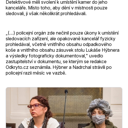
Detektivové měli svolení k umístění kamer do jeho
kanceláře. Místo toho, aby dění v místnosti pouze
sledovali, ji však několikrát prohledávali.
„(…) policejní orgán zde nečinil pouze úkony k umístění
sledovacích zařízení, ale opakovaně kancelář fyzicky
prohledával, včetně vnitřního obsahu odpadkového
koše a vnitřního obsahu zásuvek stolu Lukáše Hýbnera
a výsledky fotograficky dokumentoval," uvedlo
zastupitelství v dokumentu, se kterým se redakce
Odkryto.cz seznámila. Hýbner a Nadrchal strávili po
policejní razii měsíc ve vazbě.