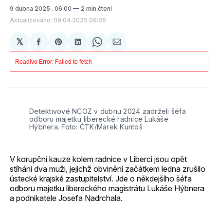
9 dubna 2025
. 06:00
2 min čtení
Aktualizováno: 09.04.2025 09:05
𝕏
Sdílet
Share
Sdílet
Share
Sdílet
na
on
na
on
e-
Facebooku
Pinterest
LinkedIn
WhatsApp
mailem
Detektivové NCOZ v dubnu 2024 zadrželi šéfa 
odboru majetku liberecké radnice Lukáše 
Hýbnera. Foto: ČTK/Marek Kuntoš
V korupční kauze kolem radnice v Liberci jsou opět
stíháni dva muži, jejichž obvinění začátkem ledna zrušilo
ústecké krajské zastupitelství. Jde o někdejšího šéfa
odboru majetku libereckého magistrátu Lukáše Hýbnera
a podnikatele Josefa Nadrchala.