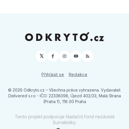
𝕏
Facebook
Instagram
YouTube
RSS
Přihlásit se
Redakce
© 2026 Odkryto.cz
– Všechna práva vyhrazena. Vydavatel:
Delivered s.r.o - IČO: 22338098, Újezd 402/33, Malá Strana
(Praha 1), 118 00 Praha
Tento projekt podporuje Nadační fond nezávislé
žurnalistiky.