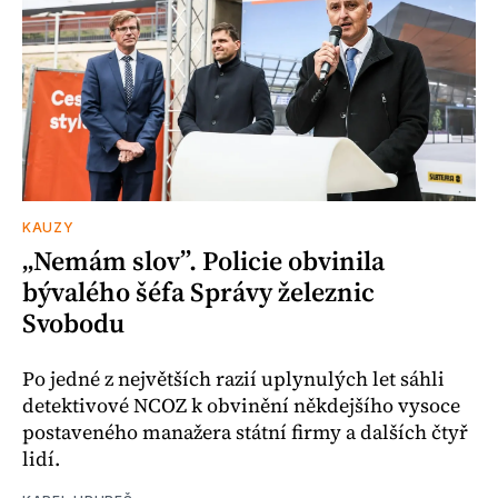
KAUZY
„Nemám slov”. Policie obvinila
bývalého šéfa Správy železnic
Svobodu
Po jedné z největších razií uplynulých let sáhli
detektivové NCOZ k obvinění někdejšího vysoce
postaveného manažera státní firmy a dalších čtyř
lidí.