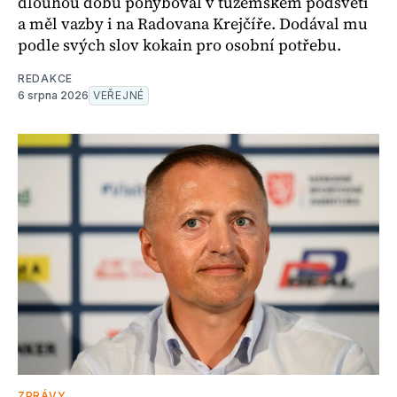
dlouhou dobu pohyboval v tuzemském podsvětí
a měl vazby i na Radovana Krejčíře. Dodával mu
podle svých slov kokain pro osobní potřebu.
REDAKCE
6 srpna 2026
VEŘEJNÉ
ZPRÁVY