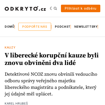
Přihlásit k odběru
DOMŮ
PODPOŘTE NÁS
PODCAST
NEWSLETTERY
E
KAUZY
V liberecké korupční kauze byli
znovu obviněni dva lidé
Detektivové NCOZ znovu obvinili vedoucího
odboru správy veřejného majetku
libereckého magistrátu a podnikatele, který
jej údajně měl uplácet.
KAREL HRUBEŠ