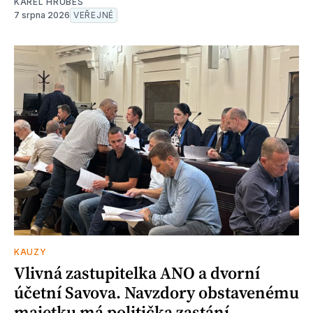
KAREL HRUBEŠ
7 srpna 2026
VEŘEJNÉ
KAUZY
Vlivná zastupitelka ANO a dvorní
účetní Savova. Navzdory obstavenému
majetku má politička zastání