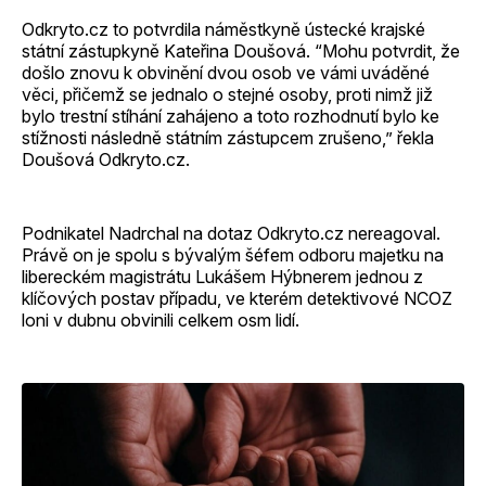
Odkryto.cz to potvrdila náměstkyně ústecké krajské
státní zástupkyně Kateřina Doušová. “Mohu potvrdit, že
došlo znovu k obvinění dvou osob ve vámi uváděné
věci, přičemž se jednalo o stejné osoby, proti nimž již
bylo trestní stíhání zahájeno a toto rozhodnutí bylo ke
stížnosti následně státním zástupcem zrušeno,” řekla
Doušová Odkryto.cz.
Podnikatel Nadrchal na dotaz Odkryto.cz nereagoval.
Právě on je spolu s bývalým šéfem odboru majetku na
libereckém magistrátu Lukášem Hýbnerem jednou z
klíčových postav případu, ve kterém detektivové NCOZ
loni v dubnu obvinili celkem osm lidí.