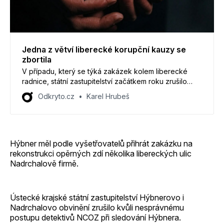
Jedna z větví liberecké korupční kauzy se
zbortila
V případu, který se týká zakázek kolem liberecké
radnice, státní zastupitelství začátkem roku zrušilo
obvinění dvou lidí. Kvůli nesprávnému postupu policie.
Odkryto.cz
Karel Hrubeš
Hýbner měl podle vyšetřovatelů přihrát zakázku na
rekonstrukci opěrných zdí několika libereckých ulic
Nadrchalově firmě.
Ústecké krajské státní zastupitelství Hýbnerovo i
Nadrchalovo obvinění zrušilo kvůli nesprávnému
postupu detektivů NCOZ při sledování Hýbnera.