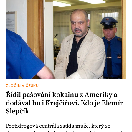
ZLOČIN V ČESKU
Řídil pašování kokainu z Ameriky a
dodával ho i Krejčířovi. Kdo je Elemír
Slepčík
Protidrogová centrála zatkla muže, který se