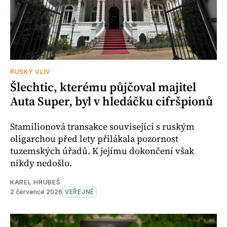
RUSKÝ VLIV
Šlechtic, kterému půjčoval majitel
Auta Super, byl v hledáčku cifršpionů
Stamilionová transakce související s ruským
oligarchou před lety přilákala pozornost
tuzemských úřadů. K jejímu dokončení však
nikdy nedošlo.
KAREL HRUBEŠ
2 července 2026
VEŘEJNÉ