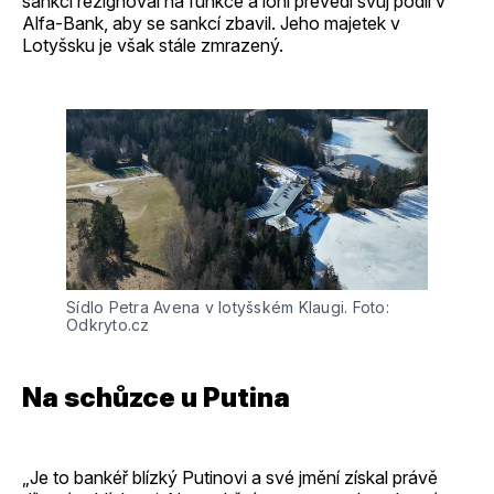
sankcí rezignoval na funkce a loni převedl svůj podíl v
Alfa-Bank, aby se sankcí zbavil. Jeho majetek v
Lotyšsku je však stále zmrazený.
Sídlo Petra Avena v lotyšském Klaugi. Foto: 
Odkryto.cz
Na schůzce u Putina
„Je to bankéř blízký Putinovi a své jmění získal právě