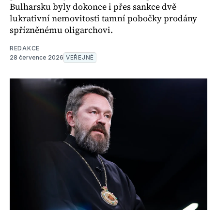
Bulharsku byly dokonce i přes sankce dvě
lukrativní nemovitosti tamní pobočky prodány
spřízněnému oligarchovi.
REDAKCE
28 července 2026
VEŘEJNÉ