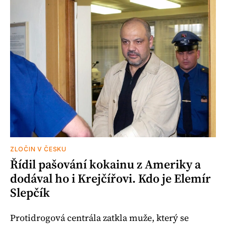
ZLOČIN V ČESKU
Řídil pašování kokainu z Ameriky a
dodával ho i Krejčířovi. Kdo je Elemír
Slepčík
Protidrogová centrála zatkla muže, který se