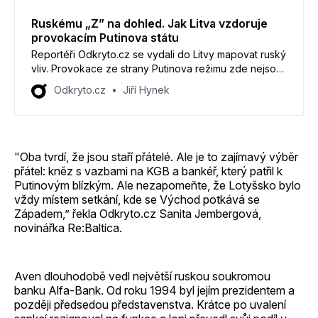
Ruskému „Z” na dohled. Jak Litva vzdoruje
provokacím Putinova státu
Reportéři Odkryto.cz se vydali do Litvy mapovat ruský
vliv. Provokace ze strany Putinova režimu zde nejsou
ničím výjimečným. Z Kaliningradu míří na Litvu z fasády
Odkryto.cz
Jiří Hynek
jednoho z domů velké Z, které je symbolem agrese
na Ukrajině.
"Oba tvrdí, že jsou staří přátelé. Ale je to zajímavý výběr
přátel: kněz s vazbami na KGB a bankéř, který patřil k
Putinovým blízkým. Ale nezapomeňte, že Lotyšsko bylo
vždy místem setkání, kde se Východ potkává se
Západem,” řekla Odkryto.cz Sanita Jembergová,
novinářka Re:Baltica.
Aven dlouhodobě vedl největší ruskou soukromou
banku Alfa-Bank. Od roku 1994 byl jejím prezidentem a
později předsedou představenstva. Krátce po uvalení