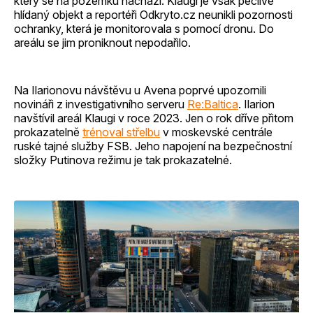
který se na pozemku nachází. Klaugi je však pečlivě
hlídaný objekt a reportéři Odkryto.cz neunikli pozornosti
ochranky, která je monitorovala s pomocí dronu. Do
areálu se jim proniknout nepodařilo.
Na Ilarionovu návštěvu u Avena poprvé upozornili
novináři z investigativního serveru
Re:Baltica
. Ilarion
navštívil areál Klaugi v roce 2023. Jen o rok dříve přitom
prokazatelně
trénoval střelbu
v moskevské centrále
ruské tajné služby FSB. Jeho napojení na bezpečnostní
složky Putinova režimu je tak prokazatelné.