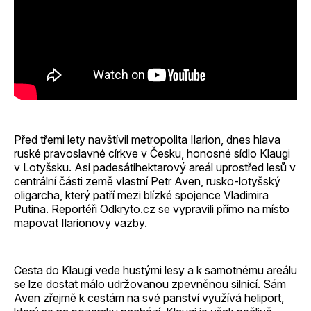
Před třemi lety navštívil metropolita Ilarion, dnes hlava
ruské pravoslavné církve v Česku, honosné sídlo Klaugi
v Lotyšsku. Asi padesátihektarový areál uprostřed lesů v
centrální části země vlastní Petr Aven, rusko-lotyšský
oligarcha, který patří mezi blízké spojence Vladimira
Putina. Reportéři Odkryto.cz se vypravili přímo na místo
mapovat Ilarionovy vazby.
Cesta do Klaugi vede hustými lesy a k samotnému areálu
se lze dostat málo udržovanou zpevněnou silnicí. Sám
Aven zřejmě k cestám na své panství využívá heliport,