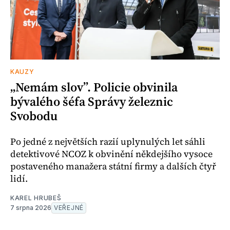
KAUZY
„Nemám slov”. Policie obvinila
bývalého šéfa Správy železnic
Svobodu
Po jedné z největších razií uplynulých let sáhli
detektivové NCOZ k obvinění někdejšího vysoce
postaveného manažera státní firmy a dalších čtyř
lidí.
KAREL HRUBEŠ
7 srpna 2026
VEŘEJNÉ