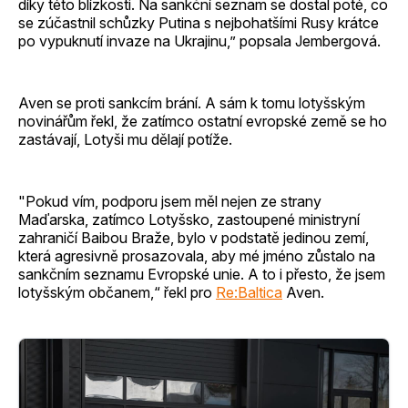
díky této blízkosti. Na sankční seznam se dostal poté, co
se zúčastnil schůzky Putina s nejbohatšími Rusy krátce
po vypuknutí invaze na Ukrajinu,” popsala Jembergová.
Aven se proti sankcím brání. A sám k tomu lotyšským
novinářům řekl, že zatímco ostatní evropské země se ho
zastávají, Lotyši mu dělají potíže.
"Pokud vím, podporu jsem měl nejen ze strany
Maďarska, zatímco Lotyšsko, zastoupené ministryní
zahraničí Baibou Braže, bylo v podstatě jedinou zemí,
která agresivně prosazovala, aby mé jméno zůstalo na
sankčním seznamu Evropské unie. A to i přesto, že jsem
lotyšským občanem,“ řekl pro
Re:Baltica
Aven.