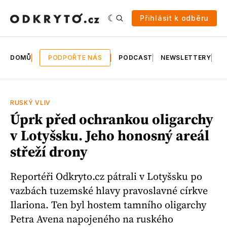
Přihlásit k odběru
DOMŮ
PODPOŘTE NÁS
PODCAST
NEWSLETTERY
E
RUSKÝ VLIV
Úprk před ochrankou oligarchy
v Lotyšsku. Jeho honosný areál
střeží drony
Reportéři Odkryto.cz pátrali v Lotyšsku po
vazbách tuzemské hlavy pravoslavné církve
Ilariona. Ten byl hostem tamního oligarchy
Petra Avena napojeného na ruského