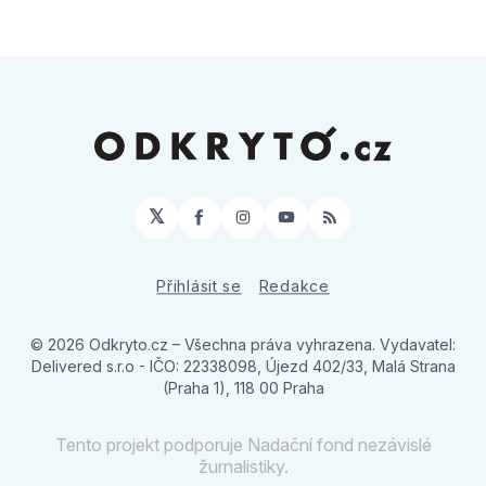
𝕏
Facebook
Instagram
YouTube
RSS
Přihlásit se
Redakce
© 2026 Odkryto.cz
– Všechna práva vyhrazena. Vydavatel:
Delivered s.r.o - IČO: 22338098, Újezd 402/33, Malá Strana
(Praha 1), 118 00 Praha
Tento projekt podporuje Nadační fond nezávislé
žurnalistiky.