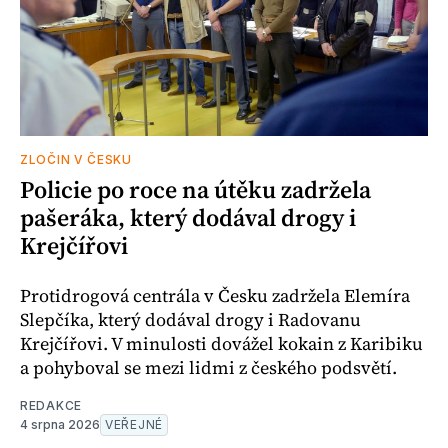
ZLOČIN V ČESKU
Policie po roce na útěku zadržela
pašeráka, který dodával drogy i
Krejčířovi
Protidrogová centrála v Česku zadržela Elemíra
Slepčíka, který dodával drogy i Radovanu
Krejčířovi. V minulosti dovážel kokain z Karibiku
a pohyboval se mezi lidmi z českého podsvětí.
REDAKCE
4 srpna 2026
VEŘEJNÉ