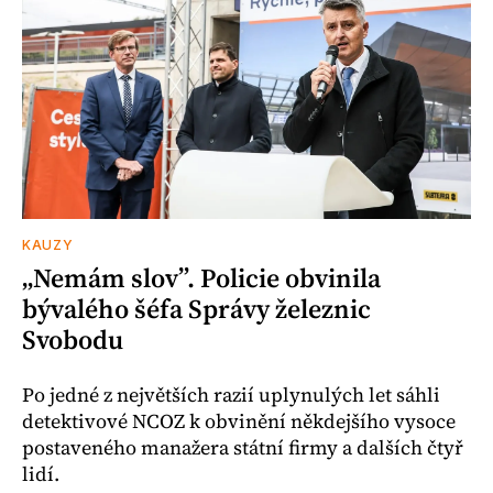
KAUZY
„Nemám slov”. Policie obvinila
bývalého šéfa Správy železnic
Svobodu
Po jedné z největších razií uplynulých let sáhli
detektivové NCOZ k obvinění někdejšího vysoce
postaveného manažera státní firmy a dalších čtyř
lidí.