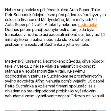
Nabízí se paralela s příběhem kolem Auta Super. Také
Petr Suchánek údajně těsně před pádem svého byznysu
čekal na finance od Medynského, které měly udržet
Auta Super při životě. A také ty nakonec
nedorazily
.
Dodnes přitom panují pochybnosti o tom, zda byla
transakce v hodnotě asi padesáti milionů eur, tedy asi 1,2
miliardy korun, reálná, nebo zda šlo o snahu jejím
příslibem manipulovat Suchánka a jeho věřitele.
Medynský, Ukrajinec šlechtického původu, dříve působil
také v Česku. Z něj se však za nejasných okolností
stáhnul a v současnosti žije v Itálii. Ke svému
obchodnímu vztahu se Suchánkem se prostřednictvím
svého advokáta Jiřího Nenutila odmítl vyjádřit. „K osobě
Petra Suchánka a vzájemné firemní spolupráci se s
ohledem na pravděpodobně probíhající vyšetřování
nebudeme zatím vyjadřovat,” napsal Odkryto.cz Nenutil.