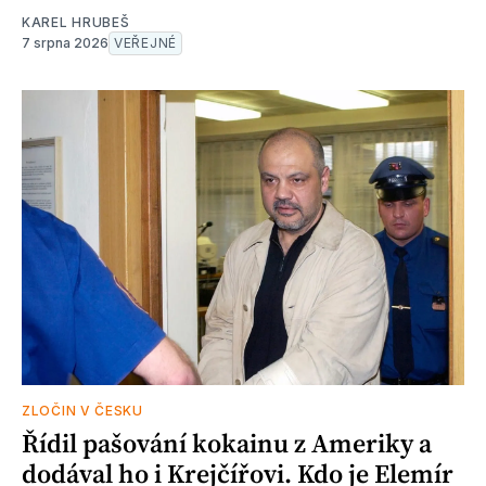
KAREL HRUBEŠ
7 srpna 2026
VEŘEJNÉ
ZLOČIN V ČESKU
Řídil pašování kokainu z Ameriky a
dodával ho i Krejčířovi. Kdo je Elemír