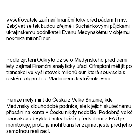
Vyšetřovatele zajímají finanční toky před pádem firmy.
Zabývat se tak budou zřejmě i Suchánkovými půjčkami
ukrajinskému podnikateli Evanu Medynskému v objemu
několika milionů eur.
Podle zjištění Odkryto.cz se o Medynského před třemi
lety zajímal Finanční analytický úřad. Cifršpioni měli jít po
transakci ve výši stovek milionů eur, která souvisela s
ruským oligarchou Vladimirem Jevtušenkovem.
Peníze měly mířit do Česka z Velké Británie, kde
Medynský dlouhodobě podniká, ale k jejich skutečnému
připsání na konta v Česku nikdy nedošlo. Podobně velké
transakce obvykle banky hlásí s předstihem a FAÚ je
monitoruje, proto je mohl transfer zajímat ještě před jeho
samotnou realizací.