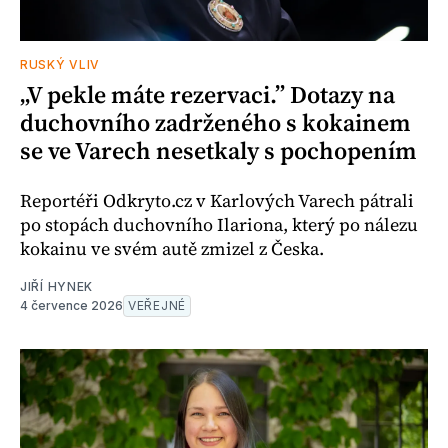
RUSKÝ VLIV
„V pekle máte rezervaci.” Dotazy na
duchovního zadrženého s kokainem
se ve Varech nesetkaly s pochopením
Reportéři Odkryto.cz v Karlových Varech pátrali
po stopách duchovního Ilariona, který po nálezu
kokainu ve svém autě zmizel z Česka.
JIŘÍ HYNEK
4 července 2026
VEŘEJNÉ