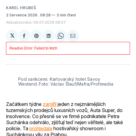
KAREL HRUBEŠ
2 července 2026
. 08:28
3 min čtení
Aktualizováno: 06.07.2026 08:07
𝕏
Sdílet
Share
Sdílet
Share
Sdílet
na
on
na
on
e-
Facebooku
Pinterest
LinkedIn
WhatsApp
mailem
Pod sankcemi. Karlovarský hotel Savoy 
Westend. Foto: Václav Šlauf/Mafra/Profimedia
Začátkem týdne
zamířil
jeden z nejznámějších
tuzemských prodejců luxusních vozů, Auta Super, do
insolvence. Co přesně se ve firmě podnikatele Petra
Suchánka odehrálo, zjišťují teď nejen věřitelé, ale také
policie. Ta
prohledala
hostivařský showroom i
Suchánkovu vilu za Prahou.