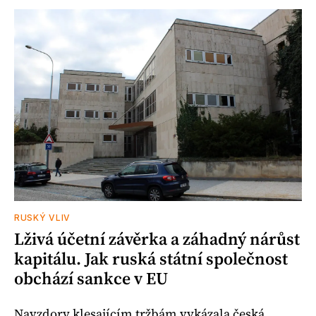
RUSKÝ VLIV
Lživá účetní závěrka a záhadný nárůst
kapitálu. Jak ruská státní společnost
obchází sankce v EU
Navzdory klesajícím tržbám vykázala česká