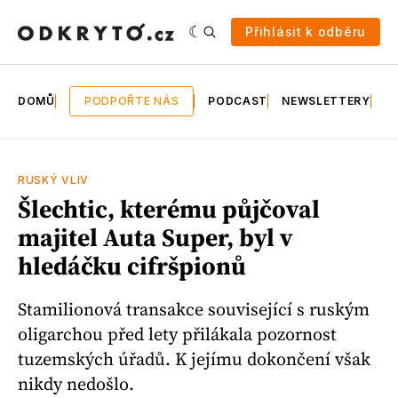
Přihlásit k odběru
DOMŮ
PODPOŘTE NÁS
PODCAST
NEWSLETTERY
E
RUSKÝ VLIV
Šlechtic, kterému půjčoval
majitel Auta Super, byl v
hledáčku cifršpionů
Stamilionová transakce související s ruským
oligarchou před lety přilákala pozornost
tuzemských úřadů. K jejímu dokončení však
nikdy nedošlo.