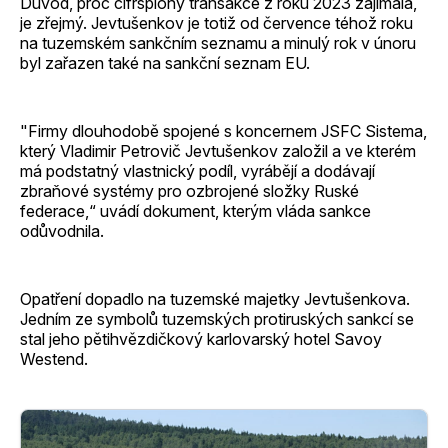
Důvod, proč cifršpiony transakce z roku 2023 zajímala,
je zřejmý. Jevtušenkov je totiž od července téhož roku
na tuzemském sankčním seznamu a minulý rok v únoru
byl zařazen také na sankční seznam EU.
"Firmy dlouhodobě spojené s koncernem JSFC Sistema,
který Vladimir Petrovič Jevtušenkov založil a ve kterém
má podstatný vlastnický podíl, vyrábějí a dodávají
zbraňové systémy pro ozbrojené složky Ruské
federace,“ uvádí dokument, kterým vláda sankce
odůvodnila.
Opatření dopadlo na tuzemské majetky Jevtušenkova.
Jedním ze symbolů tuzemských protiruských sankcí se
stal jeho pětihvězdičkový karlovarský hotel Savoy
Westend.