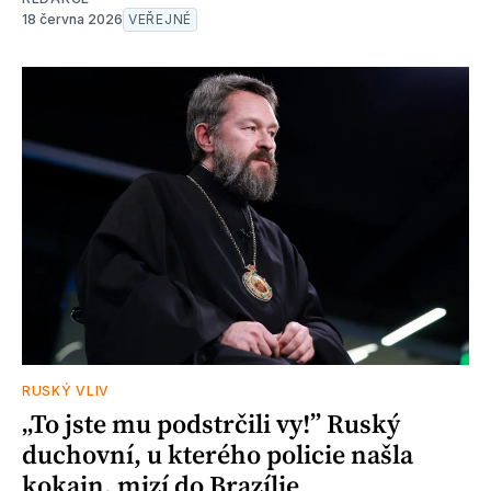
18 června 2026
VEŘEJNÉ
RUSKÝ VLIV
„To jste mu podstrčili vy!” Ruský
duchovní, u kterého policie našla
kokain, mizí do Brazílie