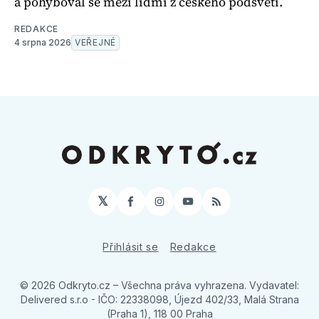
a pohyboval se mezi lidmi z českého podsvětí.
REDAKCE
4 srpna 2026
VEŘEJNÉ
𝕏
Facebook
Instagram
YouTube
RSS
Přihlásit se
Redakce
© 2026 Odkryto.cz
– Všechna práva vyhrazena. Vydavatel:
Delivered s.r.o - IČO: 22338098, Újezd 402/33, Malá Strana
(Praha 1), 118 00 Praha