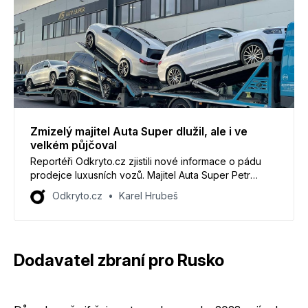
Zmizelý majitel Auta Super dlužil, ale i ve
velkém půjčoval
Reportéři Odkryto.cz zjistili nové informace o pádu
prodejce luxusních vozů. Majitel Auta Super Petr
Suchánek půjčoval svému obchodnímu partnerovi
Odkryto.cz
Karel Hrubeš
částky v řádu stovek milionů korun.
Dodavatel zbraní pro Rusko