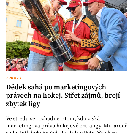
ZPRÁVY
Dědek sahá po marketingových
právech na hokej. Střet zájmů, brojí
zbytek ligy
Ve středu se rozhodne o tom, kdo získá
marketingová práva hokejové extraligy. Miliardář
a vlastník hokejových Pardubic Petr Dědek se