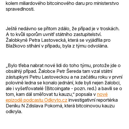
kolem miliardového bitcoinového daru pro ministerstvo
spravedlnosti.
Ještě nedávno se přitom zdálo, že případ je v troskách.
A to kvůli sporům uvnitř státního zastupitelství.
Žalobkyně Petra Lastovecká, která se vyjádřila pro
Blažkovo stíhání v případu, byla z týmu odvolána.
„Bylo třeba nabrat nové lidi do toho týmu, protože jde o
obsáhlý případ. Žalobce Petr Šereda tam vzal státní
zástupkyni Petru Lastoveckou a na začátku roku v první
polovině ledna se konalo jednání, kde byli nejen žalobci,
ale i vyšetřovatelé (Bitcoingate - pozn. red.) a bavili se o
tom, kam dál směřovat tu kauzu,” popsala v
nové
epizodě podcastu Odkryto.cz
investigativní reportérka
Deníku N Zdislava Pokorná, která bitcoinovou kauzu
odkryla.