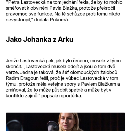
"Petra Lastovecká na tom jednání řekla, že by to mohlo
směřovat k obvinění Pavla Blažka, protože překročil
pravomoc své funkce. Na té schůzce proti tomu nikdo
nevystoupil,” dodala Pokorná.
Jako Johanka z Arku
Jenže Lastovecká pak, jak bylo řečeno, musela v týmu
skončit. „Lastovecká musela odejít a jsou o tom dvě
verze. Jedna je taková, že šéf olomouckých žalobců
Radim Dragoun řešil, proč je vůbec Lastovecká v tom
týmu, protože měla veřejné spory s Pavlem Blažkem a
zmiňoval, že to může působit špatně a může být v
konfliktu zájmů,” popsala reportérka.