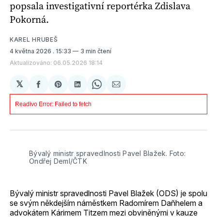
popsala investigativní reportérka Zdislava
Pokorná.
KAREL HRUBEŠ
4 května 2026
. 15:33
3 min čtení
Aktualizováno: 06.05.2026 18:14
𝕏
Sdílet
Share
Sdílet
Share
Sdílet
na
on
na
on
e-
Facebooku
Pinterest
LinkedIn
WhatsApp
mailem
Bývalý ministr spravedlnosti Pavel Blažek. Foto: 
Ondřej Deml/ČTK
Bývalý ministr spravedlnosti Pavel Blažek (ODS) je spolu
se svým někdejším náměstkem Radomírem Daňhelem a
advokátem Kárimem Titzem mezi obviněnými v kauze