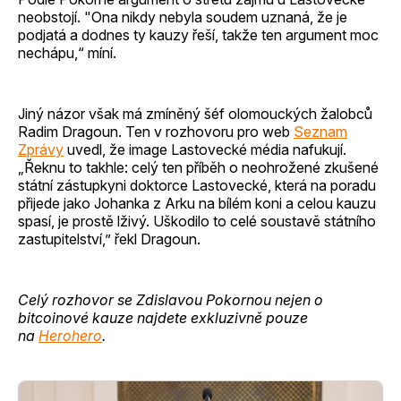
neobstojí. "Ona nikdy nebyla soudem uznaná, že je
podjatá a dodnes ty kauzy řeší, takže ten argument moc
nechápu,“ míní.
Jiný názor však má zmíněný šéf olomouckých žalobců
Radim Dragoun. Ten v rozhovoru pro web
Seznam
Zprávy
uvedl, že image Lastovecké média nafukují.
„Řeknu to takhle: celý ten příběh o neohrožené zkušené
státní zástupkyni doktorce Lastovecké, která na poradu
přijede jako Johanka z Arku na bílém koni a celou kauzu
spasí, je prostě lživý. Uškodilo to celé soustavě státního
zastupitelství,” řekl Dragoun.
Celý rozhovor se Zdislavou Pokornou nejen o
bitcoinové kauze najdete exkluzivně pouze
na
Herohero
.