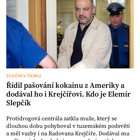
ZLOČIN V ČESKU
Řídil pašování kokainu z Ameriky a
dodával ho i Krejčířovi. Kdo je Elemír
Slepčík
Protidrogová centrála zatkla muže, který se
dlouhou dobu pohyboval v tuzemském podsvětí
a měl vazby i na Radovana Krejčíře. Dodával mu