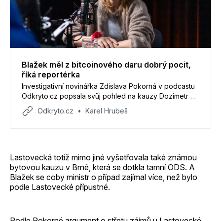
Blažek měl z bitcoinového daru dobrý pocit,
říká reportérka
Investigativní novinářka Zdislava Pokorná v podcastu
Odkryto.cz popsala svůj pohled na kauzy Dozimetr a
Bitcoingate a také rizika spojená s její prací.
Odkryto.cz
Karel Hrubeš
Lastovecká totiž mimo jiné vyšetřovala také známou
bytovou kauzu v Brně, která se dotkla tamní ODS. A
Blažek se coby ministr o případ zajímal více, než bylo
podle Lastovecké přípustné.
Podle Pokorné argument o střetu zájmů u Lastovecké