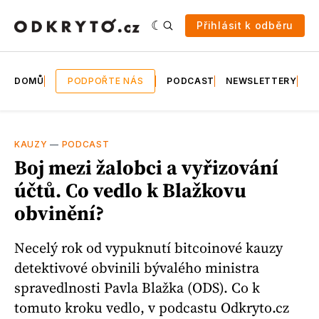
Přihlásit k odběru
DOMŮ
PODPOŘTE NÁS
PODCAST
NEWSLETTERY
E
KAUZY
—
PODCAST
Boj mezi žalobci a vyřizování
účtů. Co vedlo k Blažkovu
obvinění?
Necelý rok od vypuknutí bitcoinové kauzy
detektivové obvinili bývalého ministra
spravedlnosti Pavla Blažka (ODS). Co k
tomuto kroku vedlo, v podcastu Odkryto.cz