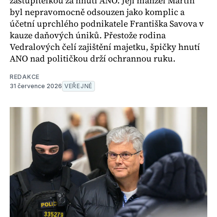
zastupitelkou za hnutí ANO. Její manžel Martin
byl nepravomocně odsouzen jako komplic a
účetní uprchlého podnikatele Františka Savova v
kauze daňových úniků. Přestože rodina
Vedralových čelí zajištění majetku, špičky hnutí
ANO nad političkou drží ochrannou ruku.
REDAKCE
31 července 2026
VEŘEJNÉ