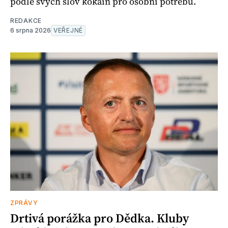
podle svých slov kokain pro osobní potřebu.
REDAKCE
6 srpna 2026
VEŘEJNÉ
ZPRÁVY
Drtivá porážka pro Dědka. Kluby