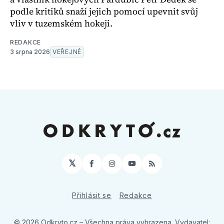
podle kritiků snaží jejich pomocí upevnit svůj
vliv v tuzemském hokeji.
REDAKCE
3 srpna 2026
VEŘEJNÉ
𝕏
Facebook
Instagram
YouTube
RSS
Přihlásit se
Redakce
© 2026 Odkryto.cz
– Všechna práva vyhrazena. Vydavatel: