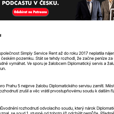
u
společnost Simply Service Rent až do roku 2017 neplatila nájem 
a českém pozemku. Stát se tehdy rozhodl, že začne peníze za 
udně vymáhat. Ve sporu je žalobcem Diplomatický servis a žalu
run.
ro Prahu 5 nejprve žalobu Diplomatického servisu zamítl. Měst
ozhodnutí zrušil a věc vrátil prvostupňovému soudu k dalším ří
ůvodnění rozhodnutí odvolacího soudu, který nárok Diplomati
uznal, se soud 1. stupně od tohoto již odchýlit nemůže. Předm