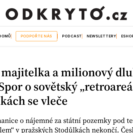
DOMŮ
PODPOŘTE NÁS
PODCAST
NEWSLETTERY
ESHO
majitelka a milionový dlu
 Spor o sovětský „retroareá
kách se vleče
hanice o nájemné za státní pozemky pod 
álem“ v pražských Stodůlkách nekončí. Čes