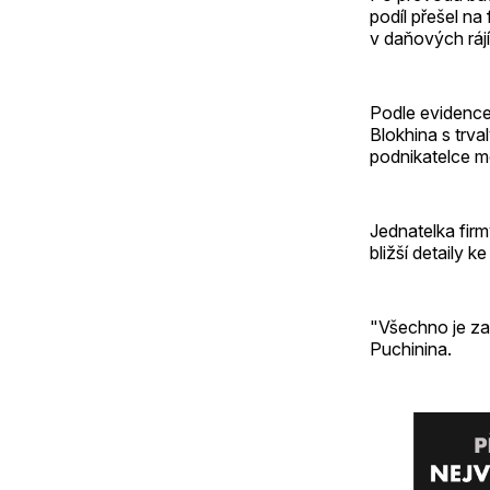
podíl přešel na
v daňových rájí
Podle evidence
Blokhina s trv
podnikatelce mo
Jednatelka firm
bližší detaily k
"Všechno je za
Puchinina.