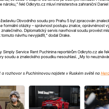
 nároku,“ řekl Odkryto.cz mluví ministerstva zahraniční Daniel
ožadavku Obvodního soudu pro Prahu 5 byl zpracován znalec
íše formální otázky – správnost postupu znalce, oprávněnost v
nalečného. Diplomatický servis navrhoval soudu provést místn
 tomuto návrhu nevyjádřil,“ dodal Drake.
y Simply Service Rent Puchinina reportérům Odkryto.cz ale řek
ěry soudu a znaleckého posudku nesouhlasí. „My to neuznávám
ž a rozhovor s Puchininovou najdete v Ruském světě na
Her