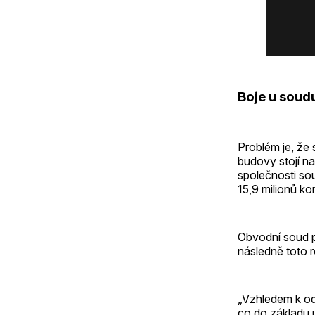
Boje u soud
Problém je, že 
budovy stojí n
společnosti so
15,9 milionů ko
Obvodní soud p
následně toto r
„Vzhledem k od
co do základu 