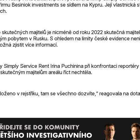
 firmu Besiniok investments se sídlem na Kypru. Její vlastnická s
ch.
 skutečných majitelů je nicméně od roku 2022 skutečná majitel
alým pobytem v Rusku. S ohledem na limity české evidence nen
žná zjistit více informací.
y Simply Service Rent Irina Puchinina při konfrontaci reportér
e skutečným majitelům areálu říct nechtěla.
loženo v rejstříku, tam se všechno dozvíte,“ reagovala na dot