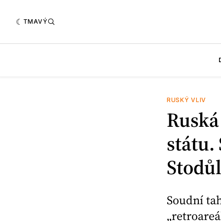
TMAVÝ
RUSKÝ VLIV
Ruská 
státu.
Stodůl
Soudní ta
„retroare