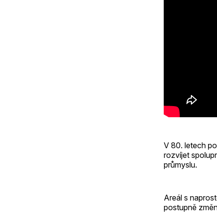
V 80. letech p
rozvíjet spolu
průmyslu.
Areál s napros
postupně změnil