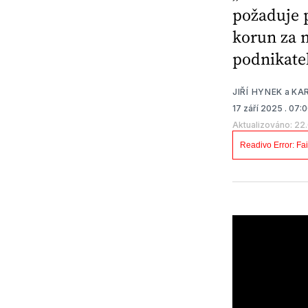
požaduje p
korun za 
podnikate
JIŘÍ HYNEK
a
KA
17 září 2025
. 07:
Aktualizováno: 22