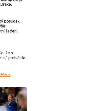
 Drake.
ký posudek,
ýše
í šetření,
la, že s
e,“ prohlásila.
oHero
.