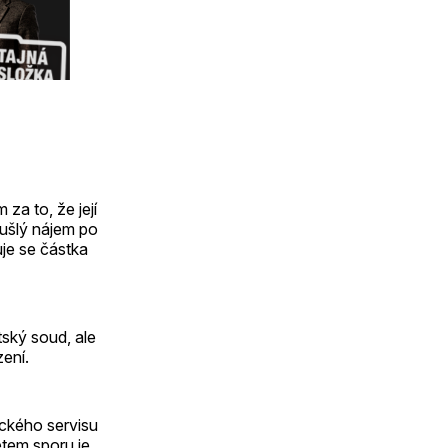
za to, že její
ušlý nájem po
je se částka
ský soud, ale
zení.
ckého servisu
ětem sporu je