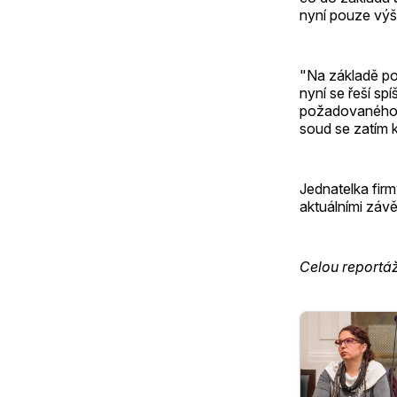
nyní pouze výše
"Na základě p
nyní se řeší sp
požadovaného z
soud se zatím k
Jednatelka firm
aktuálními záv
Celou reportá