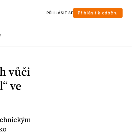
Přihlásit k odběru
PŘIHLÁSIT SE
P
h vůči
l“ ve
technickým
ko