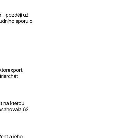
 - později už
oudního sporu o
ktorexport.
triarchát
t na kterou
osahovala 62
ent a jeho