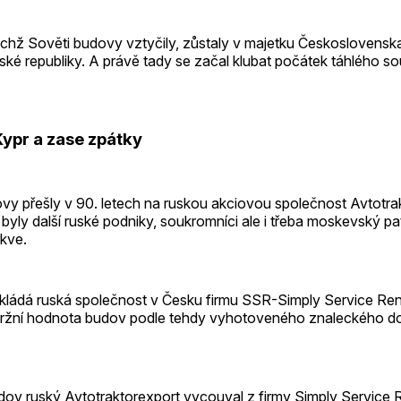
chž Sověti budovy vztyčily, zůstaly v majetku Československa
ké republiky. A právě tady se začal klubat počátek táhlého s
Kypr a zase zpátky
ovy přešly v 90. letech na ruskou akciovou společnost Avtotra
i byly další ruské podniky, soukromníci ale i třeba moskevský pa
rkve.
kládá ruská společnost v Česku firmu SSR-Simply Service Ren
 Tržní hodnota budov podle tehdy vyhotoveného znaleckého d
ov ruský Avtotraktorexport vycouval z firmy Simply Service R