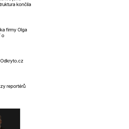
truktura končila
ka firmy Olga
í o
y Odkryto.cz
azy reportérů