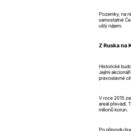
Pozemky, na ni
samostatné Čes
ušlý nájem.
Z Ruska na 
Historické bud
Jejími akcionář
pravoslavné cí
V roce 2015 za
areál převádí.
milionů korun.
Po převodu bud