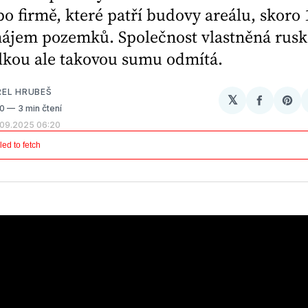
o firmě, které patří budovy areálu, skoro
nájem pozemků. Společnost vlastněná rus
lkou ale takovou sumu odmítá.
REL HRUBEŠ
𝕏
Sdílet
Sh
00
3 min čtení
na
on
.09.2025 06:20
Facebo
Pin