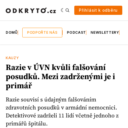
Přihlásit k odběru
DOMŮ
PODPOŘTE NÁS
PODCAST
NEWSLETTERY
E
KAUZY
Razie v ÚVN kvůli falšování
posudků. Mezi zadrženými je i
primář
Razie souvisí s údajným falšováním
zdravotních posudků v armádní nemocnici.
Detektivové zadrželi 11 lidí včetně jednoho z
primářů špitálu.