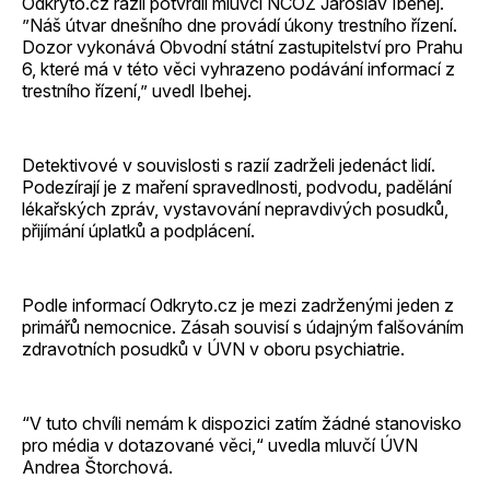
Odkryto.cz razii potvrdil mluvčí NCOZ Jaroslav Ibehej.
”Náš útvar dnešního dne provádí úkony trestního řízení.
Dozor vykonává Obvodní státní zastupitelství pro Prahu
6, které má v této věci vyhrazeno podávání informací z
trestního řízení,” uvedl Ibehej.
Detektivové v souvislosti s razií zadrželi jedenáct lidí.
Podezírají je z maření spravedlnosti, podvodu, padělání
lékařských zpráv, vystavování nepravdivých posudků,
přijímání úplatků a podplácení.
Podle informací Odkryto.cz je mezi zadrženými jeden z
primářů nemocnice. Zásah souvisí s údajným falšováním
zdravotních posudků v ÚVN v oboru psychiatrie.
“V
tuto chvíli nemám k dispozici zatím žádné stanovisko
pro média v dotazované věci,“ uvedla mluvčí ÚVN
Andrea Štorchová.