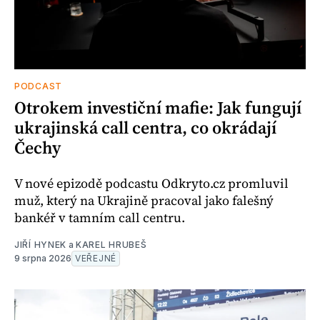
PODCAST
Otrokem investiční mafie: Jak fungují
ukrajinská call centra, co okrádají
Čechy
V nové epizodě podcastu Odkryto.cz promluvil
muž, který na Ukrajině pracoval jako falešný
bankéř v tamním call centru.
JIŘÍ HYNEK
a
KAREL HRUBEŠ
9 srpna 2026
VEŘEJNÉ