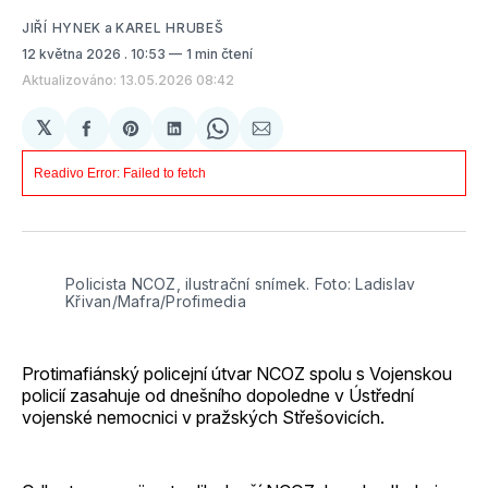
JIŘÍ HYNEK
a
KAREL HRUBEŠ
12 května 2026
. 10:53
1 min čtení
Aktualizováno: 13.05.2026 08:42
𝕏
Sdílet
Share
Sdílet
Share
Sdílet
na
on
na
on
e-
Facebooku
Pinterest
LinkedIn
WhatsApp
mailem
Policista NCOZ, ilustrační snímek. Foto: Ladislav 
Křivan/Mafra/Profimedia
Protimafiánský policejní útvar NCOZ spolu s Vojenskou
policií zasahuje od dnešního dopoledne v Ústřední
vojenské nemocnici v pražských Střešovicích.