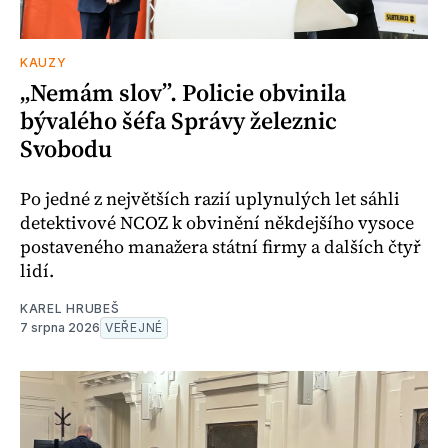
KAUZY
„Nemám slov”. Policie obvinila
bývalého šéfa Správy železnic
Svobodu
Po jedné z největších razií uplynulých let sáhli
detektivové NCOZ k obvinění někdejšího vysoce
postaveného manažera státní firmy a dalších čtyř
lidí.
KAREL HRUBEŠ
7 srpna 2026
VEŘEJNÉ