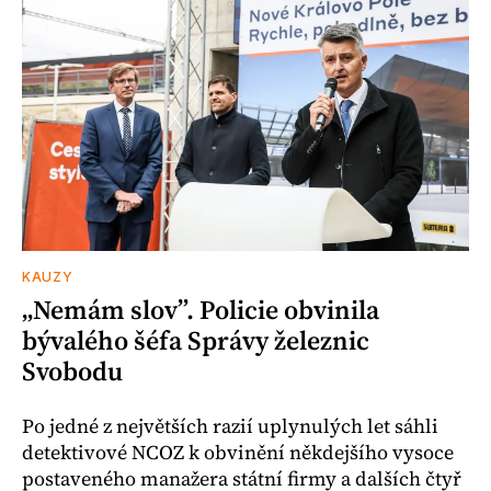
KAUZY
„Nemám slov”. Policie obvinila
bývalého šéfa Správy železnic
Svobodu
Po jedné z největších razií uplynulých let sáhli
detektivové NCOZ k obvinění někdejšího vysoce
postaveného manažera státní firmy a dalších čtyř