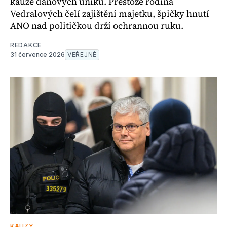
kauze daňových úniků. Přestože rodina
Vedralových čelí zajištění majetku, špičky hnutí
ANO nad političkou drží ochrannou ruku.
REDAKCE
31 července 2026
VEŘEJNÉ
KAUZY