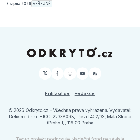
3 srpna 2026
VEŘEJNÉ
𝕏
Facebook
Instagram
YouTube
RSS
Přihlásit se
Redakce
© 2026 Odkryto.cz
– Všechna práva vyhrazena. Vydavatel:
Delivered s.r.o - IČO: 22338098, Újezd 402/33, Malá Strana
(Praha 1), 118 00 Praha
Tento projekt podporuje Nadační fond nezávislé