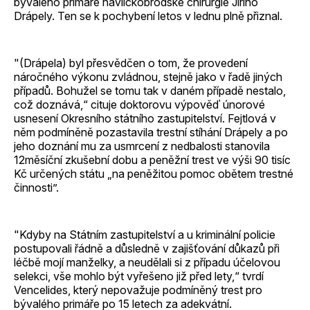
bývalého primáře havlíčkobrodské chirurgie Jiřího
Drápely. Ten se k pochybení letos v lednu plně přiznal.
"(Drápela) byl přesvědčen o tom, že provedení
náročného výkonu zvládnou, stejně jako v řadě jiných
případů. Bohužel se tomu tak v daném případě nestalo,
což doznává,“ cituje doktorovu výpověď únorové
usnesení Okresního státního zastupitelství. Fejtlová v
něm podmíněně pozastavila trestní stíhání Drápely a po
jeho doznání mu za usmrcení z nedbalosti stanovila
12měsíční zkušební dobu a peněžní trest ve výši 90 tisíc
Kč určených státu „na peněžitou pomoc obětem trestné
činnosti”.
"Kdyby na Státním zastupitelství a u kriminální policie
postupovali řádně a důsledně v zajišťování důkazů při
léčbě mojí manželky, a neudělali si z případu účelovou
selekci, vše mohlo být vyřešeno již před lety,“ tvrdí
Vencelides, který nepovažuje podmíněný trest pro
bývalého primáře po 15 letech za adekvátní.