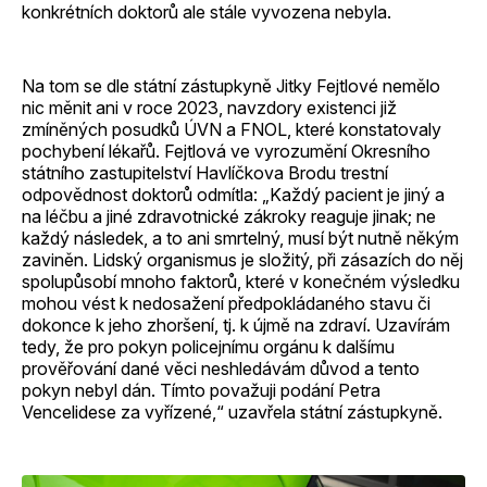
konkrétních doktorů ale stále vyvozena nebyla.
Na tom se dle státní zástupkyně Jitky Fejtlové nemělo
nic měnit ani v roce 2023, navzdory existenci již
zmíněných posudků ÚVN a FNOL, které konstatovaly
pochybení lékařů. Fejtlová ve vyrozumění Okresního
státního zastupitelství Havlíčkova Brodu trestní
odpovědnost doktorů odmítla: „Každý pacient je jiný a
na léčbu a jiné zdravotnické zákroky reaguje jinak; ne
každý následek, a to ani smrtelný, musí být nutně někým
zaviněn. Lidský organismus je složitý, při zásazích do něj
spolupůsobí mnoho faktorů, které v konečném výsledku
mohou vést k nedosažení předpokládaného stavu či
dokonce k jeho zhoršení, tj. k újmě na zdraví. Uzavírám
tedy, že pro pokyn policejnímu orgánu k dalšímu
prověřování dané věci neshledávám důvod a tento
pokyn nebyl dán. Tímto považuji podání Petra
Vencelidese za vyřízené,“ uzavřela státní zástupkyně.