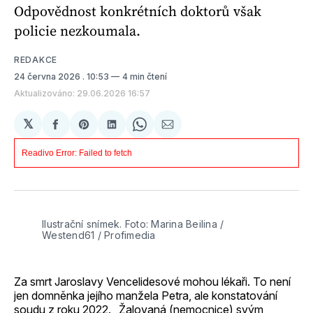
Odpovědnost konkrétních doktorů však
policie nezkoumala.
REDAKCE
24 června 2026
. 10:53
4 min čtení
Aktualizováno: 29.06.2026 16:57
𝕏
Sdílet
Share
Sdílet
Share
Sdílet
na
on
na
on
e-
Facebooku
Pinterest
LinkedIn
WhatsApp
mailem
Ilustrační snímek. Foto: Marina Beilina / 
Westend61 / Profimedia
Za smrt Jaroslavy Vencelidesové mohou lékaři. To není
jen domněnka jejího manžela Petra, ale konstatování
soudu z roku 2022. „Žalovaná (nemocnice) svým