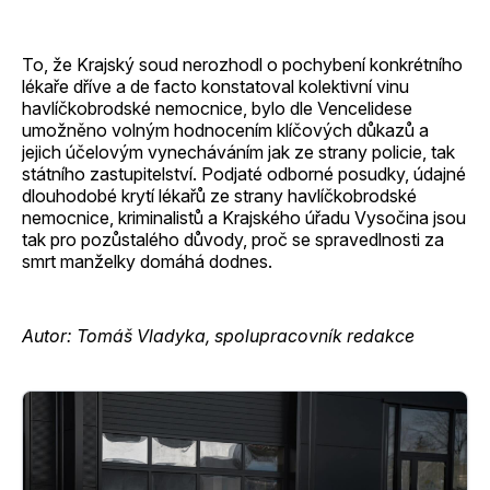
To, že Krajský soud nerozhodl o pochybení konkrétního
lékaře dříve a de facto konstatoval kolektivní vinu
havlíčkobrodské nemocnice, bylo dle Vencelidese
umožněno volným hodnocením klíčových důkazů a
jejich účelovým vynecháváním jak ze strany policie, tak
státního zastupitelství. Podjaté odborné posudky, údajné
dlouhodobé krytí lékařů ze strany havlíčkobrodské
nemocnice, kriminalistů a Krajského úřadu Vysočina jsou
tak pro pozůstalého důvody, proč se spravedlnosti za
smrt manželky domáhá dodnes.
Autor: Tomáš Vladyka, spolupracovník redakce