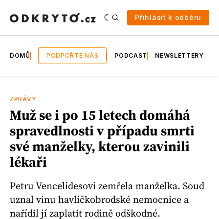
Přihlásit k odběru
DOMŮ
PODPOŘTE NÁS
PODCAST
NEWSLETTERY
E
ZPRÁVY
Muž se i po 15 letech domáhá
spravedlnosti v případu smrti
své manželky, kterou zavinili
lékaři
Petru Vencelidesovi zemřela manželka. Soud
uznal vinu havlíčkobrodské nemocnice a
nařídil jí zaplatit rodině odškodné.