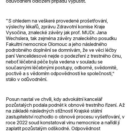
odůvodnění odložení případu vypustit.
"S ohledem na veškeré provedené prošetřování,
výslechy lékařů, zprávu Zdravotní komise Kraje
Vysočina, znalecké závěry jak prof. MUDr. Jana
Wechslera, tak zejména závěry znaleckého posudku
Fakultní nemocnice Olomouc a jeho následného
podrobného doplnění se domnívám, že ve věci léčby
paní Vencelidesové nejde o podezření z trestného činu,
neboť léčebná péče byla vedena v souladu se
současnými léčebnými postupy, odborně, svědomitě,
poctivě a s vědomím odpovědnosti ke společnosti,”
stálo v odůvodnění.
Posun nastal ve chvíli, kdy advokátní kancelář
pozůstalých podala podnět k obnově trestního řízení. Až
na základě následných stížností Krajské státní
zastupitelství rozhodlo o obnově procesu vyšetřování, v
roce 2022 soud konstatoval vinu nemocnice a nařídil jí
zaplatit pozůstalým odškodné. Odpovědnost