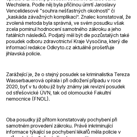
Wechslera. Podle něj byla příčinou úmrtí Jaroslavy
Vencelidesové "souhra nešťastných okolností“ či
„kaskáda závažných komplikací”. Znalec konstatoval, že
zvolená metoda byla správná, ve svém posudku však
zcela pominul hodnocení samotného zákroku a jeho
fatálních následků. Podjatý měl být dle pozůstalých také
posudek odboru zdravotnictví Kraje Vysočina, který dle
informací redakce Odkryto.cz aktuálně prošetřuje
jihlavská policie.
Zarážející je, že o stejný posudek se kriminalistka Tereza
Wasserbauerová opírala i při odložení případu v roce
2020, byť v tu dobu již byly známy jak revizní posudek
od střešovické ÚVN, tak od olomoucké Fakultní
nemocnice (FNOL).
Oba posudky již přitom konstatovaly pochybení při
samotném provedení zákroku. Právě inkriminující
informace týkající se pochybení lékařů měla policie v