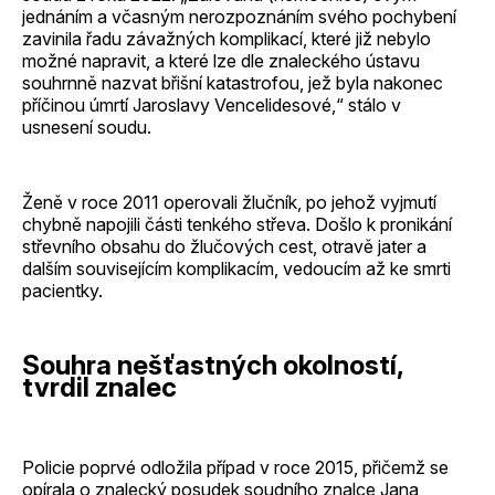
jednáním a včasným nerozpoznáním svého pochybení
zavinila řadu závažných komplikací, které již nebylo
možné napravit, a které lze dle znaleckého ústavu
souhrnně nazvat břišní katastrofou, jež byla nakonec
příčinou úmrtí Jaroslavy Vencelidesové,“ stálo v
usnesení soudu.
Ženě v roce 2011 operovali žlučník, po jehož vyjmutí
chybně napojili části tenkého střeva. Došlo k pronikání
střevního obsahu do žlučových cest, otravě jater a
dalším souvisejícím komplikacím, vedoucím až ke smrti
pacientky.
Souhra nešťastných okolností,
tvrdil znalec
Policie poprvé odložila případ v roce 2015, přičemž se
opírala o znalecký posudek soudního znalce Jana