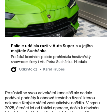
Policie udělala razii v Auta Super a u jejího
majitele Suchánka
Pražská kriminální policie prohledala hostivařský
showroom firmy i vilu Petra Suchánka. Hledala
hotovost i nástroje určené k padělání dokladů a také
Odkryto.cz
Karel Hrubeš
počítače, žádné však nenašla.
Pozůstalí se svou advokátní kanceláří ale nadále
podávali podněty k obnově trestního řízení, kterou
nakonec Krajské státní zastupitelství nařídilo. V srpnu
2025, čtrnáct let od fatální operace, došlo k obvinění