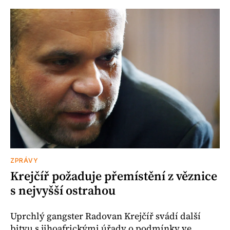
ZPRÁVY
Krejčíř požaduje přemístění z věznice
s nejvyšší ostrahou
Uprchlý gangster Radovan Krejčíř svádí další
bitvu s jihoafrickými úřady o podmínky ve