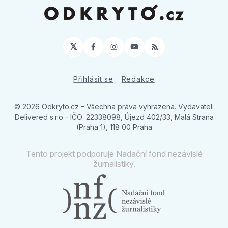
𝕏
Facebook
Instagram
YouTube
RSS
Přihlásit se
Redakce
© 2026 Odkryto.cz
– Všechna práva vyhrazena. Vydavatel:
Delivered s.r.o - IČO: 22338098, Újezd 402/33, Malá Strana
(Praha 1), 118 00 Praha
Tento projekt podporuje Nadační fond nezávislé
žurnalistiky.