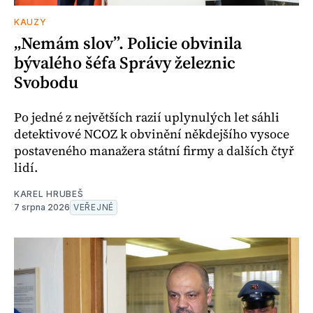
KAUZY
„Nemám slov”. Policie obvinila
bývalého šéfa Správy železnic
Svobodu
Po jedné z největších razií uplynulých let sáhli
detektivové NCOZ k obvinění někdejšího vysoce
postaveného manažera státní firmy a dalších čtyř
lidí.
KAREL HRUBEŠ
7 srpna 2026
VEŘEJNÉ