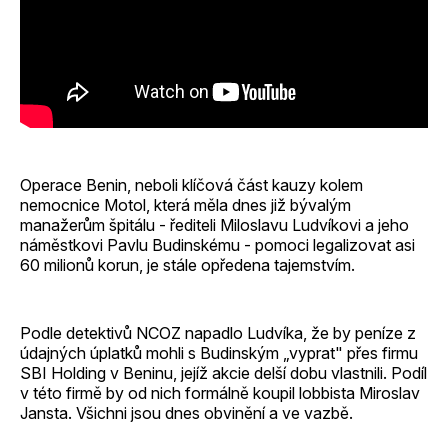
Operace Benin, neboli klíčová část kauzy kolem
nemocnice Motol, která měla dnes již bývalým
manažerům špitálu - řediteli Miloslavu Ludvíkovi a jeho
náměstkovi Pavlu Budinskému - pomoci legalizovat asi
60 milionů korun, je stále opředena tajemstvím.
Podle detektivů NCOZ napadlo Ludvíka, že by peníze z
údajných úplatků mohli s Budinským „vyprat" přes firmu
SBI Holding v Beninu, jejíž akcie delší dobu vlastnili. Podíl
v této firmě by od nich formálně koupil lobbista Miroslav
Jansta. Všichni jsou dnes obvinění a ve vazbě.