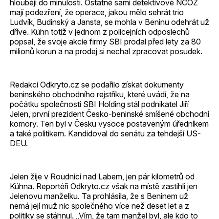
hlouběji do minulosti. Ostatně sami detektivové NCOZ
mají podezření, že operace, jakou mělo sehrát trio
Ludvík, Budinský a Jansta, se mohla v Beninu odehrát už
dříve. Kühn totiž v jednom z policejních odposlechů
popsal, že svoje akcie firmy SBI prodal před lety za 80
milionů korun a na prodej si nechal zpracovat posudek.
Redakci Odkryto.cz se podařilo získat dokumenty
beninského obchodního rejstříku, které uvádí, že na
počátku společnosti SBI Holding stál podnikatel Jiří
Jelen, první prezident Česko-beninské smíšené obchodní
komory. Ten byl v Česku vysoce postaveným úředníkem
a také politikem. Kandidoval do senátu za tehdejší US-
DEU.
Jelen žije v Roudnici nad Labem, jen pár kilometrů od
Kühna. Reportéři Odkryto.cz však na místě zastihli jen
Jelenovu manželku. Ta prohlásila, že s Beninem už
nemá její muž nic společného více než deset let a z
politiky se stáhnul. „Vím, že tam manžel byl, ale kdo to