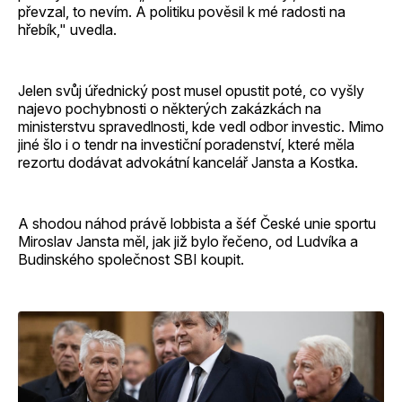
převzal, to nevím. A politiku pověsil k mé radosti na
hřebík," uvedla.
Jelen svůj úřednický post musel opustit poté, co vyšly
najevo pochybnosti o některých zakázkách na
ministerstvu spravedlnosti, kde vedl odbor investic. Mimo
jiné šlo i o tendr na investiční poradenství, které měla
rezortu dodávat advokátní kancelář Jansta a Kostka.
A shodou náhod právě lobbista a šéf České unie sportu
Miroslav Jansta měl, jak již bylo řečeno, od Ludvíka a
Budinského společnost SBI koupit.