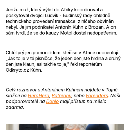
Jenže muž, který výlet do Afriky koordinoval a
poskytoval dvojici Ludvík - Budinský rady ohledně
technického provedení transakce, z ničeho obviněn
nebyl. Je jím podnikatel Antonín Kühn z Brozan. A on
sám tvrdí, že se do kauzy Motol dostal nedopatřením.
Chtěl prý jen pomoci lidem, kteří se v Africe neorientují.
„Jak to je v té písničce, že jeden den jste hrdina a druhý
den jste klaun, asi takhle to je," řekl reportérům
Odkryto.cz Kühn.
Celý rozhovor s Antonínem Kühnem najdete v Tajné
složce na
HeroHero
,
Patreonu
, nebo
Forendors
. Naši
podporovatelé na
Donio
mají přístup na měsíc
zdarma.