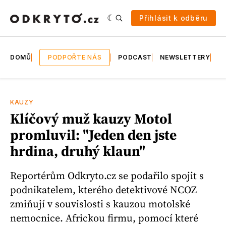
Přihlásit k odběru
DOMŮ
PODPOŘTE NÁS
PODCAST
NEWSLETTERY
E
KAUZY
Klíčový muž kauzy Motol
promluvil: "Jeden den jste
hrdina, druhý klaun"
Reportérům Odkryto.cz se podařilo spojit s
podnikatelem, kterého detektivové NCOZ
zmiňují v souvislosti s kauzou motolské
nemocnice. Africkou firmu, pomocí které