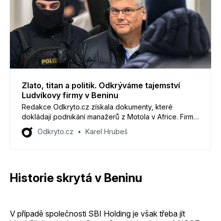
Zlato, titan a politik. Odkrýváme tajemství
Ludvíkovy firmy v Beninu
Redakce Odkryto.cz získala dokumenty, které
dokládají podnikání manažerů z Motola v Africe. Firmu,
již ovládli v Beninu, dříve podle tamního obchodního
Odkryto.cz
Karel Hrubeš
rejstříku spoluvlastnil vysoce postavený regionální
politik z Česka.
Historie skrytá v Beninu
V případě společnosti SBI Holding je však třeba jít