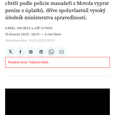
chtěli podle policie manažeři z Motola vyprat
peníze z úplatků, dříve spoluvlastnil vysoký
úředník ministerstva spravedlnosti.
KAREL HRUBEŠ
a
JIŘÍ HYNEK
10 března 2025
. 06:01
3 min čtení
Aktualizováno: 10.03.2025 06:01
𝕏
Sdílet
Share
Sdílet
Share
Sdílet
na
on
na
on
e-
Facebooku
Pinterest
LinkedIn
WhatsApp
mailem