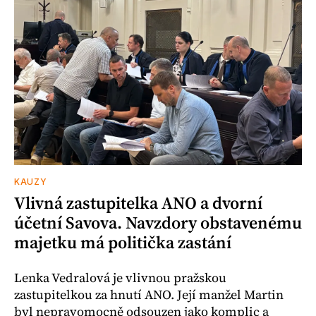
KAUZY
Vlivná zastupitelka ANO a dvorní
účetní Savova. Navzdory obstavenému
majetku má politička zastání
Lenka Vedralová je vlivnou pražskou
zastupitelkou za hnutí ANO. Její manžel Martin
byl nepravomocně odsouzen jako komplic a