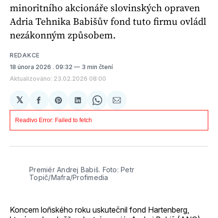
minoritního akcionáře slovinských opraven
Adria Tehnika Babišův fond tuto firmu ovládl
nezákonným způsobem.
REDAKCE
18 února 2026
. 09:32
3 min čtení
Aktualizováno: 23.02.2026 08:00
𝕏
Sdílet
Share
Sdílet
Share
Sdílet
na
on
na
on
e-
Facebooku
Pinterest
LinkedIn
WhatsApp
mailem
Premiér Andrej Babiš. Foto: Petr 
Topič/Mafra/Profimedia
Koncem loňského roku uskutečnil fond Hartenberg,