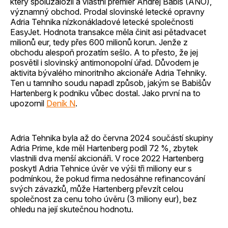
který spoluzaložil a vlastní premiér Andrej Babiš (ANO),
významný obchod. Prodal slovinské letecké opravny
Adria Tehnika nízkonákladové letecké společnosti
EasyJet. Hodnota transakce měla činit asi pětadvacet
milionů eur, tedy přes 600 milionů korun. Jenže z
obchodu alespoň prozatím sešlo. A to přesto, že jej
posvětil i slovinský antimonopolní úřad. Důvodem je
aktivita bývalého minoritního akcionáře Adria Tehniky.
Ten u tamního soudu napadl způsob, jakým se Babišův
Hartenberg k podniku vůbec dostal. Jako první na to
upozornil
Deník N
.
Adria Tehnika byla až do června 2024 součástí skupiny
Adria Prime, kde měl Hartenberg podíl 72 %, zbytek
vlastnili dva menší akcionáři. V roce 2022 Hartenberg
poskytl Adria Tehnice úvěr ve výši tři miliony eur s
podmínkou, že pokud firma nedosáhne refinancování
svých závazků, může Hartenberg převzít celou
společnost za cenu toho úvěru (3 miliony eur), bez
ohledu na její skutečnou hodnotu.