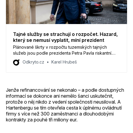
Tajné služby se strachují o rozpočet. Hazard,
který se nemusí vyplatit, míní prezident
Plánované škrty v rozpočtu tuzemských tajných
služeb jsou podle prezidenta Petra Pavla riskantní.
Insideři varují, že by takový krok mohl ohrozit mimo
Odkryto.cz
Karel Hrubeš
jiné jejich personální stabilitu.
Jenže refinancování se nekonalo – a podle dostupných
informací se dokonce ani nemělo šanci uskutečnit,
protože o něj nikdo z vedení společnosti neusiloval. A
Hartenbergu se tím otevřela cesta k úplnému ovládnutí
firmy s více než 300 zaměstnanci a dlouhodobými
kontrakty za pouhé tři miliony eur.