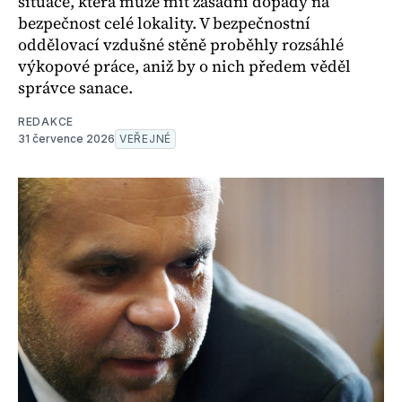
situace, která může mít zásadní dopady na
bezpečnost celé lokality. V bezpečnostní
oddělovací vzdušné stěně proběhly rozsáhlé
výkopové práce, aniž by o nich předem věděl
správce sanace.
REDAKCE
31 července 2026
VEŘEJNÉ