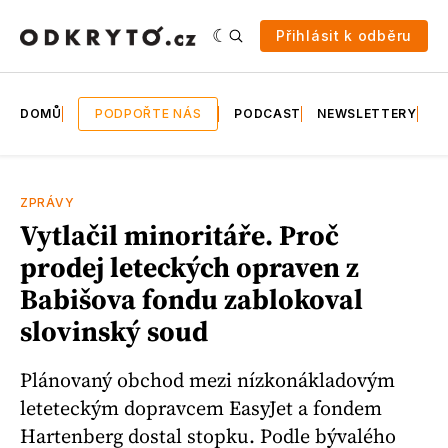
Přihlásit k odběru
DOMŮ
PODPOŘTE NÁS
PODCAST
NEWSLETTERY
E
ZPRÁVY
Vytlačil minoritáře. Proč
prodej leteckých opraven z
Babišova fondu zablokoval
slovinský soud
Plánovaný obchod mezi nízkonákladovým
leteteckým dopravcem EasyJet a fondem
Hartenberg dostal stopku. Podle bývalého