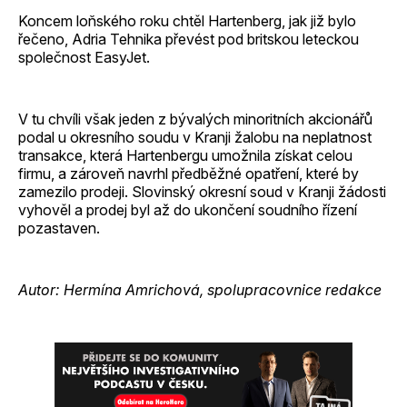
Koncem loňského roku chtěl Hartenberg, jak již bylo
řečeno, Adria Tehnika převést pod britskou leteckou
společnost EasyJet.
V tu chvíli však jeden z bývalých minoritních akcionářů
podal u okresního soudu v Kranji žalobu na neplatnost
transakce, která Hartenbergu umožnila získat celou
firmu, a zároveň navrhl předběžné opatření, které by
zamezilo prodeji. Slovinský okresní soud v Kranji žádosti
vyhověl a prodej byl až do ukončení soudního řízení
pozastaven.
Autor: Hermína Amrichová, spolupracovnice redakce