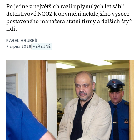
Po jedné z největších razií uplynulých let sáhli
detektivové NCOZ k obvinění někdejšího vysoce
postaveného manažera státní firmy a dalších čtyř
lidí.
KAREL HRUBEŠ
7 srpna 2026
VEŘEJNÉ