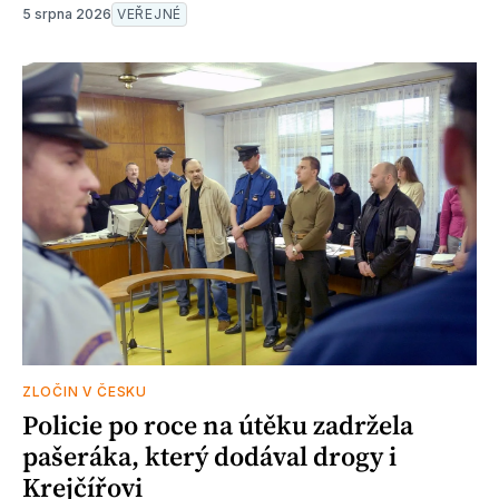
5 srpna 2026
VEŘEJNÉ
ZLOČIN V ČESKU
Policie po roce na útěku zadržela
pašeráka, který dodával drogy i
Krejčířovi