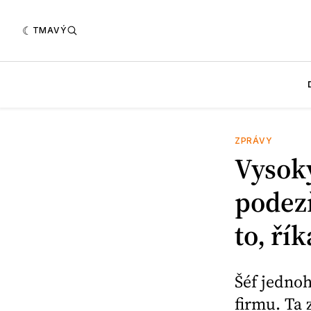
TMAVÝ
ZPRÁVY
Vysok
podezř
to, ří
Šéf jedno
firmu. Ta 