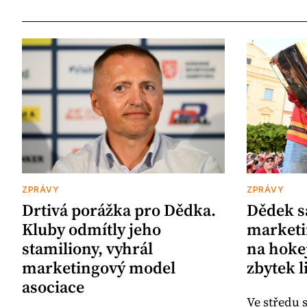
ZPRÁVY
ZPRÁVY
Drtivá porážka pro Dědka.
Dědek s
Kluby odmítly jeho
marketi
stamiliony, vyhrál
na hokej
marketingový model
zbytek l
asociace
Ve středu 