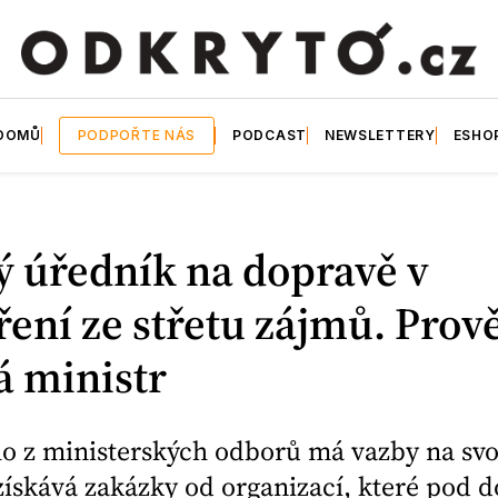
DOMŮ
PODPOŘTE NÁS
PODCAST
NEWSLETTERY
ESHO
ý úředník na dopravě v
ení ze střetu zájmů. Prov
ká ministr
ho z ministerských odborů má vazby na sv
získává zakázky od organizací, které pod 