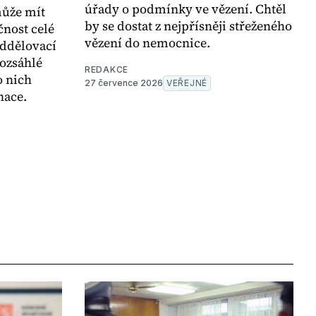
úřady o podmínky ve vězení. Chtěl
může mít
by se dostat z nejpřísněji střeženého
nost celé
vězení do nemocnice.
oddělovací
ozsáhlé
REDAKCE
o nich
27 července 2026
VEŘEJNÉ
nace.