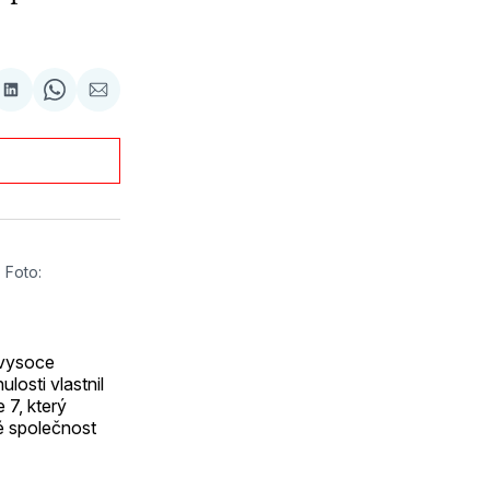
are
Sdílet
Share
Sdílet
na
on
e-
oku
terest
LinkedIn
WhatsApp
mailem
Foto: 
 vysoce
osti vlastnil
 7, který
né společnost