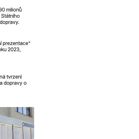
90 milionů
ě Státního
 dopravy.
ní prezentace”
roku 2023,
ná tvrzení
va dopravy o