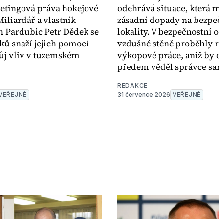
etingová práva hokejové
odehrává situace, která 
Miliardář a vlastník
zásadní dopady na bezpeč
 Pardubic Petr Dědek se
lokality. V bezpečnostní 
iků snaží jejich pomocí
vzdušné stěně proběhly r
ůj vliv v tuzemském
výkopové práce, aniž by 
předem věděl správce sa
REDAKCE
VEŘEJNÉ
31 července 2026
VEŘEJNÉ