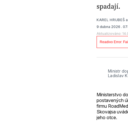
spadají.
KAREL HRUBEŠ
9 dubna 2026
. 07
Aktualizováno: 14.
Ministr d
Ladislav 
Ministerstvo d
postavených úř
firmu RoadMedia
Skovajsa uváděl
jeho otce.