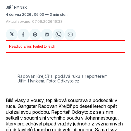
JIŘÍ HYNEK
4 června 2026
. 06:00
3 min čtení
Aktualizováno: 07.06.2026 16:33
𝕏
Sdílet
Share
Sdílet
Share
Sdílet
na
on
na
on
e-
Facebooku
Pinterest
LinkedIn
WhatsApp
mailem
Radovan Krejčíř si podává ruku s reportérem 
Jiřím Hynkem. Foto: Odkryto.cz
Bílé vlasy a vousy, tepláková souprava a podsedák v
ruce. Gangster Radovan Krejčíř po deseti letech opět
ukázal svou podobu. Reportéři Odkryto.cz se s ním
setkali v soudní síni vrchního soudu v Johannesburgu,
který projednával případ vraždy jednoho z významných
představitelů tamního podsvětí Libanonce Sama Issy.