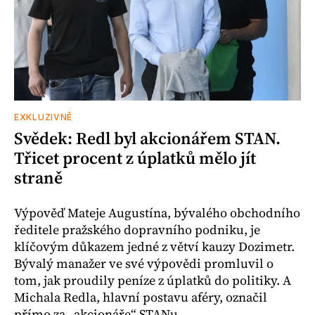
EXKLUZIVNĚ
Svědek: Redl byl akcionářem STAN.
Třicet procent z úplatků mělo jít
straně
Výpověď Mateje Augustína, bývalého obchodního
ředitele pražského dopravního podniku, je
klíčovým důkazem jedné z větví kauzy Dozimetr.
Bývalý manažer ve své výpovědi promluvil o
tom, jak proudily peníze z úplatků do politiky. A
Michala Redla, hlavní postavu aféry, označil
přímo za „akcionáře“ STANu.