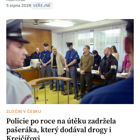
5 srpna 2026
VEŘEJNÉ
ZLOČIN V ČESKU
Policie po roce na útěku zadržela
pašeráka, který dodával drogy i
Krejčířovi