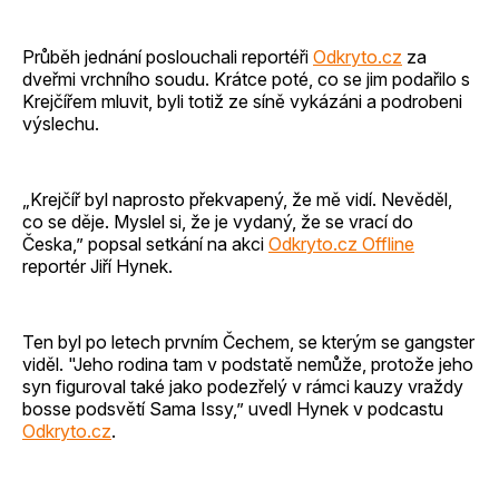
Průběh jednání poslouchali reportéři
Odkryto.cz
za
dveřmi vrchního soudu. Krátce poté, co se jim podařilo s
Krejčířem mluvit, byli totiž ze síně vykázáni a podrobeni
výslechu.
„Krejčíř byl naprosto překvapený, že mě vidí. Nevěděl,
co se děje. Myslel si, že je vydaný, že se vrací do
Česka,” popsal setkání na akci
Odkryto.cz Offline
reportér Jiří Hynek.
Ten byl po letech prvním Čechem, se kterým se gangster
viděl. "Jeho rodina tam v podstatě nemůže, protože jeho
syn figuroval také jako podezřelý v rámci kauzy vraždy
bosse podsvětí Sama Issy,” uvedl Hynek v podcastu
Odkryto.cz
.