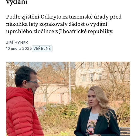
vydání
Podle zjištění Odkryto.cz tuzemské úřady před
několika lety zopakovaly žádost o vydání
uprchlého zločince z Jihoafrické republiky.
JIŘÍ HYNEK
10 února 2025
VEŘEJNÉ