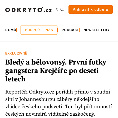
Přihlásit k odběru
DOMŮ
PODPOŘTE NÁS
PODCAST
NEWSLETTERY
E
EXKLUZIVNĚ
Bledý a bělovousý. První fotky
gangstera Krejčíře po deseti
letech
Reportéři Odkryto.cz pořídili přímo v soudní
síni v Johannesburgu záběry někdejšího
vládce českého podsvětí. Ten byl přítomností
českých novinářů viditelně zaskočený.