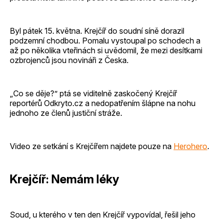
Byl pátek 15. května. Krejčíř do soudní síně dorazil
podzemní chodbou. Pomalu vystoupal po schodech a
až po několika vteřinách si uvědomil, že mezi desítkami
ozbrojenců jsou novináři z Česka.
„Co se děje?” ptá se viditelně zaskočený Krejčíř
reportérů Odkryto.cz a nedopatřením šlápne na nohu
jednoho ze členů justiční stráže.
Video ze setkání s Krejčířem najdete pouze na
Herohero
.
Krejčíř: Nemám léky
Soud, u kterého v ten den Krejčíř vypovídal, řešil jeho