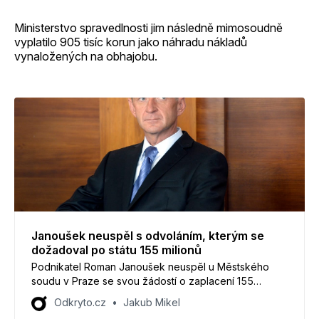
Ministerstvo spravedlnosti jim následně mimosoudně
vyplatilo 905 tisíc korun jako náhradu nákladů
vynaložených na obhajobu.
Janoušek neuspěl s odvoláním, kterým se
dožadoval po státu 155 milionů
Podnikatel Roman Janoušek neuspěl u Městského
soudu v Praze se svou žádostí o zaplacení 155
milionů korun. Janoušek chtěl po státu nahradit
Odkryto.cz
Jakub Mikel
údajnou škodu, která mu měla vzniknout, když mu