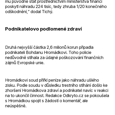
mu původně stát prostřednictvím ministerstva financí
poskytl náhradu 224 tisíc, tedy zhruba 1/20 konečného
odškodnění,“ dodal Tichý.
Podnikatelovo podlomené zdraví
Druhá nejvyšší částka 2,6 milionů korun připadla
podnikateli Bohdanu Hromádkovi. Toho policie
nedůvodně stíhala za údajné poškozování finančních
zájmů Evropské unie.
Hromádkovi soud přiřkl peníze jako náhradu ušlého
zisku. Podle soudu v důsledku trestního stíhání došlo ke
zhoršení Hromádkova zdraví a podnikatel navíc v reakci
na to ukončil činnost. Redakce Odkryto.cz se pokoušela
s Hromádkou spojit s žádostí o komentář, ale
neúspěšně.