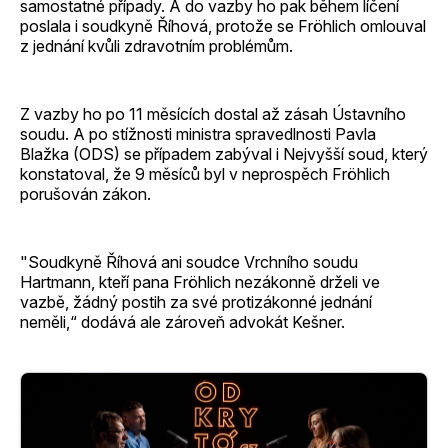
samostatné případy. A do vazby ho pak během líčení
poslala i soudkyně Říhová, protože se Fröhlich omlouval
z jednání kvůli zdravotním problémům.
Z vazby ho po 11 měsících dostal až zásah Ústavního
soudu. A po stížnosti ministra spravedlnosti Pavla
Blažka (ODS) se případem zabýval i Nejvyšší soud, který
konstatoval, že 9 měsíců byl v neprospěch Fröhlich
porušován zákon.
"Soudkyně Říhová ani soudce Vrchního soudu
Hartmann, kteří pana Fröhlich nezákonně drželi ve
vazbě, žádný postih za své protizákonné jednání
neměli,“ dodává ale zároveň advokát Kešner.