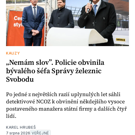
KAUZY
„Nemám slov”. Policie obvinila
bývalého šéfa Správy železnic
Svobodu
Po jedné z největších razií uplynulých let sáhli
detektivové NCOZ k obvinění někdejšího vysoce
postaveného manažera státní firmy a dalších čtyř
lidí.
KAREL HRUBEŠ
7 srpna 2026
VEŘEJNÉ