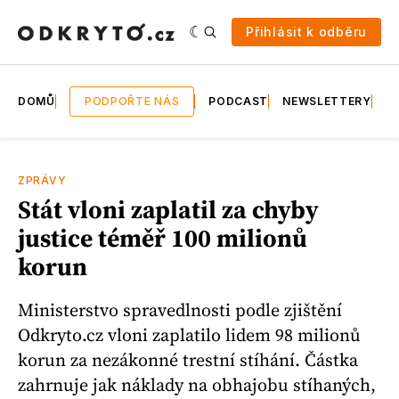
Přihlásit k odběru
DOMŮ
PODPOŘTE NÁS
PODCAST
NEWSLETTERY
E
ZPRÁVY
Stát vloni zaplatil za chyby
justice téměř 100 milionů
korun
Ministerstvo spravedlnosti podle zjištění
Odkryto.cz vloni zaplatilo lidem 98 milionů
korun za nezákonné trestní stíhání. Částka
zahrnuje jak náklady na obhajobu stíhaných,