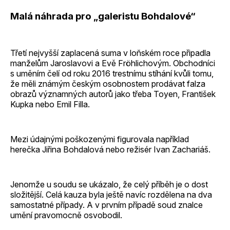
Malá náhrada pro „galeristu Bohdalové“
Třetí nejvyšší zaplacená suma v loňském roce připadla
manželům Jaroslavovi a Evě Fröhlichovým. Obchodníci
s uměním čelí od roku 2016 trestnímu stíhání kvůli tomu,
že měli známým českým osobnostem prodávat falza
obrazů významných autorů jako třeba Toyen, František
Kupka nebo Emil Filla.
Mezi údajnými poškozenými figurovala například
herečka Jiřina Bohdalová nebo režisér Ivan Zachariáš.
Jenomže u soudu se ukázalo, že celý příběh je o dost
složitější. Celá kauza byla ještě navíc rozdělena na dva
samostatné případy. A v prvním případě soud znalce
umění pravomocně osvobodil.