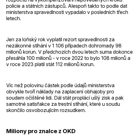
policie a státních zástupců. Alespoň takto to podle dat
ministerstva spravedlnosti vypadalo v posledních třech
letech.
Jen za loňský rok vyplatil rezort spravedlnosti za
nezákonné stíhání v 1 106 případech dohromady 98
milionů korun. V předchozích dvou letech suma dokonce
přesáhla 100 milionů - v roce 2022 to bylo 108 milionů a
v roce 2023 platil stát 112 milionů korun.
Víc než polovinu částek podle údajů ministerstva
obvykle tvoří náklady na zaplacení obhajoby pro
soudem očištěné lidi. Dál stát proplácí ušlý zisk a pak
samotné satisfakce za trestní stíhání, které u soudu
skončilo osvobozujícím rozsudkem.
Miliony pro znalce z OKD