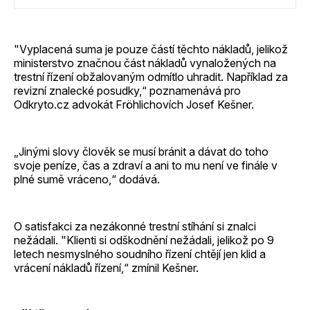
policie zabavila na deset let peníze a on je nemohl
investovat.
"Vyplacená suma je pouze částí těchto nákladů, jelikož
ministerstvo značnou část nákladů vynaložených na
trestní řízení obžalovaným odmítlo uhradit. Například za
revizní znalecké posudky,“ poznamenává pro
Odkryto.cz advokát Fröhlichovích Josef Kešner.
„Jinými slovy člověk se musí bránit a dávat do toho
svoje peníze, čas a zdraví a ani to mu není ve finále v
plné sumě vráceno,“ dodává.
O satisfakci za nezákonné trestní stíhání si znalci
nežádali. "Klienti si odškodnění nežádali, jelikož po 9
letech nesmyslného soudního řízení chtějí jen klid a
vrácení nákladů řízení,“ zmínil Kešner.