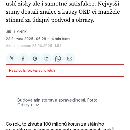
ušlé zisky ale i samotné satisfakce. Nejvyšší
sumy dostali znalec z kauzy OKD či manželé
stíhaní za údajný podvod s obrazy.
JIŘÍ HYNEK
23 června 2025
. 06:28
4 min čtení
Aktualizováno: 25.06.2025 11:54
𝕏
Sdílet
Share
Sdílet
Share
Sdílet
na
on
na
on
e-
Facebooku
Pinterest
LinkedIn
WhatsApp
mailem
Budova ministerstva spravedlnosti. Foto: 
Odkryto.cz
Co rok, to zhruba 100 milionů korun ze státního
rozpočtu na vykompenzování nepovedených kroků