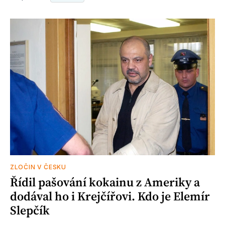
ZLOČIN V ČESKU
Řídil pašování kokainu z Ameriky a
dodával ho i Krejčířovi. Kdo je Elemír
Slepčík