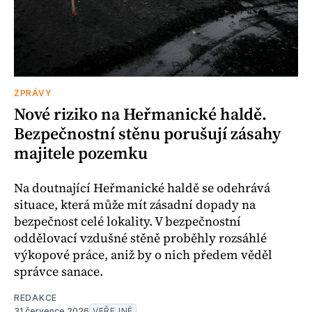
ZPRÁVY
Nové riziko na Heřmanické haldě.
Bezpečnostní stěnu porušují zásahy
majitele pozemku
Na doutnající Heřmanické haldě se odehrává
situace, která může mít zásadní dopady na
bezpečnost celé lokality. V bezpečnostní
oddělovací vzdušné stěně proběhly rozsáhlé
výkopové práce, aniž by o nich předem věděl
správce sanace.
REDAKCE
31 července 2026
VEŘEJNÉ