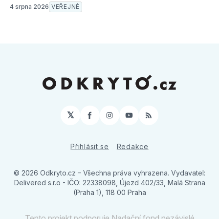
4 srpna 2026
VEŘEJNÉ
𝕏
Facebook
Instagram
YouTube
RSS
Přihlásit se
Redakce
© 2026 Odkryto.cz
– Všechna práva vyhrazena. Vydavatel:
Delivered s.r.o - IČO: 22338098, Újezd 402/33, Malá Strana
(Praha 1), 118 00 Praha
Tento projekt podporuje Nadační fond nezávislé