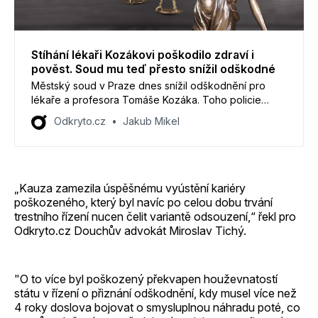
Stíhání lékaři Kozákovi poškodilo zdraví i
pověst. Soud mu teď přesto snížil odškodné
Městský soud v Praze dnes snížil odškodnění pro
lékaře a profesora Tomáše Kozáka. Toho policie
nezákonně stíhala v takzvané kauze Chambon spolu s
Odkryto.cz
Jakub Mikel
podnikatelem Romanem Janouškem. Oproti 700
tisícům korun, které mu přiřkl soud původně, má podle
nového verdiktu od státu Kozák dostat 500 tisíc
korun.
„Kauza zamezila úspěšnému vyústění kariéry
poškozeného, který byl navíc po celou dobu trvání
trestního řízení nucen čelit variantě odsouzení,“ řekl pro
Odkryto.cz Douchův advokát Miroslav Tichý.
"O to více byl poškozený překvapen houževnatostí
státu v řízení o přiznání odškodnění, kdy musel více než
4 roky doslova bojovat o smysluplnou náhradu poté, co