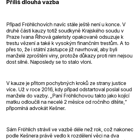
Příliš dlouhá vazba
Případ Fröhlichovích navíc stále ještě není u konce. V
druhé části kauzy totiž soudkyně Krajského soudu v
Praze Ivana Říhová galeristy opakovaně odsuzuje k
trestu vězení a také k vysokým finančním trestům. A to
přes to, že i státní zástupce již navrhoval, aby byli
manželé zproštěni viny, protože důkazy proti nim nejsou
dost silné. Naposledy se to stalo vloni.
V kauze je přitom pochybných kroků ze strany justice
více. Už v roce 2016, kdy případ odstartoval poslal soud
manžele do vazby. „Paní Fröhlichovou takto jako kojící
matku odloučili na necelé 2 měsíce od ročního dítěte,“
připomíná advokát Kešner.
Sám Fröhlich strávil ve vazbě déle než rok, což nakonec
podle Kešnera právě vedlo k rozdělení věci na dva