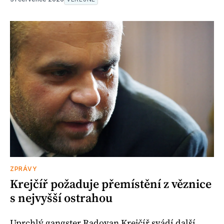
ZPRÁVY
Krejčíř požaduje přemístění z věznice
s nejvyšší ostrahou
Uprchlý gangster Radovan Krejčíř svádí další