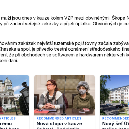
í muži jsou dnes v kauze kolem VZP mezi obviněnými. Škopa 
 při zadání veřejné zakázky a přijetí úplatku. Obviněných je ce
ivňováním zakázek největší tuzemské pojišťovny začala zabýv
Chasáka a spol. je přivedlo trestní oznámení středočeského fin
ení, že při obchodech se softwarem a hardwarem některých k
ení daní.