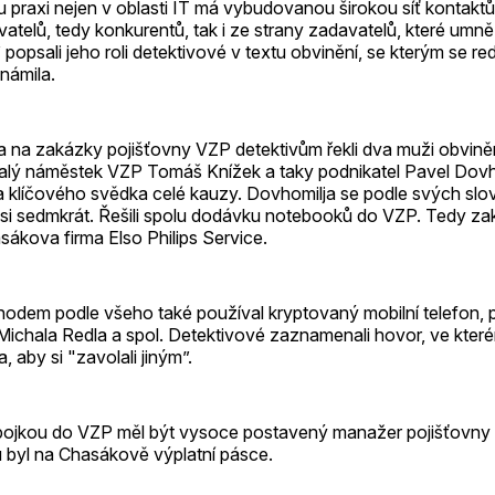
 praxi nejen v oblasti IT má vybudovanou širokou síť kontaktů 
atelů, tedy konkurentů, tak i ze strany zadavatelů, které umn
 popsali jeho roli detektivové v textu obvinění, se kterým se r
námila.
a na zakázky pojišťovny VZP detektivům řekli dva muži obvině
alý náměstek VZP Tomáš Knížek a taky podnikatel Pavel Dovhom
klíčového svědka celé kauzy. Dovhomilja se podle svých sl
 asi sedmkrát. Řešili spolu dodávku notebooků do VZP. Tedy za
sákova firma Elso Philips Service.
dem podle všeho také používal kryptovaný mobilní telefon, 
Michala Redla a spol. Detektivové zaznamenali hovor, ve kte
 aby si "zavolali jiným”.
ojkou do VZP měl být vysoce postavený manažer pojišťovny
ů byl na Chasákově výplatní pásce.