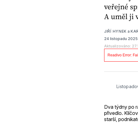
veřejné sp
A uměl ji 
JIŘÍ HYNEK
a
KA
24 listopadu 202
Aktualizováno: 27
Listopado
Dva týdny po r
přivedlo. Klíč
starší, podnikat