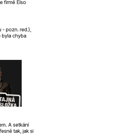
 firmě Elso
- pozn. red.),
e byla chyba
m. A setkání
sně tak, jak si