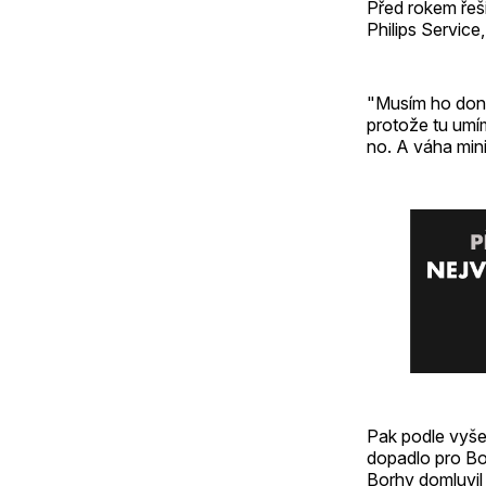
Před rokem řeš
Philips Servic
"Musím ho donut
protože tu umí
no. A váha minim
Pak podle vyše
dopadlo pro Bo
Borhy domluvil