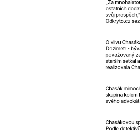
„Za mnohaletou
ostatních dodav
svůj prospěch,”
Odkryto.cz sez
O vlivu Chasák
Dozimetr - býv
považovaný za 
starším setkal
realizovala Cha
Chasák mimocho
skupina kolem 
svého advokáta,
Chasákovou sp
Podle detektiv