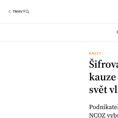
TMAVÝ
KAUZY
Šifrov
kauze 
svět v
Podnikatel
NCOZ vybu