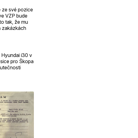
e ze své pozice
 ve VZP bude
to tak, že mu
h zakázkách
ě Hyundai i30 v
a sice pro Škopa
kutečnosti