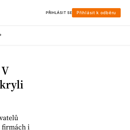
Přihlásit k odběru
PŘIHLÁSIT SE
P
 V
kryli
vatelů
 firmách i