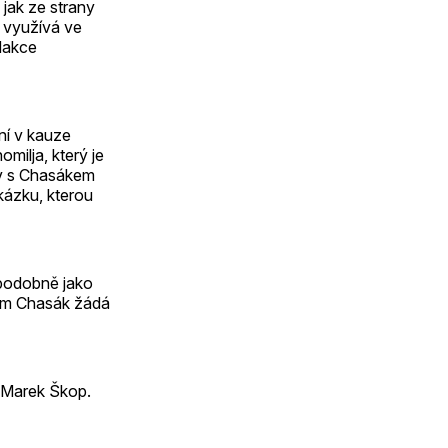
jak ze strany
ě využívá ve
edakce
ní v kauze
ilja, který je
ov s Chasákem
kázku, kterou
podobně jako
rém Chasák žádá
 Marek Škop.