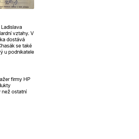
 Ladislava
ardní vztahy. V
sáka dostává
Chasák se také
ý u podnikatele
nažer firmy HP
dukty
 než ostatní