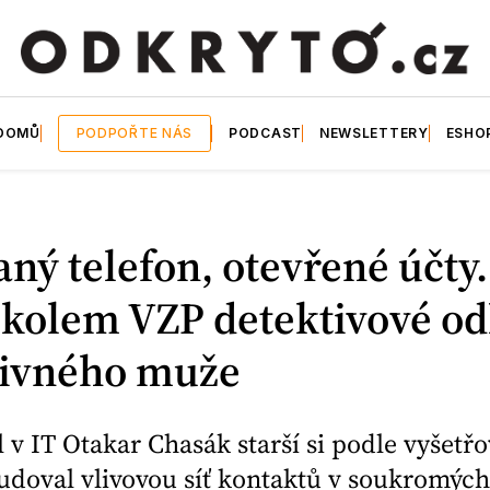
DOMŮ
PODPOŘTE NÁS
PODCAST
NEWSLETTERY
ESHO
aný telefon, otevřené účty.
kolem VZP detektivové od
livného muže
 v IT Otakar Chasák starší si podle vyšetřo
doval vlivovou síť kontaktů v soukromých