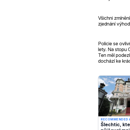
Všichni zmíněn
zjednání výhody
Policie se ovl
lety. Na stopu 
Ten měl podezř
dochází ke krác