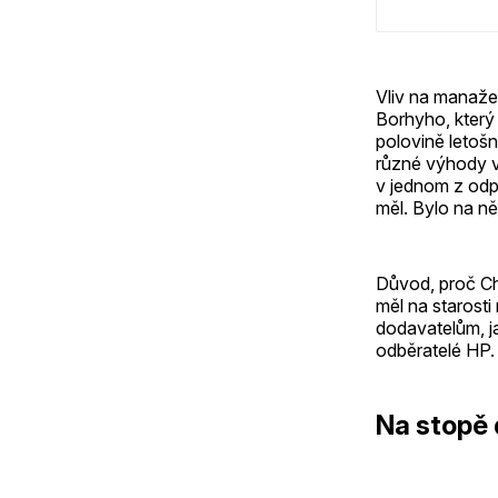
Vliv na manaže
Borhyho, který
polovině letošn
různé výhody v
v jednom z odp
měl. Bylo na ně
Důvod, proč Ch
měl na starosti
dodavatelům, j
odběratelé HP.
Na stopě