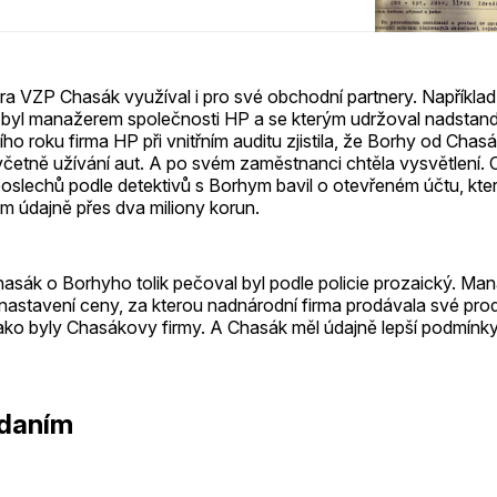
ra VZP Chasák využíval i pro své obchodní partnery. Například
 byl manažerem společnosti HP a se kterým udržoval nadstand
ího roku firma HP při vnitřním auditu zjistila, že Borhy od Cha
četně užívání aut. A po svém zaměstnanci chtěla vysvětlení. 
oslechů podle detektivů s Borhym bavil o otevřeném účtu, kter
m údajně přes dva miliony korun.
asák o Borhyho tolik pečoval byl podle policie prozaický. Ma
 nastavení ceny, za kterou nadnárodní firma prodávala své pro
ako byly Chasákovy firmy. A Chasák měl údajně lepší podmínky
 daním