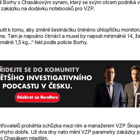
il Borhy s Chasákovým synem, který se svým otcem podniká ve
e, zakázku na dodávku notebooků pro VZP.
it k tomu, aby změnil šestnáctku (míněno úhlopříčku monitoru 
me. Tam je napsáno čtrnáct a musel by napsat minimálně 14, ž
álně 1,5 kg...” řekl podle policie Borhy.
třovatelů proběhla schůzka mezi ním a manažerem VZP Škope
rhyho dobře. Už dva dny nato mění VZP parametry zakázky pře
 s Chasákem mladším.