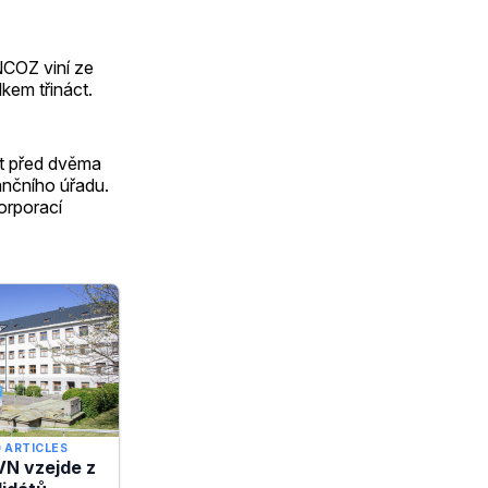
NCOZ viní ze
lkem třináct.
at před dvěma
ančního úřadu.
orporací