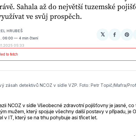
rávě. Sahala až do největší tuzemské pojiš
využívat ve svůj prospěch.
REL HRUBEŠ
𝕏
Sdílet
Sh
5
. 06:00
4 min čtení
na
on
.11.2025 05:33
Facebo
Pin
vý zásah detektivů NCOZ v sídle VZP. Foto: Petr Topič/Mafra/Pro
azii NCOZ v sídle Všeobecné zdravotní pojišťovny je jasné, co 
ovým mužem, který spojuje všechny další postavy v případu, je 
el v IT, který se na trhu pohybuje asi třicet let.