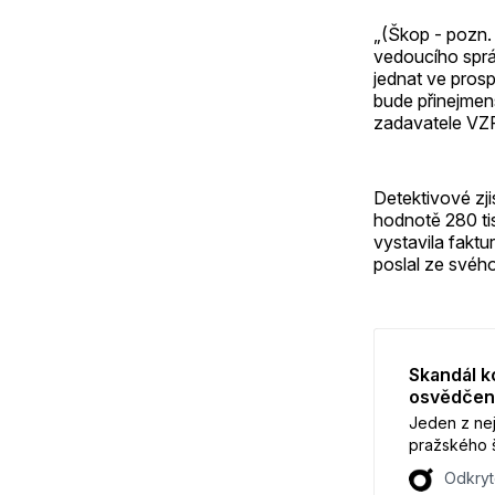
„(Škop - pozn. 
vedoucího sprá
jednat ve pros
bude přinejmen
zadavatele VZP,
Detektivové zji
hodnotě 280 tis
vystavila faktu
poslal ze svéh
Skandál 
osvědčení
Jeden z ne
pražského š
nemocnice 
Odkryt
odhalení, ž