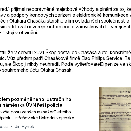
red.) přijímal neoprávněné majetkové výhody a plnění za to, ž
vy a podpory koncových zařízení a elektronické komunikace
pěch Otakara Chasáka staršího a jím ovládaných společností a 
ším sdělovat neveřejné informace o zamýšlených IT veřejnýc
” stojí v obvinění.
stili, že v červnu 2021 Škop dostal od Chasáka auto, konkrétn
íc. Vůz předtím patřil Chasákově firmě Elso Philips Service. T
ru, ale Škop ji nikdy neuhradil. Podle vyšetřovatelů peníze ve s
o soukromého účtu Otakar Chasák.
kolem pozměněného lustračního
 náměstka ÚVN řeší policie
jvýše postavených manažerů elitního
pitálu - střešovické Ústřední vojenské
- náměstek ředitele Zdeněk Brabec, končí po
o.cz
Jiří Hynek
e si pozměnil lustrační osvědčení.