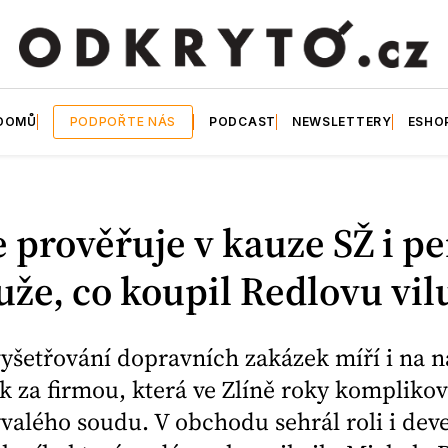
DOMŮ
PODPOŘTE NÁS
PODCAST
NEWSLETTERY
ESHO
e prověřuje v kauze SŽ i p
že, co koupil Redlovu vil
vyšetřování dopravních zakázek míří i na 
 za firmou, která ve Zlíně roky komplikov
valého soudu. V obchodu sehrál roli i dev