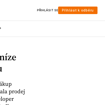
Přihlásit k odběru
PŘIHLÁSIT SE
P
eníze
u
nákup
ala prodej
eloper