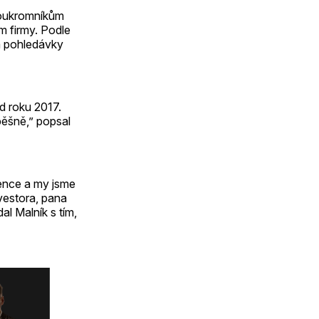
 soukromníkům
m firmy. Podle
ká pohledávky
d roku 2017.
pěšně,” popsal
vence a my jsme
nvestora, pana
l Malník s tím,