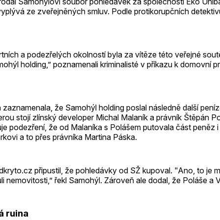
prodal Samohýlovi soubor pohledávek za společností Eko Uniba
vyplývá ze zveřejněných smluv. Podle protikorupčních detektiv
rtních a podezřelých okolností byla za vítěze této veřejné so
ohýl holding,” poznamenali kriminalisté v příkazu k domovní p
ň zaznamenala, že Samohýl holding poslal následně další peníz
rou stojí zlínský developer Michal Malaník a právník Štěpán P
uje podezření, že od Malaníka s Polášem putovala část peněz i 
rkovi a to přes právníka Martina Páska.
kryto.cz připustil, že pohledávky od SŽ kupoval. "Ano, to je 
ůli nemovitosti,” řekl Samohýl. Zároveň ale dodal, že Poláše a
 ruina