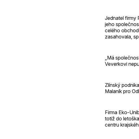
Jednatel firmy 
jeho společnos
celého obchodu.
zasahovala, sp
„Má společnost
Veverkovi neput
Zlínský podnika
Malaník pro Odk
Firma Eko-Unib
totiž do letošk
centru krajské