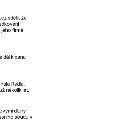
cz sdělil, že
ředkování
 jeho firmě
e dál k panu
chala Redla.
ž několik let.
novými dluhy
resního soudu v