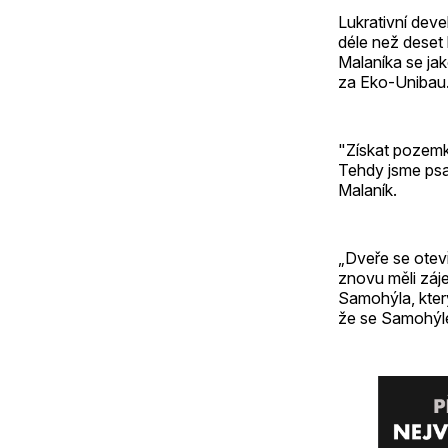
Lukrativní dev
déle než deset 
Malaníka se jak
za Eko-Unibau
"Získat pozemk
Tehdy jsme psa
Malaník.
„Dveře se otev
znovu měli záje
Samohýla, který
že se Samohýle