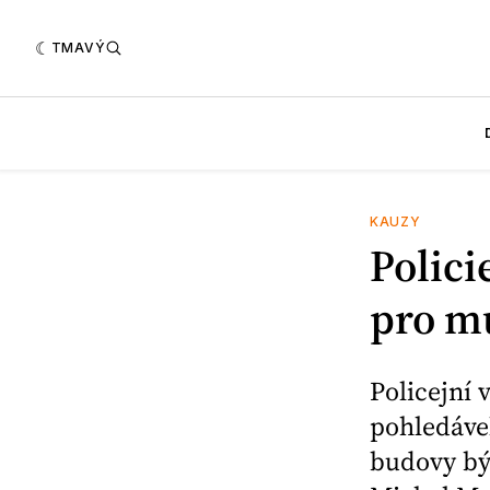
TMAVÝ
KAUZY
Polici
pro mu
Policejní 
pohledávek
budovy bý