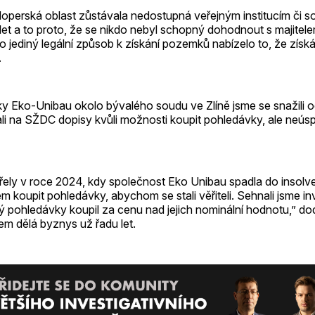
eloperská oblast zůstávala nedostupná veřejným institucím či
let a to proto, že se nikdo nebyl schopný dohodnout s majitele
o jediný legální způsob k získání pozemků nabízelo to, že zís
.
y Eko-Unibau okolo bývalého soudu ve Zlíně jsme se snažili o
li na SŽDC dopisy kvůli možnosti koupit pohledávky, ale neús
řely v roce 2024, kdy společnost Eko Unibau spadla do insol
m koupit pohledávky, abychom se stali věřiteli. Sehnali jsme i
 pohledávky koupil za cenu nad jejich nominální hodnotu,” doda
m dělá byznys už řadu let.