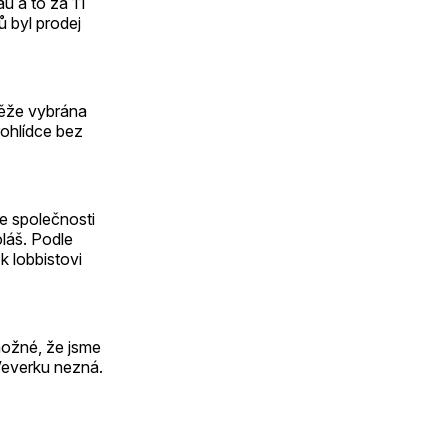
u a to za 11
ů byl prodej
utěže vybrána
rohlídce bez
e společnosti
oláš. Podle
k lobbistovi
možné, že jsme
 Veverku nezná.