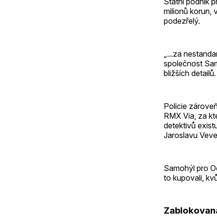
Státní podnik 
milionů korun, 
podezřelý.
„...za nestanda
společnost Sam
bližších detailů.
Policie zárove
RMX Via, za kte
detektivů exist
Jaroslavu Veve
Samohýl pro Od
to kupovali, kv
Zablokovaná