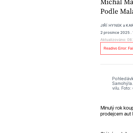
Michal Mal
Podle Mal
JIŘÍ HYNEK
a
KA
2 prosince 2025
.
Aktualizováno: 08
Pohledávky
Samohýla.
vilu. Foto: 
Minulý rok koup
prodejcem aut 