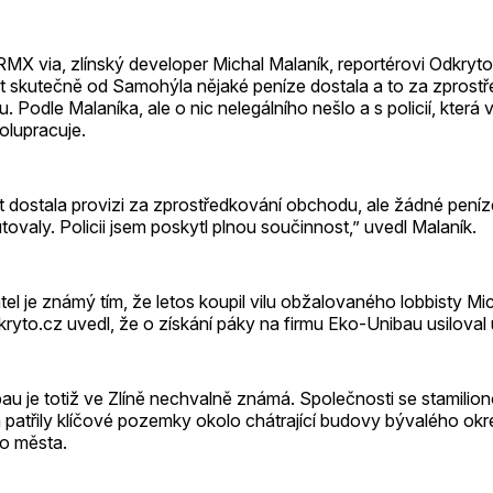
RMX via, zlínský developer Michal Malaník, reportérovi Odkryto.
t skutečně od Samohýla nějaké peníze dostala a to za zprost
 Podle Malaníka, ale o nic nelegálního nešlo a s policií, která v
olupracuje.
 dostala provizi za zprostředkování obchodu, ale žádné peníz
ovaly. Policii jsem poskytl plnou součinnost,” uvedl Malaník.
tel je známý tím, že letos koupil vilu obžalovaného lobbisty Mi
ryto.cz uvedl, že o získání páky na firmu Eko-Unibau usiloval u
au je totiž ve Zlíně nechvalně známá. Společnosti se stamilio
a patřily klíčové pozemky okolo chátrající budovy bývalého ok
ho města.