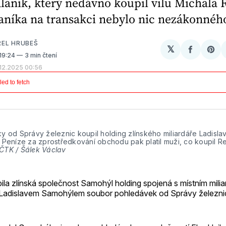
aník, který nedávno koupil vilu Michala 
aníka na transakci nebylo nic nezákonnéh
REL HRUBEŠ
𝕏
Sdílet
Sh
 19:24
3 min čtení
na
on
.12.2025 00:56
Facebo
Pin
 od Správy železnic koupil holding zlínského miliardáře Ladislav
 Peníze za zprostředkování obchodu pak platil muži, co koupil Re
ČTK / Šálek Václav
ila zlínská společnost Samohýl holding spojená s místním mili
Ladislavem Samohýlem soubor pohledávek od Správy železnic