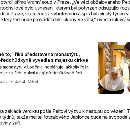
potvrdil přímo Vrchní soud v Praze. „Ve věci obžalovaného Pelt
tochvílové bylo usnesení, kterým byl potvrzen odsuzující roz
u v Praze, skutečně již vyhotoveno a spis byl minulý týden 
 který teď bude provádět další úkony ve věci," uvedla mluvčí s
ě to,“ říká představená monastýru,
í předchůdkyně vyvedla z majetku církve
 monastýru v Loděnici neplánuje jakkoliv řešit
er je zajištěn policií a její předchůdkyně čelí
bžalobu kvůli vyvedení majetku. Představená
o.cz
Jakub Mikel
 řekla v reakci na dotazy Odkryto.cz.
a základě verdiktu pošle Peltovi výzvu k nástupu do vězení. T
lo týdnů, takže majitel fotbalového Jablonce bude na svobodě 
oviny září.