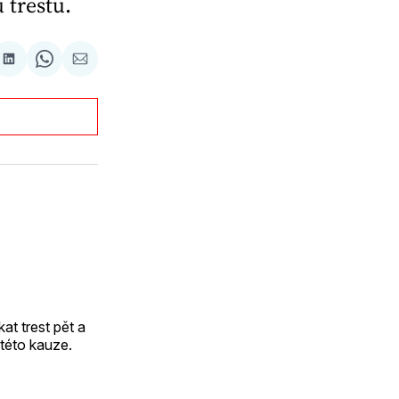
 trestu.
are
Sdílet
Share
Sdílet
na
on
e-
oku
terest
LinkedIn
WhatsApp
mailem
at trest pět a
 této kauze.