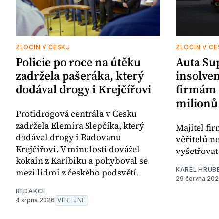
ZLOČIN V ČESKU
ZLOČIN V ČE
Policie po roce na útěku
Auta Su
zadržela pašeráka, který
insolve
dodával drogy i Krejčířovi
firmám 
milionů
Protidrogová centrála v Česku
zadržela Elemíra Slepčíka, který
Majitel fi
dodával drogy i Radovanu
věřitelů ne
Krejčířovi. V minulosti dovážel
vyšetřovat
kokain z Karibiku a pohyboval se
KAREL HRUB
mezi lidmi z českého podsvětí.
29 června 20
REDAKCE
4 srpna 2026
VEŘEJNÉ