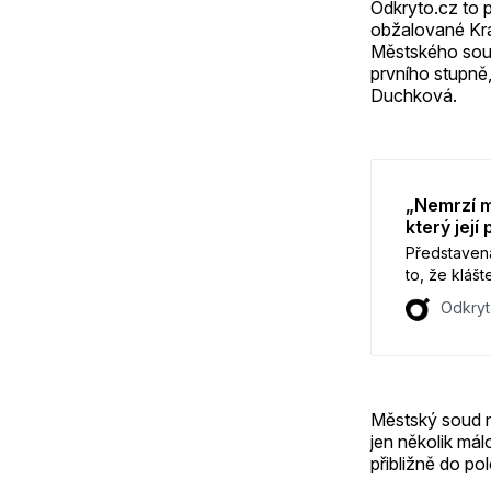
Odkryto.cz to 
obžalované Kra
Městského soud
prvního stupně,
Duchková.
„Nemrzí m
který jej
Představená
to, že klášt
návrhu na o
Odkryt
Nektárie to
Městský soud n
jen několik má
přibližně do pol