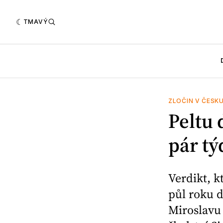
TMAVÝ
ZLOČIN V ČESK
Peltu 
pár t
Verdikt, k
půl roku d
Miroslavu 