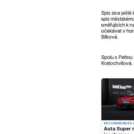
Spis sice ještě
spis městskému
směřujících k 
očekávat v hor
Bílková.
Spolu s Peltou
Kratochvílová. T