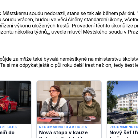
 k Městskému soudu nedorazil, stane se tak ale během pár dní.
 soudu vrácen, budou ve věci činěny standardní úkony, včetn
nařízení výkonu uložených trestů. Provedení těchto úkonů lze 
izontu několika týdnů,„ uvedla mluvčí Městského soudu v Pra
 půjde za mříže také bývalá náměstkyně na ministerstvu školst
a si má odpykat ještě o půl roku delší trest než on, tedy šest le