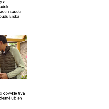
y a
sudek
vrácen soudu
oudu Eliška
o obvykle trvá
zřejmě už jen