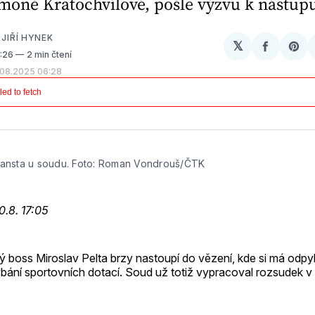
imoně Kratochvílové, pošle výzvu k nástupu
a
JIŘÍ HYNEK
𝕏
Sdílet
Sh
3:26
2 min čtení
na
on
.08.2025 06:28
Facebo
Pin
Jansta u soudu. Foto: Roman Vondrouš/ČTK
0.8. 17:05
ý boss Miroslav Pelta brzy nastoupí do vězení, kde si má odpyk
ýbání sportovních dotací. Soud už totiž vypracoval rozsudek v