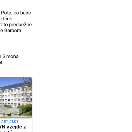
 "Poté, co bude
ě těch
proto předběžně
ze Barbora
ví Simona
t.