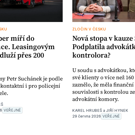
SKU
ZLOČIN V ČESKU
per míří do
Nová stopa v kauze
nce. Leasingovým
Podplatila advokát
dluží přes 200
kontrolora?
U soudu s advokátkou, kt
své klienty o více než 16
rmy Petr Suchánek je podle
zaznělo, že měla finanční
kontaktní i pro policejní
souvislosti s kontrolou ze
ele.
advokátní komory.
EŠ
26
VEŘEJNÉ
KAREL HRUBEŠ
a
JIŘÍ HYNEK
29 června 2026
VEŘEJNÉ