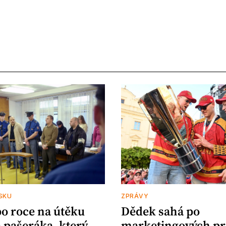
SKU
ZPRÁVY
po roce na útěku
Dědek sahá po
 pašeráka, který
marketingových pr