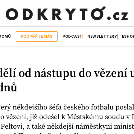
DOMŮ
PODPOŘTE NÁS
PODCAST
NEWSLETTERY
ESHO
U
dělí od nástupu do vězení 
ýdnů
terý někdejšího šéfa českého fotbalu poslal
o vězení, již odešel k Městskému soudu v 
Peltovi, a také někdejší náměstkyni minist