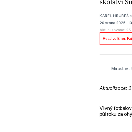
školství S
KAREL HRUBEŠ
20 srpna 2025
. 1
Aktualizováno: 25
Miroslav 
Aktualizace: 2
Vlivný fotbalov
půl roku za oh