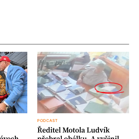
PODCAST
Ředitel Motola Ludvík
ávech
přebral obálku. A vyčinil