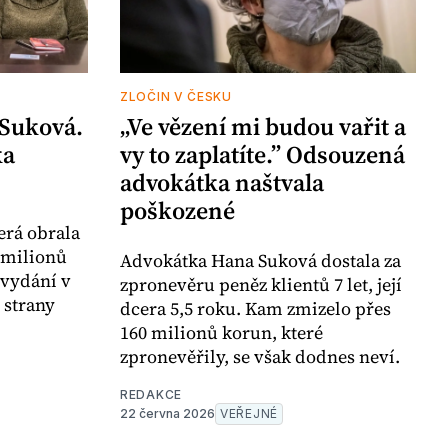
ZLOČIN V ČESKU
 Suková.
„Ve vězení mi budou vařit a
ka
vy to zaplatíte.” Odsouzená
advokátka naštvala
poškozené
erá obrala
0 milionů
Advokátka Hana Suková dostala za
 vydání v
zpronevěru peněz klientů 7 let, její
 strany
dcera 5,5 roku. Kam zmizelo přes
160 milionů korun, které
zpronevěřily, se však dodnes neví.
REDAKCE
22 června 2026
VEŘEJNÉ