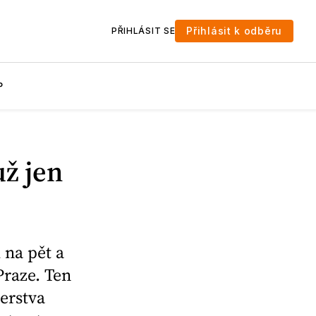
Přihlásit k odběru
PŘIHLÁSIT SE
P
už jen
 na pět a
Praze. Ten
erstva