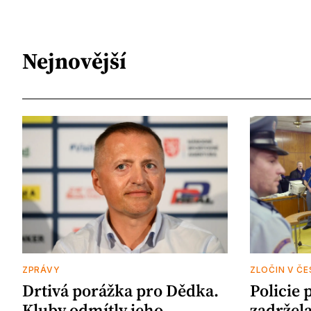
Nejnovější
ZPRÁVY
ZLOČIN V ČE
Drtivá porážka pro Dědka.
Policie 
Kluby odmítly jeho
zadržela