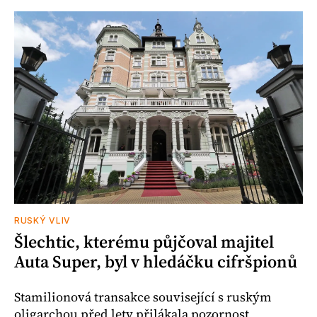
RUSKÝ VLIV
Šlechtic, kterému půjčoval majitel
Auta Super, byl v hledáčku cifršpionů
Stamilionová transakce související s ruským
oligarchou před lety přilákala pozornost