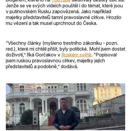
Jenže se ve svých videích pouštěl i do témat, které jsou
v putinovském Rusku zapovězená. Jako například
majetky představitelů tamní pravoslavné církve. Hrozilo
mu vězení a tak musel uprchnout do Česka.
“Všechny články (myšleno trestního zákoníku - pozn.
red.), které mi chtěli přišít, byly politické. Mohl jsem dostat
doživotí,” říká Gorčakov v
Ruském světě
. “Popisoval
jsem ruskou pravoslavnou církev, majetky jejích
představitelů a podobně,” dodává.