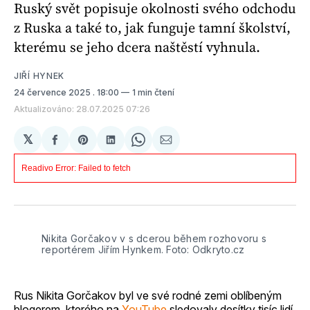
Ruský svět popisuje okolnosti svého odchodu
z Ruska a také to, jak funguje tamní školství,
kterému se jeho dcera naštěstí vyhnula.
JIŘÍ HYNEK
24 července 2025
. 18:00
1 min čtení
Aktualizováno: 28.07.2025 07:26
𝕏
Sdílet
Share
Sdílet
Share
Sdílet
na
on
na
on
e-
Facebooku
Pinterest
LinkedIn
WhatsApp
mailem
Nikita Gorčakov v s dcerou během rozhovoru s 
reportérem Jiřím Hynkem. Foto: Odkryto.cz
Rus Nikita Gorčakov byl ve své rodné zemi oblíbeným
blogerem, kterého na
YouTube
sledovaly desítky tisíc lidí.