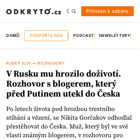
Přihlásit k odběru
DOMŮ
PODPOŘTE NÁS
PODCAST
NEWSLETTERY
E
RUSKÝ VLIV
—
ROZHOVORY
V Rusku mu hrozilo doživotí.
Rozhovor s blogerem, který
před Putinem utekl do Česka
Po letech života pod hrozbou trestního
stíhání a vězení, se Nikita Gorčakov odhodlal
přestěhovat do Česka. Muž, který byl ve své
vlasti známým blogerem, v rozhovoru pro