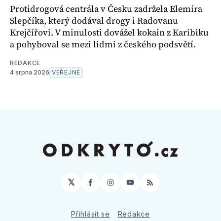
Protidrogová centrála v Česku zadržela Elemíra
Slepčíka, který dodával drogy i Radovanu
Krejčířovi. V minulosti dovážel kokain z Karibiku
a pohyboval se mezi lidmi z českého podsvětí.
REDAKCE
4 srpna 2026
VEŘEJNÉ
𝕏
Facebook
Instagram
YouTube
RSS
Přihlásit se
Redakce