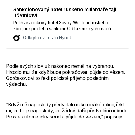
Sankcionovaný hotel ruského miliardáře tají
účetnictví
Pětihvězdičkový hotel Savoy Westend ruského
zbrojaře podléhá sankcím. Od tuzemských úřadů
dostal výjimku a může přijímat hosty. Ta se však
Odkryto.cz
Jiří Hynek
nevztahuje na povinné zveřejňování údajů o
hospodaření, jež tají už několik let.
Podle svých slov už nakonec neměl na vybranou.
Hrozilo mu, že když bude pokračovat, půjde do vězení.
Gorčakovovi to řekli policisté při jeho posledním
výslechu.
“Když mě naposledy předvolali na kriminální policii, řekli
mi, že to je naposledy, že žádné další předvolání nebude.
Prostě automaticky soud a půjdu do vězení,” popisuje.