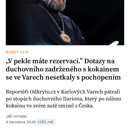
RUSKÝ VLIV
„V pekle máte rezervaci.” Dotazy na
duchovního zadrženého s kokainem
se ve Varech nesetkaly s pochopením
Reportéři Odkryto.cz v Karlových Varech pátrali
po stopách duchovního Ilariona, který po nálezu
kokainu ve svém autě zmizel z Česka.
JIŘÍ HYNEK
4 července 2026
VEŘEJNÉ