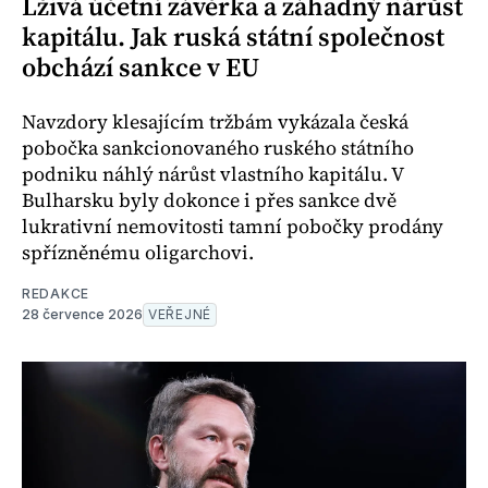
Lživá účetní závěrka a záhadný nárůst
kapitálu. Jak ruská státní společnost
obchází sankce v EU
Navzdory klesajícím tržbám vykázala česká
pobočka sankcionovaného ruského státního
podniku náhlý nárůst vlastního kapitálu. V
Bulharsku byly dokonce i přes sankce dvě
lukrativní nemovitosti tamní pobočky prodány
spřízněnému oligarchovi.
REDAKCE
28 července 2026
VEŘEJNÉ