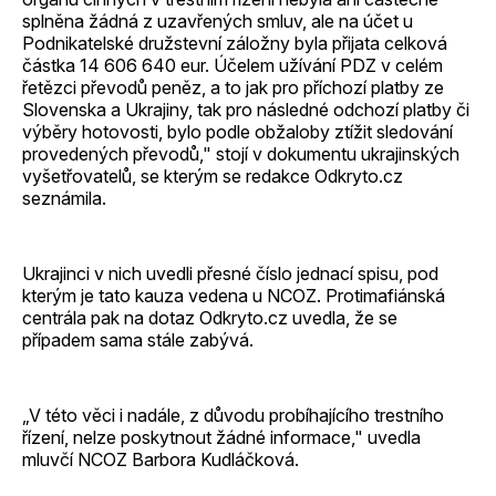
splněna žádná z uzavřených smluv, ale na účet u
Podnikatelské družstevní záložny byla přijata celková
částka 14 606 640 eur. Účelem užívání PDZ v celém
řetězci převodů peněz, a to jak pro příchozí platby ze
Slovenska a Ukrajiny, tak pro následné odchozí platby či
výběry hotovosti, bylo podle obžaloby ztížit sledování
provedených převodů," stojí v dokumentu ukrajinských
vyšetřovatelů, se kterým se redakce Odkryto.cz
seznámila.
Ukrajinci v nich uvedli přesné číslo jednací spisu, pod
kterým je tato kauza vedena u NCOZ. Protimafiánská
centrála pak na dotaz Odkryto.cz uvedla, že se
případem sama stále zabývá.
„V této věci i nadále, z důvodu probíhajícího trestního
řízení, nelze poskytnout žádné informace," uvedla
mluvčí NCOZ Barbora Kudláčková.