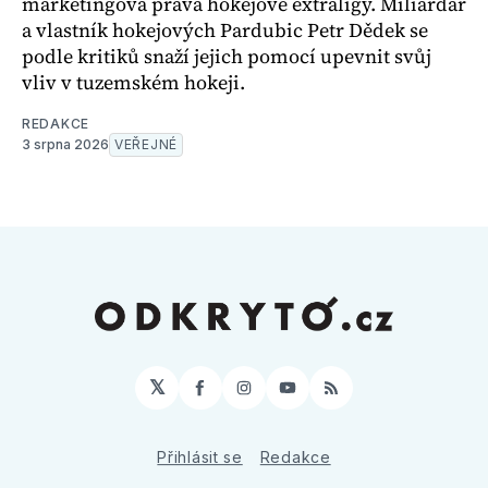
marketingová práva hokejové extraligy. Miliardář
a vlastník hokejových Pardubic Petr Dědek se
podle kritiků snaží jejich pomocí upevnit svůj
vliv v tuzemském hokeji.
REDAKCE
3 srpna 2026
VEŘEJNÉ
𝕏
Facebook
Instagram
YouTube
RSS
Přihlásit se
Redakce