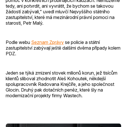
pomoc v konkrétních probíhajících kauzách. Nemůžeme
tedy, ani potvrdit, ani vyvrátit, že bychom se takovou
žádostí zabývali," uvedl mluvčí Nejvyššího státního
zastupitelství, které má mezinárodní právní pomoci na
starosti, Petr Malý.
Podle webu
Seznam Zprávy
se policie a státní
zastupitelství zabývají ještě dalšími dvěma případy kolem
PDZ.
Jeden se týká zmizení stovek milionů korun, jež tisícům
klientů sliboval zhodnotit Aleš Kohoutek, někdejší
spolupracovník Radovana Krejčíře, a jeho společnost
Glocin. Druhý pak dotačních peněz, které šly na
modernizační projekty firmy Wastech.