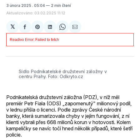
3 února 2025
. 05:04
2 min čtení
Aktualizováno: 03.02.2025 11:12
𝕏
Sdílet
Share
Sdílet
Share
Sdílet
na
on
na
on
e-
Facebooku
Pinterest
LinkedIn
WhatsApp
mailem
Sídlo Podnikatelské družstevní záložny v 
centru Prahy. Foto: Odkryto.cz
Podnikatelská družstevní záložna (PDZ), v níž měl
premiér Petr Fiala (ODS) „zapomenutý" milionový podíl,
v lednu přišla o licenci. Podle zprávy České národní
banky, která sumarizovala chyby v jejím fungování, z ní
klienti vybrali přes 668 milionů korun v hotovosti. Kolem
kampeličky se navíc točí hned několik případů, které šetří
policie.