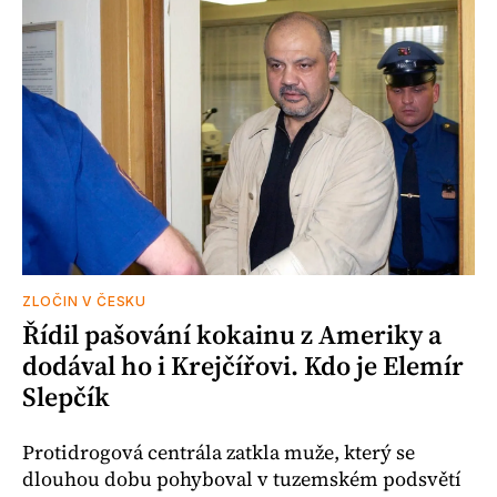
ZLOČIN V ČESKU
Řídil pašování kokainu z Ameriky a
dodával ho i Krejčířovi. Kdo je Elemír
Slepčík
Protidrogová centrála zatkla muže, který se
dlouhou dobu pohyboval v tuzemském podsvětí