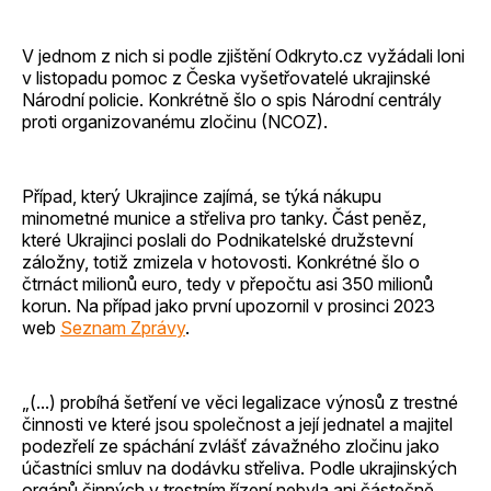
V jednom z nich si podle zjištění Odkryto.cz vyžádali loni
v listopadu pomoc z Česka vyšetřovatelé ukrajinské
Národní policie. Konkrétně šlo o spis Národní centrály
proti organizovanému zločinu (NCOZ).
Případ, který Ukrajince zajímá, se týká nákupu
minometné munice a střeliva pro tanky. Část peněz,
které Ukrajinci poslali do Podnikatelské družstevní
záložny, totiž zmizela v hotovosti. Konkrétné šlo o
čtrnáct milionů euro, tedy v přepočtu asi 350 milionů
korun. Na případ jako první upozornil v prosinci 2023
web
Seznam Zprávy
.
„(...) probíhá šetření ve věci legalizace výnosů z trestné
činnosti ve které jsou společnost a její jednatel a majitel
podezřelí ze spáchání zvlášť závažného zločinu jako
účastníci smluv na dodávku střeliva. Podle ukrajinských
orgánů činných v trestním řízení nebyla ani částečně