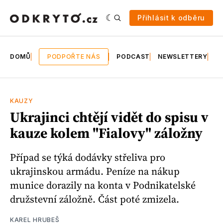
Přihlásit k odběru
DOMŮ
PODPOŘTE NÁS
PODCAST
NEWSLETTERY
E
KAUZY
Ukrajinci chtějí vidět do spisu v
kauze kolem "Fialovy" záložny
Případ se týká dodávky střeliva pro
ukrajinskou armádu. Peníze na nákup
munice dorazily na konta v Podnikatelské
družstevní záložně. Část poté zmizela.
KAREL HRUBEŠ