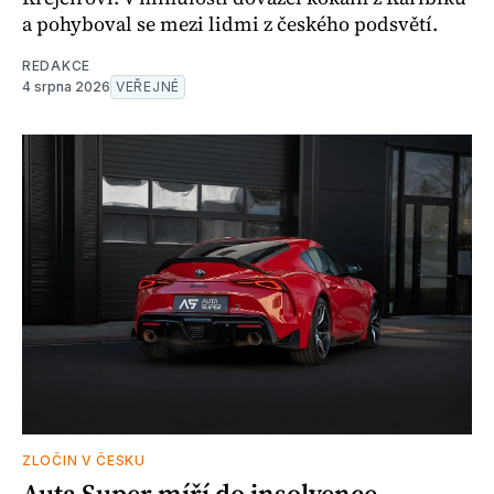
a pohyboval se mezi lidmi z českého podsvětí.
REDAKCE
4 srpna 2026
VEŘEJNÉ
ZLOČIN V ČESKU
Auta Super míří do insolvence.