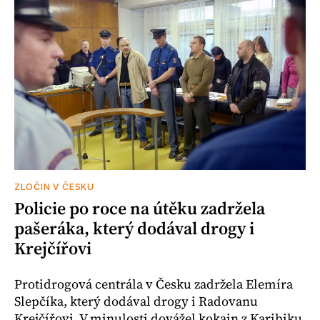
ZLOČIN V ČESKU
Policie po roce na útěku zadržela
pašeráka, který dodával drogy i
Krejčířovi
Protidrogová centrála v Česku zadržela Elemíra
Slepčíka, který dodával drogy i Radovanu
Krejčířovi. V minulosti dovážel kokain z Karibiku