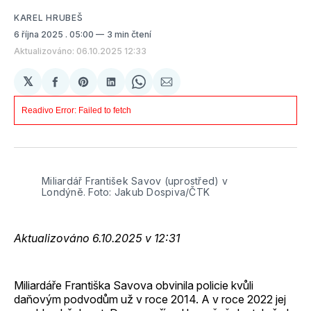
KAREL HRUBEŠ
6 října 2025
. 05:00
3 min čtení
Aktualizováno: 06.10.2025 12:33
𝕏
Sdílet
Share
Sdílet
Share
Sdílet
na
on
na
on
e-
Facebooku
Pinterest
LinkedIn
WhatsApp
mailem
Miliardář František Savov (uprostřed) v 
Londýně. Foto: Jakub Dospiva/ČTK
Aktualizováno 6.10.2025 v 12:31
Miliardáře Františka Savova obvinila policie kvůli
daňovým podvodům už v roce 2014. A v roce 2022 jej