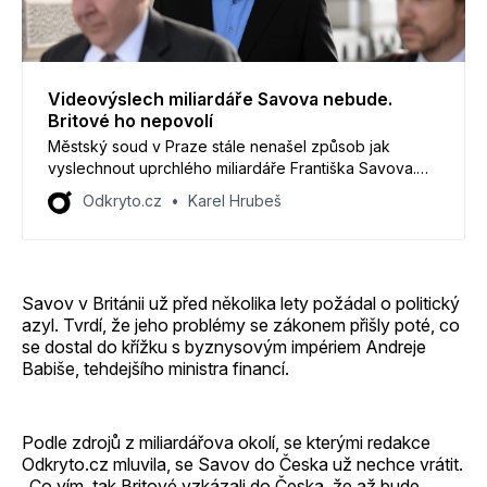
Videovýslech miliardáře Savova nebude.
Britové ho nepovolí
Městský soud v Praze stále nenašel způsob jak
vyslechnout uprchlého miliardáře Františka Savova.
Ten je už od roku 2014 obviněný ve velké daňové
Odkryto.cz
Karel Hrubeš
kauze. Sám podnikatel chtěl vypovídat pomocí
videokonference. To však nedovolují pravidla ve
Velké Británii.
Savov v Británii už před několika lety požádal o politický
azyl. Tvrdí, že jeho problémy se zákonem přišly poté, co
se dostal do křížku s byznysovým impériem Andreje
Babiše, tehdejšího ministra financí.
Podle zdrojů z miliardářova okolí, se kterými redakce
Odkryto.cz mluvila, se Savov do Česka už nechce vrátit.
„Co vím, tak Britové vzkázali do Česka, že až bude