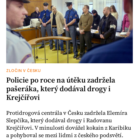
ZLOČIN V ČESKU
Policie po roce na útěku zadržela
pašeráka, který dodával drogy i
Krejčířovi
Protidrogová centrála v Česku zadržela Elemíra
Slepčíka, který dodával drogy i Radovanu
Krejčířovi. V minulosti dovážel kokain z Karibiku
a pohyboval se mezi lidmi z českého podsvětí.