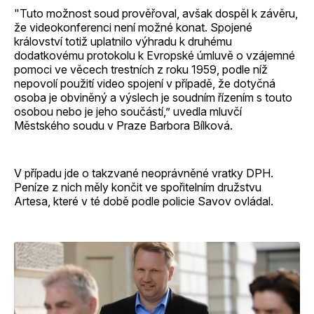
"Tuto možnost soud prověřoval, avšak dospěl k závěru,
že videokonferenci není možné konat. Spojené
království totiž uplatnilo výhradu k druhému
dodatkovému protokolu k Evropské úmluvě o vzájemné
pomoci ve věcech trestních z roku 1959, podle níž
nepovolí použití video spojení v případě, že dotyčná
osoba je obviněný a výslech je soudním řízením s touto
osobou nebo je jeho součástí,” uvedla mluvčí
Městského soudu v Praze Barbora Bílková.
V případu jde o takzvané neoprávněné vratky DPH.
Peníze z nich měly končit ve spořitelním družstvu
Artesa, které v té době podle policie Savov ovládal.