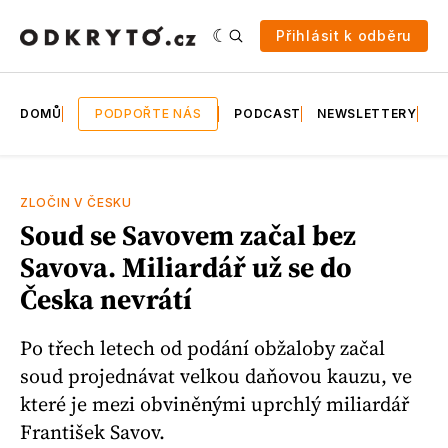
Přihlásit k odběru
DOMŮ
PODPOŘTE NÁS
PODCAST
NEWSLETTERY
E
ZLOČIN V ČESKU
Soud se Savovem začal bez
Savova. Miliardář už se do
Česka nevrátí
Po třech letech od podání obžaloby začal
soud projednávat velkou daňovou kauzu, ve
které je mezi obviněnými uprchlý miliardář
František Savov.