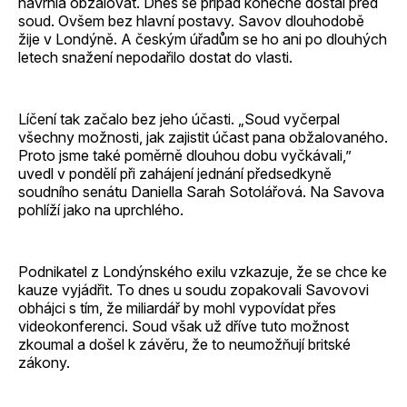
navrhla obžalovat. Dnes se případ konečně dostal před
soud. Ovšem bez hlavní postavy. Savov dlouhodobě
žije v Londýně. A českým úřadům se ho ani po dlouhých
letech snažení nepodařilo dostat do vlasti.
Líčení tak začalo bez jeho účasti. „Soud vyčerpal
všechny možnosti, jak zajistit účast pana obžalovaného.
Proto jsme také poměrně dlouhou dobu vyčkávali,”
uvedl v pondělí při zahájení jednání předsedkyně
soudního senátu Daniella Sarah Sotolářová. Na Savova
pohlíží jako na uprchlého.
Podnikatel z Londýnského exilu vzkazuje, že se chce ke
kauze vyjádřit. To dnes u soudu zopakovali Savovovi
obhájci s tím, že miliardář by mohl vypovídat přes
videokonferenci. Soud však už dříve tuto možnost
zkoumal a došel k závěru, že to neumožňují britské
zákony.