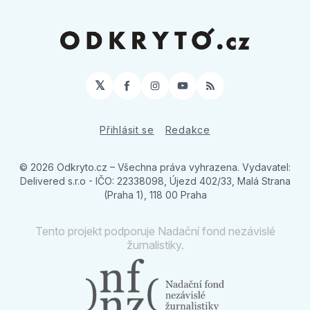
𝕏
Facebook
Instagram
YouTube
RSS
Přihlásit se
Redakce
© 2026 Odkryto.cz
– Všechna práva vyhrazena. Vydavatel:
Delivered s.r.o - IČO: 22338098, Újezd 402/33, Malá Strana
(Praha 1), 118 00 Praha
Tento projekt podporuje Nadační fond nezávislé
žurnalistiky.