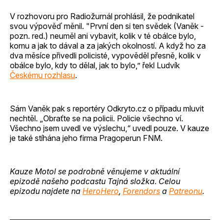
V rozhovoru pro Radiožurnál prohlásil, že podnikatel
svou výpověď měnil. "První den si ten svědek (Vaněk -
pozn. red.) neuměl ani vybavit, kolik v té obálce bylo,
komu a jak to dával a za jakých okolností. A když ho za
dva měsíce přivedli policisté, vypověděl přesně, kolik v
obálce bylo, kdy to dělal, jak to bylo,” řekl Ludvík
Českému rozhlasu
.
Sám Vaněk pak s reportéry Odkryto.cz o případu mluvit
nechtěl. „Obraťte se na policii. Policie všechno ví.
Všechno jsem uvedl ve výslechu,“ uvedl pouze. V kauze
je také stíhána jeho firma Pragoperun FNM.
Kauze Motol se podrobně věnujeme v aktuální
epizodě našeho podcastu Tajná složka. Celou
epizodu najdete na
HeroHero
,
Forendors
a
Patreonu
.