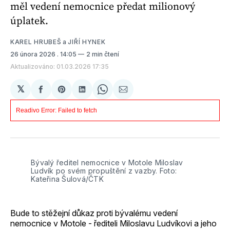
měl vedení nemocnice předat milionový
úplatek.
KAREL HRUBEŠ
a
JIŘÍ HYNEK
26 února 2026
. 14:05
2 min čtení
Aktualizováno: 01.03.2026 17:35
𝕏
Sdílet
Share
Sdílet
Share
Sdílet
na
on
na
on
e-
Facebooku
Pinterest
LinkedIn
WhatsApp
mailem
Bývalý ředitel nemocnice v Motole Miloslav 
Ludvík po svém propuštění z vazby. Foto: 
Kateřina Šulová/ČTK
Bude to stěžejní důkaz proti bývalému vedení
nemocnice v Motole - řediteli Miloslavu Ludvíkovi a jeho