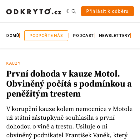
Přihlásit k odběru
DOMŮ
PODPOŘTE NÁS
PODCAST
NEWSLETTERY
E
KAUZY
První dohoda v kauze Motol.
Obviněný počítá s podmínkou a
peněžitým trestem
V korupční kauze kolem nemocnice v Motole
už státní zástupkyně souhlasila s první
dohodou o vině a trestu. Usiluje o ni
obviněný podnikatel František Vaněk, který