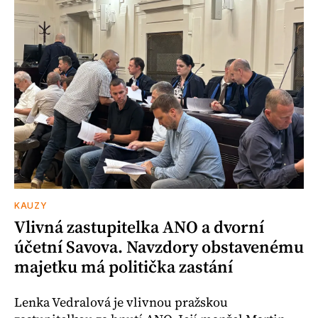
KAUZY
Vlivná zastupitelka ANO a dvorní
účetní Savova. Navzdory obstavenému
majetku má politička zastání
Lenka Vedralová je vlivnou pražskou