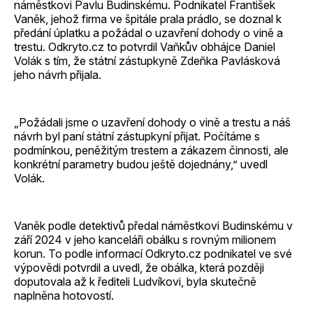
náměstkovi Pavlu Budinskému. Podnikatel František
Vaněk, jehož firma ve špitále prala prádlo, se doznal k
předání úplatku a požádal o uzavření dohody o vině a
trestu. Odkryto.cz to potvrdil Vaňkův obhájce Daniel
Volák s tím, že státní zástupkyně Zdeňka Pavlásková
jeho návrh přijala.
„Požádali jsme o uzavření dohody o vině a trestu a náš
návrh byl paní státní zástupkyní přijat. Počítáme s
podmínkou, peněžitým trestem a zákazem činnosti, ale
konkrétní parametry budou ještě dojednány,” uvedl
Volák.
Vaněk podle detektivů předal náměstkovi Budinskému v
září 2024 v jeho kanceláři obálku s rovným milionem
korun. To podle informací Odkryto.cz podnikatel ve své
výpovědi potvrdil a uvedl, že obálka, která později
doputovala až k řediteli Ludvíkovi, byla skutečně
naplněna hotovostí.