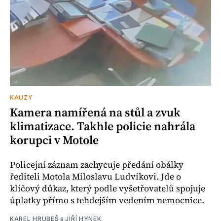
KAUZY
Kamera namířená na stůl a zvuk
klimatizace. Takhle policie nahrála
korupci v Motole
Policejní záznam zachycuje předání obálky
řediteli Motola Miloslavu Ludvíkovi. Jde o
klíčový důkaz, který podle vyšetřovatelů spojuje
úplatky přímo s tehdejším vedením nemocnice.
KAREL HRUBEŠ
a
JIŘÍ HYNEK