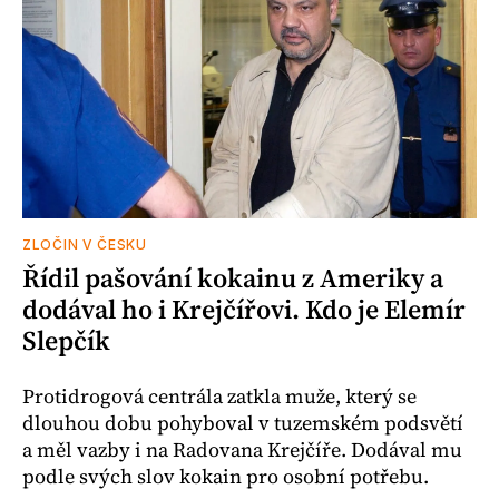
ZLOČIN V ČESKU
Řídil pašování kokainu z Ameriky a
dodával ho i Krejčířovi. Kdo je Elemír
Slepčík
Protidrogová centrála zatkla muže, který se
dlouhou dobu pohyboval v tuzemském podsvětí
a měl vazby i na Radovana Krejčíře. Dodával mu
podle svých slov kokain pro osobní potřebu.