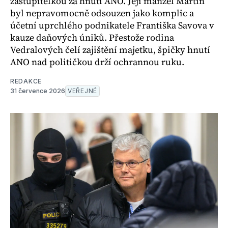
zastupitelkou za hnutí ANO. Její manžel Martin
byl nepravomocně odsouzen jako komplic a
účetní uprchlého podnikatele Františka Savova v
kauze daňových úniků. Přestože rodina
Vedralových čelí zajištění majetku, špičky hnutí
ANO nad političkou drží ochrannou ruku.
REDAKCE
31 července 2026
VEŘEJNÉ