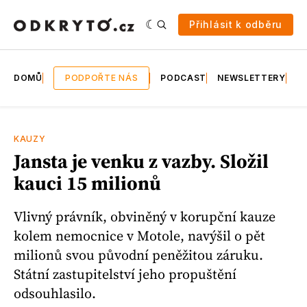
Přihlásit k odběru
DOMŮ
PODPOŘTE NÁS
PODCAST
NEWSLETTERY
E
KAUZY
Jansta je venku z vazby. Složil
kauci 15 milionů
Vlivný právník, obviněný v korupční kauze
kolem nemocnice v Motole, navýšil o pět
milionů svou původní peněžitou záruku.
Státní zastupitelství jeho propuštění
odsouhlasilo.