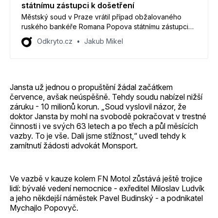
státnímu zástupci k došetření
Městský soud v Praze vrátil případ obžalovaného
ruského bankéře Romana Popova státnímu zástupci
zpátky k došetření. Pro Odkryto.cz to potvrdil státní
Odkryto.cz
Jakub Mikel
zástupce Miloš Klátik, který případ dozoruje.
Jansta už jednou o propuštění žádal začátkem
července, avšak neúspěšně. Tehdy soudu nabízel nižší
záruku - 10 milionů korun. „Soud vyslovil názor, že
doktor Jansta by mohl na svobodě pokračovat v trestné
činnosti i ve svých 63 letech a po třech a půl měsících
vazby. To je vše. Dali jsme stížnost,“ uvedl tehdy k
zamítnutí žádosti advokát Monsport.
Ve vazbě v kauze kolem FN Motol zůstává ještě trojice
lidí: bývalé vedení nemocnice - exředitel Miloslav Ludvík
a jeho někdejší náměstek Pavel Budinský - a podnikatel
Mychajlo Popovyč.