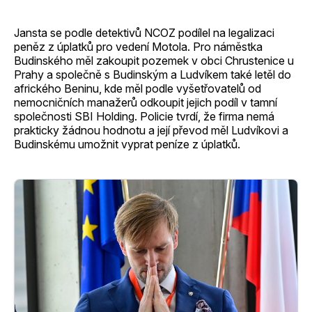
Jansta se podle detektivů NCOZ podílel na legalizaci
peněz z úplatků pro vedení Motola. Pro náměstka
Budinského měl zakoupit pozemek v obci Chrustenice u
Prahy a společně s Budinským a Ludvíkem také letěl do
afrického Beninu, kde měl podle vyšetřovatelů od
nemocničních manažerů odkoupit jejich podíl v tamní
společnosti SBI Holding. Policie tvrdí, že firma nemá
prakticky žádnou hodnotu a její převod měl Ludvíkovi a
Budinskému umožnit vyprat peníze z úplatků.