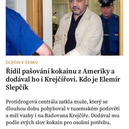
ZLOČIN V ČESKU
Řídil pašování kokainu z Ameriky a
dodával ho i Krejčířovi. Kdo je Elemír
Slepčík
Protidrogová centrála zatkla muže, který se
dlouhou dobu pohyboval v tuzemském podsvětí
a měl vazby i na Radovana Krejčíře. Dodával mu
podle svých slov kokain pro osobní potřebu.