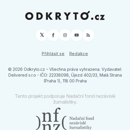
𝕏
Facebook
Instagram
YouTube
RSS
Přihlásit se
Redakce
© 2026 Odkryto.cz
– Všechna práva vyhrazena. Vydavatel:
Delivered s.r.o - IČO: 22338098, Újezd 402/33, Malá Strana
(Praha 1), 118 00 Praha
Tento projekt podporuje Nadační fond nezávislé
žurnalistiky.