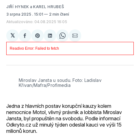
JIŘÍ HYNEK
a
KAREL HRUBEŠ
3 srpna 2025
. 15:01
2 min čtení
Aktualizováno: 04.08.2025 16:05
𝕏
Sdílet
Share
Sdílet
Share
Sdílet
na
on
na
on
e-
Facebooku
Pinterest
LinkedIn
WhatsApp
mailem
Miroslav Jansta u soudu. Foto: Ladislav 
Křivan/Mafra/Profimedia
Jedna z hlavních postav korupční kauzy kolem
nemocnice Motol, vlivný právník a lobbista Miroslav
Jansta, byl propuštěn na svobodu. Podle informací
Odkryto.cz už minulý týden odeslal kauci ve výši 15
milionů korun.