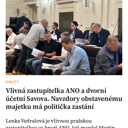
KAUZY
Vlivná zastupitelka ANO a dvorní
účetní Savova. Navzdory obstavenému
majetku má politička zastání
Lenka Vedralová je vlivnou pražskou
zastupitelkou za hnutí ANO. Její manžel Martin