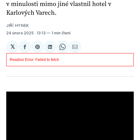
v minulosti mimo jiné vlastnil hotel v
Karlových Varech.
JIŘÍ HYNEK
24 února 2025
. 13:13
1 min čtení
𝕏
Sdílet
Share
Sdílet
Share
Sdílet
na
on
na
on
e-
Facebooku
Pinterest
LinkedIn
WhatsApp
mailem