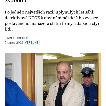
Svobodu
Po jedné z největších razií uplynulých let sáhli
detektivové NCOZ k obvinění někdejšího vysoce
postaveného manažera státní firmy a dalších čtyř
lidí.
KAREL HRUBEŠ
7 srpna 2026
VEŘEJNÉ