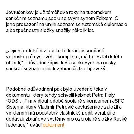
Jevtušenkov je už téměř dva roky na tuzemském
sankčním seznamu spolu se svým synem Felixem. O
jeho prosazení na unijní seznam se tuzemská diplomacie
a bezpečnostní složky snažily několik let.
„Jejich podnikání v Ruské federaci je součástí
vojenskoprůmyslového komplexu, má to i vztah k této
oblasti," odůvodnil zápis Jevtušenkových na český
sankční seznam ministr zahraničí Jan Lipavský.
Podobné odůvodnění pak bylo uvedeno také v
dokumentu, který tehdy schválil kabinet Petra Fialy
(ODS). „Firmy dlouhodobě spojené s koncernem JSFC
Sistema, který Vladimír Petrovič Jevtušenkov založil a
ve kterém má podstatný vlastnický podíl, vyrábějí a
dodávají zbraňové systémy pro ozbrojené složky Ruské
federace,“ uvádí
dokument
.