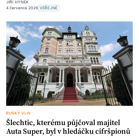
JIŘÍ HYNEK
4 července 2026
VEŘEJNÉ
RUSKÝ VLIV
Šlechtic, kterému půjčoval majitel
Auta Super, byl v hledáčku cifršpionů