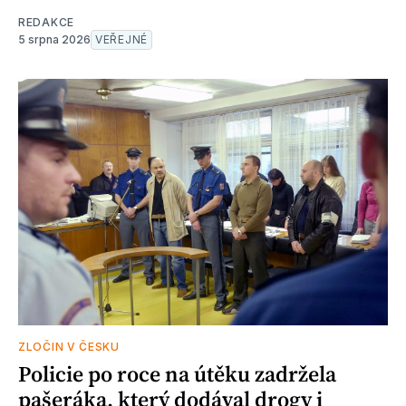
REDAKCE
5 srpna 2026
VEŘEJNÉ
ZLOČIN V ČESKU
Policie po roce na útěku zadržela
pašeráka, který dodával drogy i