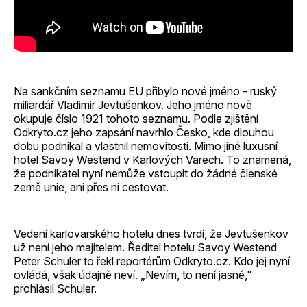
Na sankčním seznamu EU přibylo nové jméno - ruský
miliardář Vladimir Jevtušenkov. Jeho jméno nově
okupuje číslo 1921 tohoto seznamu. Podle zjištění
Odkryto.cz jeho zapsání navrhlo Česko, kde dlouhou
dobu podnikal a vlastnil nemovitosti. Mimo jiné luxusní
hotel Savoy Westend v Karlových Varech. To znamená,
že podnikatel nyní nemůže vstoupit do žádné členské
země unie, ani přes ni cestovat.
Vedení karlovarského hotelu dnes tvrdí, že Jevtušenkov
už není jeho majitelem. Ředitel hotelu Savoy Westend
Peter Schuler to řekl reportérům Odkryto.cz. Kdo jej nyní
ovládá, však údajně neví. „Nevím, to není jasné,"
prohlásil Schuler.