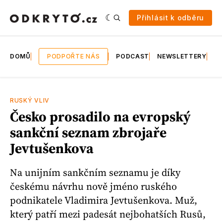
Přihlásit k odběru
DOMŮ
PODPOŘTE NÁS
PODCAST
NEWSLETTERY
E
RUSKÝ VLIV
Česko prosadilo na evropský
sankční seznam zbrojaře
Jevtušenkova
Na unijním sankčním seznamu je díky
českému návrhu nově jméno ruského
podnikatele Vladimira Jevtušenkova. Muž,
který patří mezi padesát nejbohatších Rusů,